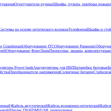
тушения
Огнетушители ручные
Шкафы, пульты, приборы пожар
Системы на основе оптического волокна
Телефония
Шкафы и сто
е Grandsream
Оборудование ITC
Оборудование Panasonic
Оборудо
лей
Оборудование ФортЛинк
Проекторы, экраны, комплектующи
ляторы Power bank
Аккумуляторы для ИБП
Батарейки бытовые
Б
йства
Преобразователи напряжения
Солнечные батареи
Стабилиз
ионный)
Кабель акустический
Кабель волоконно-оптический
Кабел
ловой
Шнуры ТВ/HDMI/USB, переходники