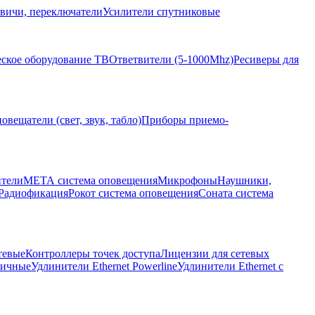
вичи, переключатели
Усилители спутниковые
ское оборудование ТВ
Ответвители (5-1000Mhz)
Ресиверы для
овещатели (свет, звук, табло)
Приборы приемо-
ители
МЕТА система оповещения
Микрофоны
Наушники,
Радиофикация
Рокот система оповещения
Соната система
тевые
Контроллеры точек доступа
Лицензии для сетевых
личные
Удлинители Ethernet Powerline
Удлинители Ethernet с