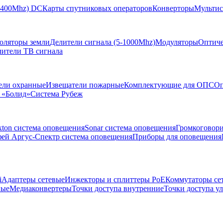
-2400Mhz) DC
Карты спутниковых операторов
Конверторы
Мультис
золяторы земли
Делители сигнала (5-1000Mhz)
Модуляторы
Оптиче
лители ТВ сигнала
ели охранные
Извещатели пожарные
Комплектующие для ОПС
Оп
 «Болид»
Система Рубеж
xton система оповещения
Sonar система оповещения
Громкоговор
ей Аргус-Спектр система оповещения
Приборы для оповещения
i
Адаптеры сетевые
Инжекторы и сплиттеры РоЕ
Коммутаторы се
ные
Медиаконвертеры
Точки доступа внутренние
Точки доступа у