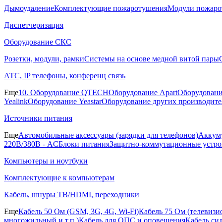
Дымоудаление
Комплектующие пожаротушения
Модули пожаро
Диспетчеризация
Оборудование СКС
Розетки, модули, рамки
Системы на основе медной витой пары
АТС, IP телефоны, конференц связь
Еще
10. Оборудование QTECH
Оборудование Apart
Оборудовани
Yealink
Оборудование Yeastar
Оборудование других производите
Источники питания
Еще
Автомобильные аксессуары (зарядки для телефонов)
Аккуму
220В/380В - AC
Блоки питания
Защитно-коммутационные устро
Компьютеры и ноутбуки
Комплектующие к компьютерам
Кабель, шнуры ТВ/HDMI, переходники
Еще
Кабель 50 Ом (GSM, 3G, 4G, Wi-Fi)
Кабель 75 Ом (телевиз
многожильный и т.п.)
Кабель для ОПС и оповещения
Кабель си