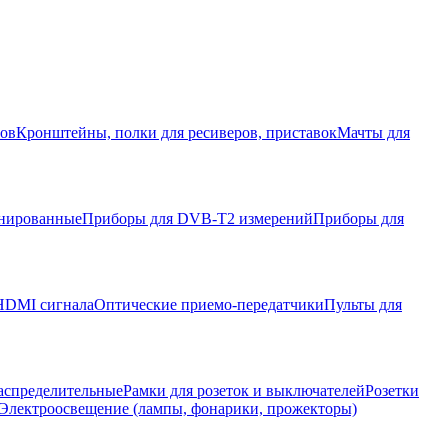
ров
Кронштейны, полки для ресиверов, приставок
Мачты для
нированные
Приборы для DVB-T2 измерений
Приборы для
HDMI сигнала
Оптические приемо-передатчики
Пульты для
аспределительные
Рамки для розеток и выключателей
Розетки
Электроосвещение (лампы, фонарики, прожекторы)