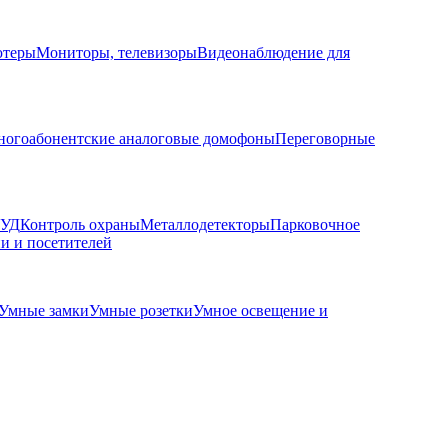
ютеры
Мониторы, телевизоры
Видеонаблюдение для
огоабонентские аналоговые домофоны
Переговорные
КУД
Контроль охраны
Металлодетекторы
Парковочное
и и посетителей
Умные замки
Умные розетки
Умное освещение и