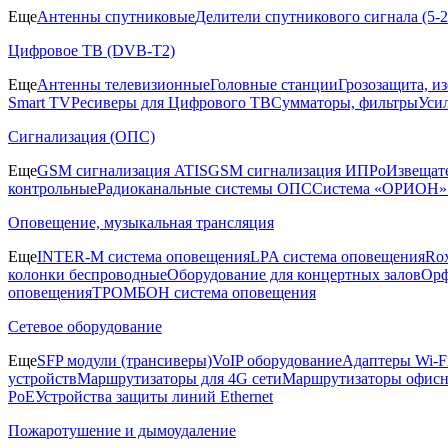
Еще
Антенны спутниковые
Делители спутникового сигнала (5
Цифровое ТВ (DVB-T2)
Еще
Антенны телевизионные
Головные станции
Грозозащита, и
Smart TV
Ресиверы для Цифрового ТВ
Сумматоры, фильтры
Уси
Сигнализация (ОПС)
Еще
GSM сигнализация ATIS
GSM сигнализация ИПРо
Извещат
контрольные
Радиоканальные системы ОПС
Система «ОРИОН»
Оповещение, музыкальная трансляция
Еще
INTER-M система оповещения
LPA система оповещения
Ro
колонки беспроводные
Оборудование для концертных залов
Орф
оповещения
ТРОМБОН система оповещения
Сетевое оборудование
Еще
SFP модули (трансиверы)
VoIP оборудование
Адаптеры Wi-F
устройств
Маршрутизаторы для 4G сети
Маршрутизаторы офис
PoE
Устройства защиты линий Ethernet
Пожаротушение и дымоудаление