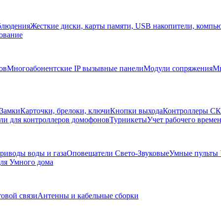
блюдения
Жесткие диски, карты памяти, USB накопители, компь
ование
ов
Многоабонентские IP вызывные панели
Модули сопряжения
Мн
Замки
Карточки, брелоки, ключи
Кнопки выхода
Контроллеры С
ли для контроллеров домофонов
Турникеты
Учет рабочего времен
риводы воды и газа
Оповещатели Свето-Звуковые
Умные пульты
ля Умного дома
товой связи
Антенны и кабельные сборки