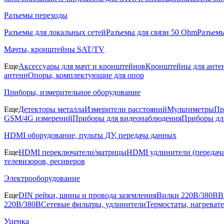
Разъемы переходы
Разъемы для локальных сетей
Разъемы для связи 50 Ohm
Разъем
Мачты, кронштейны SAT/TV
Еще
Аксессуары для мачт и кронштейнов
Кронштейны для анте
антенн
Опоры, комплектующие для опор
Приборы, измерительное оборудование
Еще
Детекторы металла
Измерители расстояний
Мультиметры
Пр
GSM/4G измерений
Приборы для видеонаблюдения
Приборы д
HDMI оборудование, пульты ДУ, передача данных
Еще
HDMI переключатели/матрицы
HDMI удлинители (передача
телевизоров, ресиверов
Электрооборудование
Еще
DIN рейки, шины и провода заземления
Вилки 220В/380В
В
220В/380В
Сетевые фильтры, удлинители
Термостаты, нагреват
Уценка