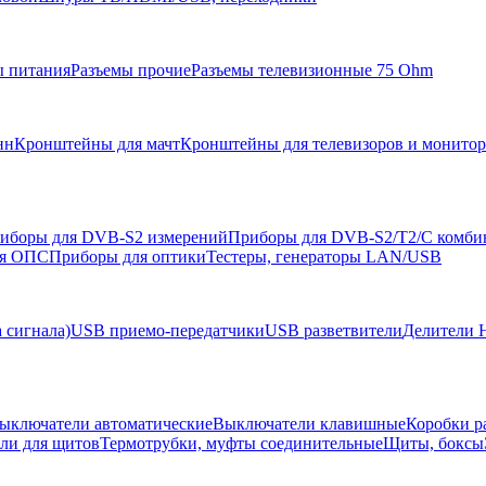
ы питания
Разъемы прочие
Разъемы телевизионные 75 Ohm
нн
Кронштейны для мачт
Кронштейны для телевизоров и монито
иборы для DVB-S2 измерений
Приборы для DVB-S2/T2/C комби
ля ОПС
Приборы для оптики
Тестеры, генераторы LAN/USB
 сигнала)
USB приемо-передатчики
USB разветвители
Делители 
ыключатели автоматические
Выключатели клавишные
Коробки р
ели для щитов
Термотрубки, муфты соединительные
Щиты, боксы