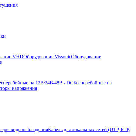
отушения
йки
вание VHD
Оборудование Vissonic
Оборудование
е
есперебойные на 12В/24В/48В - DC
Бесперебойные на
аторы напряжения
ь для видеонаблюдения
Кабель для локальных сетей (UTP, FTP,