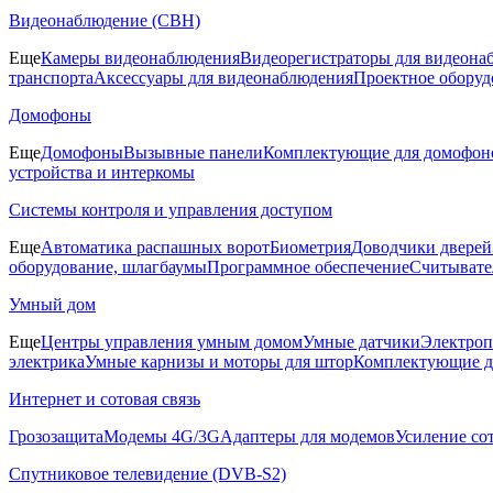
Видеонаблюдение (СВН)
Еще
Камеры видеонаблюдения
Видеорегистраторы для видеона
транспорта
Аксессуары для видеонаблюдения
Проектное оборуд
Домофоны
Еще
Домофоны
Вызывные панели
Комплектующие для домофон
устройства и интеркомы
Системы контроля и управления доступом
Еще
Автоматика распашных ворот
Биометрия
Доводчики дверей
оборудование, шлагбаумы
Программное обеспечение
Считывате
Умный дом
Еще
Центры управления умным домом
Умные датчики
Электроп
электрика
Умные карнизы и моторы для штор
Комплектующие д
Интернет и сотовая связь
Грозозащита
Модемы 4G/3G
Адаптеры для модемов
Усиление со
Спутниковое телевидение (DVB-S2)