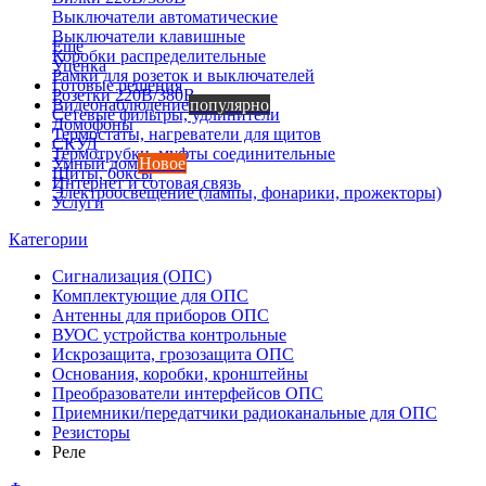
Выключатели автоматические
Выключатели клавишные
Еще
Коробки распределительные
Уценка
Рамки для розеток и выключателей
Готовые решения
Розетки 220В/380В
Видеонаблюдение
популярно
Сетевые фильтры, удлинители
Домофоны
Термостаты, нагреватели для щитов
СКУД
Термотрубки, муфты соединительные
Умный дом
Новое
Щиты, боксы
Интернет и сотовая связь
Электроосвещение (лампы, фонарики, прожекторы)
Услуги
Категории
Сигнализация (ОПС)
Комплектующие для ОПС
Антенны для приборов ОПС
ВУОС устройства контрольные
Искрозащита, грозозащита ОПС
Основания, коробки, кронштейны
Преобразователи интерфейсов ОПС
Приемники/передатчики радиоканальные для ОПС
Резисторы
Реле