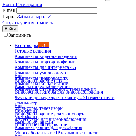
Войти
Регистрация
E-mail
Пароль
Забыли пароль?
Создать учетную запись
Войти
Запомнить
Все товары
ТОП
Готовые решения
Комплекты видеонаблюдения
Комплекты видеодомофонии
Комплекты для интернета 4G
Комплекты умного дома
Еще
Комплекты цифрового тв
Видеонаблюдение (СВН)
Комплекты сигнализаций
Камеры видеонаблюдения
Комплекты спутникового телевидения
Видеорегистраторы для видеонаблюдения
Жесткие диски, карты памяти, USB накопители,
компьютеры
Еще
Мониторы, телевизоры
Домофоны
Видеонаблюдение для транспорта
Домофоны
Аксессуары для видеонаблюдения
Вызывные панели
Проектное оборудование
Комплектующие для домофонов
Многоабонентские IP вызывные панели
Еще