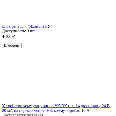
Блок реле для "Яхонт-ППУ"
Доступность:
3 шт.
4 100
₽
В корзину
Устройство коммутационное УК-ВК исп.14 два канала, 24 В,
20 мА на переключение, НЗ, коммутация до 10 А
Доставляется под заказ