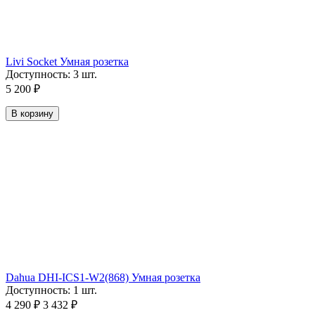
Livi Socket Умная розетка
Доступность:
3 шт.
5 200
₽
В корзину
Dahua DHI-ICS1-W2(868) Умная розетка
Доступность:
1 шт.
4 290
₽
3 432
₽