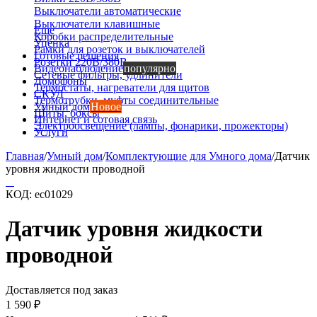
Выключатели автоматические
Выключатели клавишные
Еще
Коробки распределительные
Уценка
Рамки для розеток и выключателей
Готовые решения
Розетки 220В/380В
Видеонаблюдение
популярно
Сетевые фильтры, удлинители
Домофоны
Термостаты, нагреватели для щитов
СКУД
Термотрубки, муфты соединительные
Умный дом
Новое
Щиты, боксы
Интернет и сотовая связь
Электроосвещение (лампы, фонарики, прожекторы)
Услуги
Главная
/
Умный дом
/
Комплектующие для Умного дома
/
Датчик
уровня жидкости проводной
КОД:
ec01029
Датчик уровня жидкости
проводной
Доставляется под заказ
1 590
₽