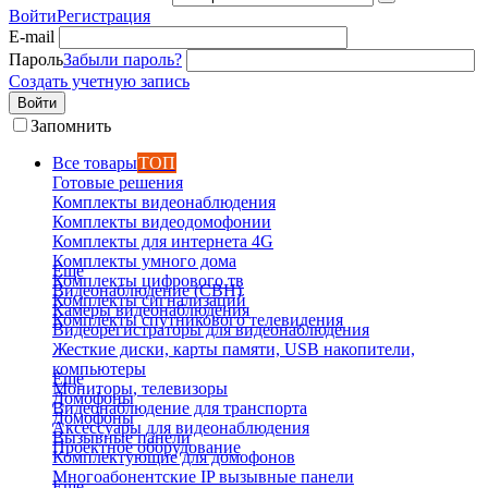
Войти
Регистрация
E-mail
Пароль
Забыли пароль?
Создать учетную запись
Войти
Запомнить
Все товары
ТОП
Готовые решения
Комплекты видеонаблюдения
Комплекты видеодомофонии
Комплекты для интернета 4G
Комплекты умного дома
Еще
Комплекты цифрового тв
Видеонаблюдение (СВН)
Комплекты сигнализаций
Камеры видеонаблюдения
Комплекты спутникового телевидения
Видеорегистраторы для видеонаблюдения
Жесткие диски, карты памяти, USB накопители,
компьютеры
Еще
Мониторы, телевизоры
Домофоны
Видеонаблюдение для транспорта
Домофоны
Аксессуары для видеонаблюдения
Вызывные панели
Проектное оборудование
Комплектующие для домофонов
Многоабонентские IP вызывные панели
Еще