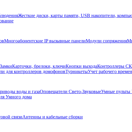
блюдения
Жесткие диски, карты памяти, USB накопители, компь
ование
ов
Многоабонентские IP вызывные панели
Модули сопряжения
Мн
Замки
Карточки, брелоки, ключи
Кнопки выхода
Контроллеры С
ли для контроллеров домофонов
Турникеты
Учет рабочего времен
риводы воды и газа
Оповещатели Свето-Звуковые
Умные пульты
ля Умного дома
товой связи
Антенны и кабельные сборки