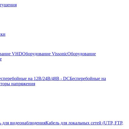
отушения
йки
вание VHD
Оборудование Vissonic
Оборудование
е
есперебойные на 12В/24В/48В - DC
Бесперебойные на
аторы напряжения
ь для видеонаблюдения
Кабель для локальных сетей (UTP, FTP,