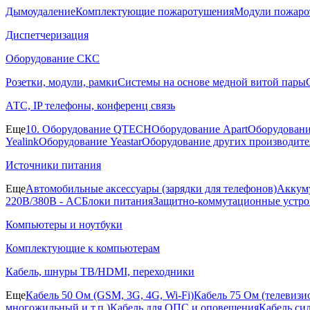
Дымоудаление
Комплектующие пожаротушения
Модули пожаро
Диспетчеризация
Оборудование СКС
Розетки, модули, рамки
Системы на основе медной витой пары
АТС, IP телефоны, конференц связь
Еще
10. Оборудование QTECH
Оборудование Apart
Оборудовани
Yealink
Оборудование Yeastar
Оборудование других производите
Источники питания
Еще
Автомобильные аксессуары (зарядки для телефонов)
Аккуму
220В/380В - AC
Блоки питания
Защитно-коммутационные устро
Компьютеры и ноутбуки
Комплектующие к компьютерам
Кабель, шнуры ТВ/HDMI, переходники
Еще
Кабель 50 Ом (GSM, 3G, 4G, Wi-Fi)
Кабель 75 Ом (телевиз
многожильный и т.п.)
Кабель для ОПС и оповещения
Кабель си