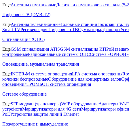
Еще
Антенны спутниковые
Делители спутникового сигнала (5
Цифровое ТВ (DVB-T2)
Еще
Антенны телевизионные
Головные станции
Грозозащита, и
Smart TV
Ресиверы для Цифрового ТВ
Сумматоры, фильтры
Уси
Сигнализация (ОПС)
Еще
GSM сигнализация ATIS
GSM сигнализация ИПРо
Извещат
контрольные
Радиоканальные системы ОПС
Система «ОРИОН»
Оповещение, музыкальная трансляция
Еще
INTER-M система оповещения
LPA система оповещения
Ro
колонки беспроводные
Оборудование для концертных залов
Орф
оповещения
ТРОМБОН система оповещения
Сетевое оборудование
Еще
SFP модули (трансиверы)
VoIP оборудование
Адаптеры Wi-F
устройств
Маршрутизаторы для 4G сети
Маршрутизаторы офис
PoE
Устройства защиты линий Ethernet
Пожаротушение и дымоудаление