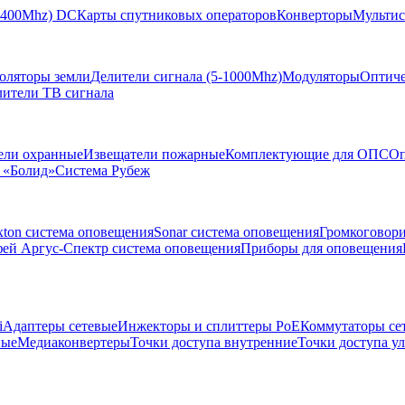
-2400Mhz) DC
Карты спутниковых операторов
Конверторы
Мультис
золяторы земли
Делители сигнала (5-1000Mhz)
Модуляторы
Оптиче
лители ТВ сигнала
ели охранные
Извещатели пожарные
Комплектующие для ОПС
Оп
 «Болид»
Система Рубеж
xton система оповещения
Sonar система оповещения
Громкоговор
ей Аргус-Спектр система оповещения
Приборы для оповещения
i
Адаптеры сетевые
Инжекторы и сплиттеры РоЕ
Коммутаторы се
ные
Медиаконвертеры
Точки доступа внутренние
Точки доступа у