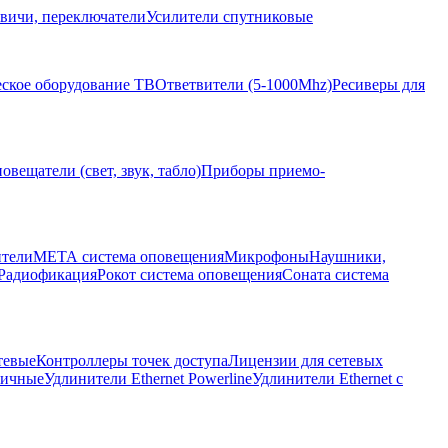
вичи, переключатели
Усилители спутниковые
ское оборудование ТВ
Ответвители (5-1000Mhz)
Ресиверы для
овещатели (свет, звук, табло)
Приборы приемо-
ители
МЕТА система оповещения
Микрофоны
Наушники,
Радиофикация
Рокот система оповещения
Соната система
тевые
Контроллеры точек доступа
Лицензии для сетевых
личные
Удлинители Ethernet Powerline
Удлинители Ethernet с