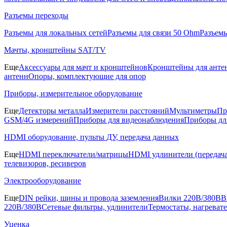
Разъемы переходы
Разъемы для локальных сетей
Разъемы для связи 50 Ohm
Разъем
Мачты, кронштейны SAT/TV
Еще
Аксессуары для мачт и кронштейнов
Кронштейны для анте
антенн
Опоры, комплектующие для опор
Приборы, измерительное оборудование
Еще
Детекторы металла
Измерители расстояний
Мультиметры
Пр
GSM/4G измерений
Приборы для видеонаблюдения
Приборы д
HDMI оборудование, пульты ДУ, передача данных
Еще
HDMI переключатели/матрицы
HDMI удлинители (передача
телевизоров, ресиверов
Электрооборудование
Еще
DIN рейки, шины и провода заземления
Вилки 220В/380В
В
220В/380В
Сетевые фильтры, удлинители
Термостаты, нагреват
Уценка