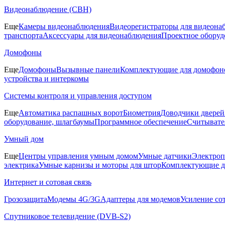
Видеонаблюдение (СВН)
Еще
Камеры видеонаблюдения
Видеорегистраторы для видеона
транспорта
Аксессуары для видеонаблюдения
Проектное оборуд
Домофоны
Еще
Домофоны
Вызывные панели
Комплектующие для домофон
устройства и интеркомы
Системы контроля и управления доступом
Еще
Автоматика распашных ворот
Биометрия
Доводчики дверей
оборудование, шлагбаумы
Программное обеспечение
Считывате
Умный дом
Еще
Центры управления умным домом
Умные датчики
Электроп
электрика
Умные карнизы и моторы для штор
Комплектующие д
Интернет и сотовая связь
Грозозащита
Модемы 4G/3G
Адаптеры для модемов
Усиление со
Спутниковое телевидение (DVB-S2)