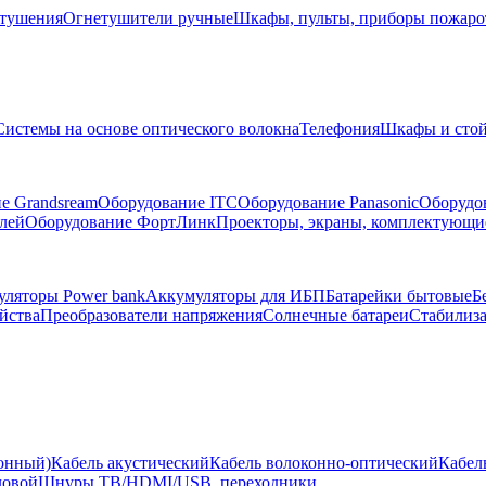
тушения
Огнетушители ручные
Шкафы, пульты, приборы пожар
Системы на основе оптического волокна
Телефония
Шкафы и сто
е Grandsream
Оборудование ITC
Оборудование Panasonic
Оборудо
лей
Оборудование ФортЛинк
Проекторы, экраны, комплектующи
ляторы Power bank
Аккумуляторы для ИБП
Батарейки бытовые
Б
йства
Преобразователи напряжения
Солнечные батареи
Стабилиз
ионный)
Кабель акустический
Кабель волоконно-оптический
Кабел
ловой
Шнуры ТВ/HDMI/USB, переходники