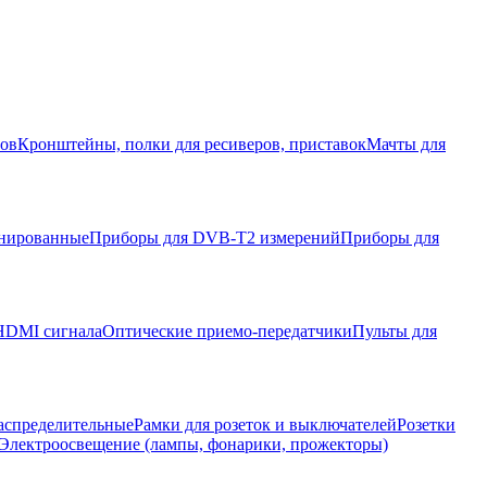
ров
Кронштейны, полки для ресиверов, приставок
Мачты для
нированные
Приборы для DVB-T2 измерений
Приборы для
HDMI сигнала
Оптические приемо-передатчики
Пульты для
аспределительные
Рамки для розеток и выключателей
Розетки
Электроосвещение (лампы, фонарики, прожекторы)