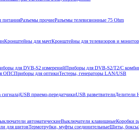
ы питания
Разъемы прочие
Разъемы телевизионные 75 Ohm
нн
Кронштейны для мачт
Кронштейны для телевизоров и монито
иборы для DVB-S2 измерений
Приборы для DVB-S2/T2/C комби
ля ОПС
Приборы для оптики
Тестеры, генераторы LAN/USB
 сигнала)
USB приемо-передатчики
USB разветвители
Делители 
ыключатели автоматические
Выключатели клавишные
Коробки р
ели для щитов
Термотрубки, муфты соединительные
Щиты, боксы