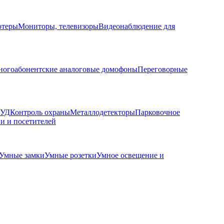
ютеры
Мониторы, телевизоры
Видеонаблюдение для
огоабонентские аналоговые домофоны
Переговорные
КУД
Контроль охраны
Металлодетекторы
Парковочное
и и посетителей
Умные замки
Умные розетки
Умное освещение и