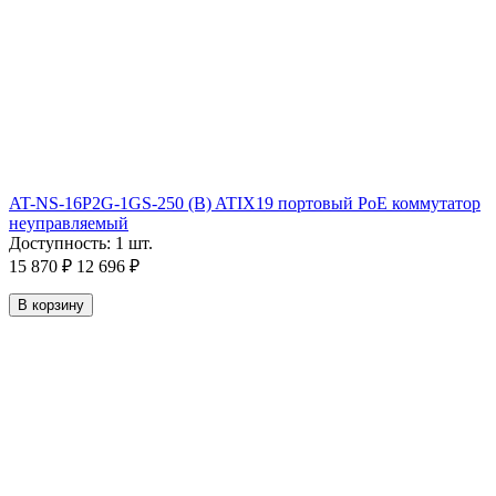
AT-NS-16P2G-1GS-250 (B) ATIX19 портовый РoЕ коммутатор
неуправляемый
Доступность:
1 шт.
15 870
₽
12 696
₽
В корзину