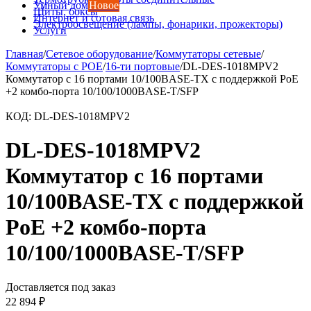
Умный дом
Новое
Щиты, боксы
Интернет и сотовая связь
Электроосвещение (лампы, фонарики, прожекторы)
Услуги
Главная
/
Сетевое оборудование
/
Коммутаторы сетевые
/
Коммутаторы с POE
/
16-ти портовые
/
DL-DES-1018MPV2
Коммутатор с 16 портами 10/100BASE-TX с поддержкой PoE
+2 комбо-порта 10/100/1000BASE-T/SFP
КОД:
DL-DES-1018MPV2
DL-DES-1018MPV2
Коммутатор с 16 портами
10/100BASE-TX с поддержкой
PoE +2 комбо-порта
10/100/1000BASE-T/SFP
Доставляется под заказ
22 894
₽