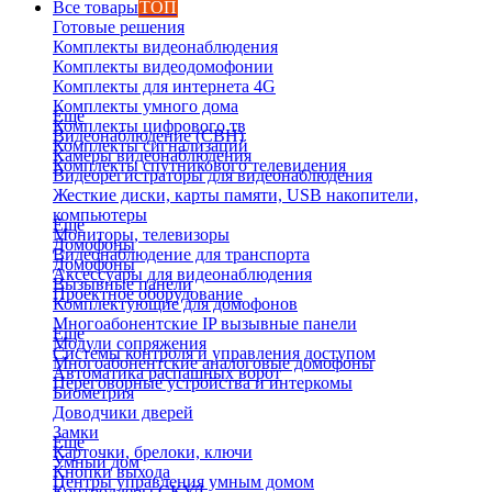
Все товары
ТОП
Готовые решения
Комплекты видеонаблюдения
Комплекты видеодомофонии
Комплекты для интернета 4G
Комплекты умного дома
Еще
Комплекты цифрового тв
Видеонаблюдение (СВН)
Комплекты сигнализаций
Камеры видеонаблюдения
Комплекты спутникового телевидения
Видеорегистраторы для видеонаблюдения
Жесткие диски, карты памяти, USB накопители,
компьютеры
Еще
Мониторы, телевизоры
Домофоны
Видеонаблюдение для транспорта
Домофоны
Аксессуары для видеонаблюдения
Вызывные панели
Проектное оборудование
Комплектующие для домофонов
Многоабонентские IP вызывные панели
Еще
Модули сопряжения
Системы контроля и управления доступом
Многоабонентские аналоговые домофоны
Автоматика распашных ворот
Переговорные устройства и интеркомы
Биометрия
Доводчики дверей
Замки
Еще
Карточки, брелоки, ключи
Умный дом
Кнопки выхода
Центры управления умным домом
Контроллеры СКУД