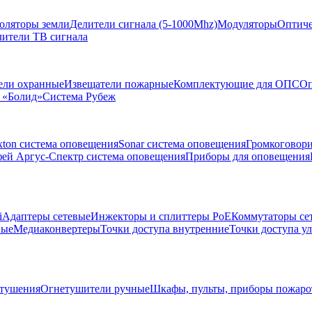
золяторы земли
Делители сигнала (5-1000Mhz)
Модуляторы
Оптиче
лители ТВ сигнала
ели охранные
Извещатели пожарные
Комплектующие для ОПС
Оп
 «Болид»
Система Рубеж
xton система оповещения
Sonar система оповещения
Громкоговор
ей Аргус-Спектр система оповещения
Приборы для оповещения
i
Адаптеры сетевые
Инжекторы и сплиттеры РоЕ
Коммутаторы се
ные
Медиаконвертеры
Точки доступа внутренние
Точки доступа у
тушения
Огнетушители ручные
Шкафы, пульты, приборы пожар