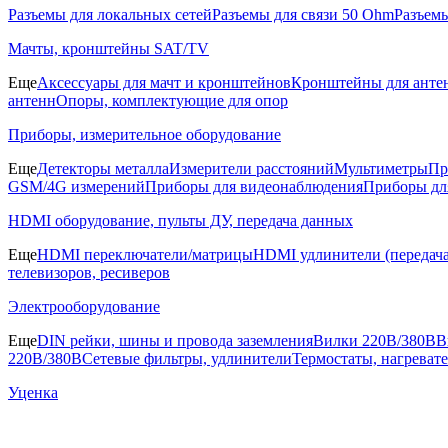
Разъемы для локальных сетей
Разъемы для связи 50 Ohm
Разъем
Мачты, кронштейны SAT/TV
Еще
Аксессуары для мачт и кронштейнов
Кронштейны для анте
антенн
Опоры, комплектующие для опор
Приборы, измерительное оборудование
Еще
Детекторы металла
Измерители расстояний
Мультиметры
Пр
GSM/4G измерений
Приборы для видеонаблюдения
Приборы д
HDMI оборудование, пульты ДУ, передача данных
Еще
HDMI переключатели/матрицы
HDMI удлинители (передача
телевизоров, ресиверов
Электрооборудование
Еще
DIN рейки, шины и провода заземления
Вилки 220В/380В
В
220В/380В
Сетевые фильтры, удлинители
Термостаты, нагреват
Уценка