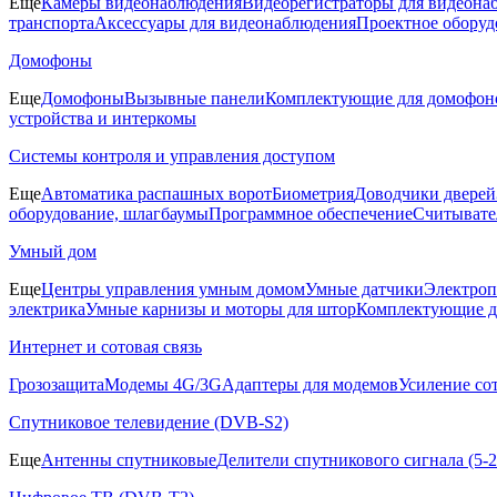
Еще
Камеры видеонаблюдения
Видеорегистраторы для видеона
транспорта
Аксессуары для видеонаблюдения
Проектное оборуд
Домофоны
Еще
Домофоны
Вызывные панели
Комплектующие для домофон
устройства и интеркомы
Системы контроля и управления доступом
Еще
Автоматика распашных ворот
Биометрия
Доводчики дверей
оборудование, шлагбаумы
Программное обеспечение
Считывате
Умный дом
Еще
Центры управления умным домом
Умные датчики
Электроп
электрика
Умные карнизы и моторы для штор
Комплектующие д
Интернет и сотовая связь
Грозозащита
Модемы 4G/3G
Адаптеры для модемов
Усиление со
Спутниковое телевидение (DVB-S2)
Еще
Антенны спутниковые
Делители спутникового сигнала (5