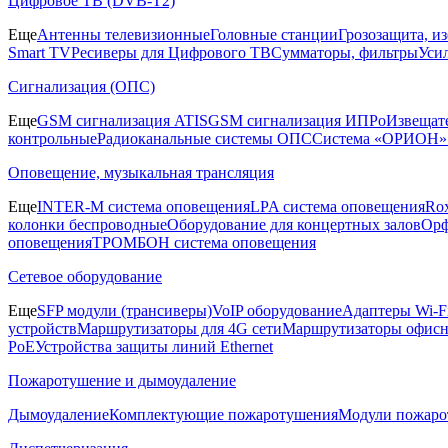
Цифровое ТВ (DVB-T2)
Еще
Антенны телевизионные
Головные станции
Грозозащита, и
Smart TV
Ресиверы для Цифрового ТВ
Сумматоры, фильтры
Уси
Сигнализация (ОПС)
Еще
GSM сигнализация ATIS
GSM сигнализация ИПРо
Извещат
контрольные
Радиоканальные системы ОПС
Система «ОРИОН»
Оповещение, музыкальная трансляция
Еще
INTER-M система оповещения
LPA система оповещения
Ro
колонки беспроводные
Оборудование для концертных залов
Орф
оповещения
ТРОМБОН система оповещения
Сетевое оборудование
Еще
SFP модули (трансиверы)
VoIP оборудование
Адаптеры Wi-F
устройств
Маршрутизаторы для 4G сети
Маршрутизаторы офис
PoE
Устройства защиты линий Ethernet
Пожаротушение и дымоудаление
Дымоудаление
Комплектующие пожаротушения
Модули пожаро