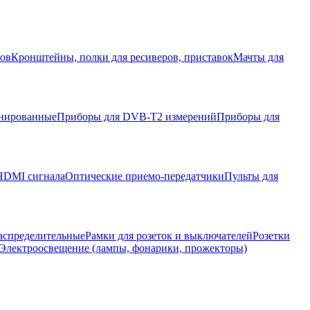
ров
Кронштейны, полки для ресиверов, приставок
Мачты для
нированные
Приборы для DVB-T2 измерений
Приборы для
HDMI сигнала
Оптические приемо-передатчики
Пульты для
аспределительные
Рамки для розеток и выключателей
Розетки
Электроосвещение (лампы, фонарики, прожекторы)