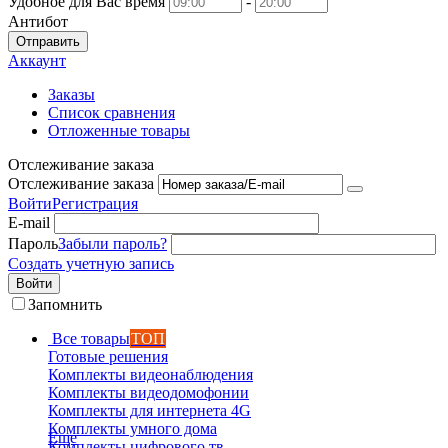
Удобное для Вас время
-
Антибот
Отправить
Аккаунт
Заказы
Список сравнения
Отложенные товары
Отслеживание заказа
Отслеживание заказа
Войти
Регистрация
E-mail
Пароль
Забыли пароль?
Создать учетную запись
Войти
Запомнить
Все товары
ТОП
Готовые решения
Комплекты видеонаблюдения
Комплекты видеодомофонии
Комплекты для интернета 4G
Комплекты умного дома
Еще
Комплекты цифрового тв