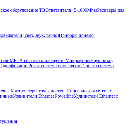
ское оборудование ТВ
Ответвители (5-1000Mhz)
Ресиверы для
овещатели (свет, звук, табло)
Приборы приемо-
ители
МЕТА система оповещения
Микрофоны
Наушники,
Радиофикация
Рокот система оповещения
Соната система
тевые
Контроллеры точек доступа
Лицензии для сетевых
личные
Удлинители Ethernet Powerline
Удлинители Ethernet с
отушения