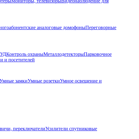
ютеры
Мониторы, телевизоры
Видеонаблюдение для
огоабонентские аналоговые домофоны
Переговорные
КУД
Контроль охраны
Металлодетекторы
Парковочное
и и посетителей
Умные замки
Умные розетки
Умное освещение и
вичи, переключатели
Усилители спутниковые