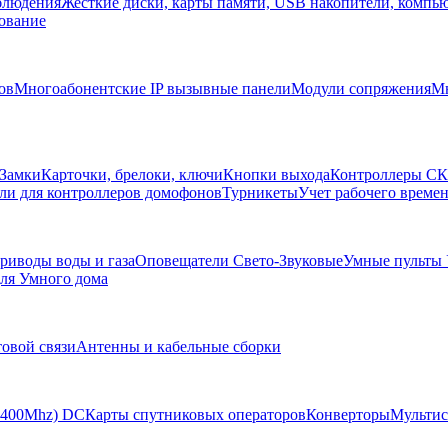
блюдения
Жесткие диски, карты памяти, USB накопители, компь
ование
ов
Многоабонентские IP вызывные панели
Модули сопряжения
Мн
Замки
Карточки, брелоки, ключи
Кнопки выхода
Контроллеры С
ли для контроллеров домофонов
Турникеты
Учет рабочего времен
риводы воды и газа
Оповещатели Свето-Звуковые
Умные пульты
ля Умного дома
товой связи
Антенны и кабельные сборки
-2400Mhz) DC
Карты спутниковых операторов
Конверторы
Мультис