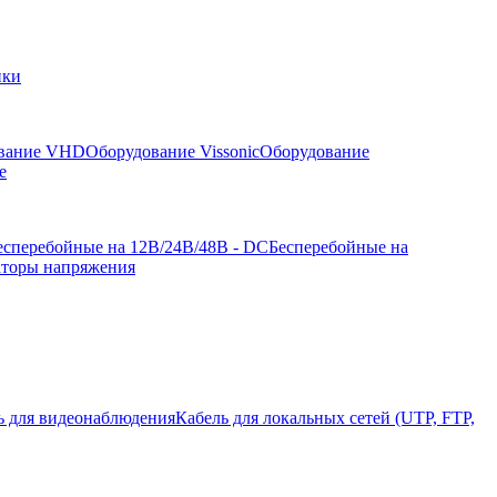
йки
вание VHD
Оборудование Vissonic
Оборудование
е
есперебойные на 12В/24В/48В - DC
Бесперебойные на
аторы напряжения
ь для видеонаблюдения
Кабель для локальных сетей (UTP, FTP,