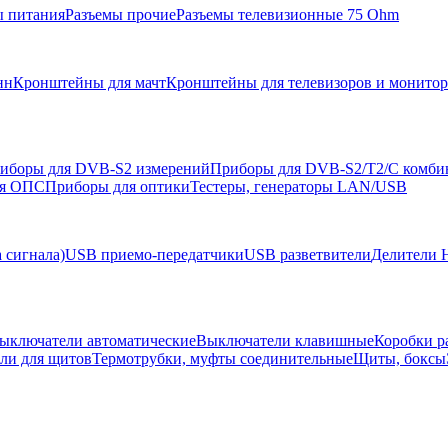
ы питания
Разъемы прочие
Разъемы телевизионные 75 Ohm
нн
Кронштейны для мачт
Кронштейны для телевизоров и монито
иборы для DVB-S2 измерений
Приборы для DVB-S2/T2/C комби
ля ОПС
Приборы для оптики
Тестеры, генераторы LAN/USB
 сигнала)
USB приемо-передатчики
USB разветвители
Делители 
ыключатели автоматические
Выключатели клавишные
Коробки р
ели для щитов
Термотрубки, муфты соединительные
Щиты, боксы