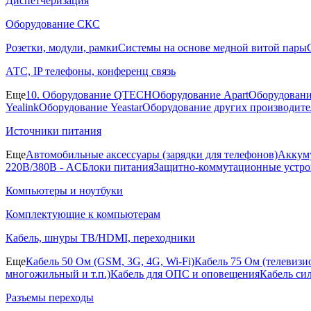
Диспетчеризация
Оборудование СКС
Розетки, модули, рамки
Системы на основе медной витой пары
АТС, IP телефоны, конференц связь
Еще
10. Оборудование QTECH
Оборудование Apart
Оборудовани
Yealink
Оборудование Yeastar
Оборудование других производите
Источники питания
Еще
Автомобильные аксессуары (зарядки для телефонов)
Аккуму
220В/380В - AC
Блоки питания
Защитно-коммутационные устро
Компьютеры и ноутбуки
Комплектующие к компьютерам
Кабель, шнуры ТВ/HDMI, переходники
Еще
Кабель 50 Ом (GSM, 3G, 4G, Wi-Fi)
Кабель 75 Ом (телевиз
многожильный и т.п.)
Кабель для ОПС и оповещения
Кабель си
Разъемы переходы