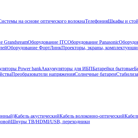
Системы на основе оптического волокна
Телефония
Шкафы и сто
е Grandsream
Оборудование ITC
Оборудование Panasonic
Оборудо
лей
Оборудование ФортЛинк
Проекторы, экраны, комплектующи
ляторы Power bank
Аккумуляторы для ИБП
Батарейки бытовые
Б
йства
Преобразователи напряжения
Солнечные батареи
Стабилиз
ионный)
Кабель акустический
Кабель волоконно-оптический
Кабел
ловой
Шнуры ТВ/HDMI/USB, переходники