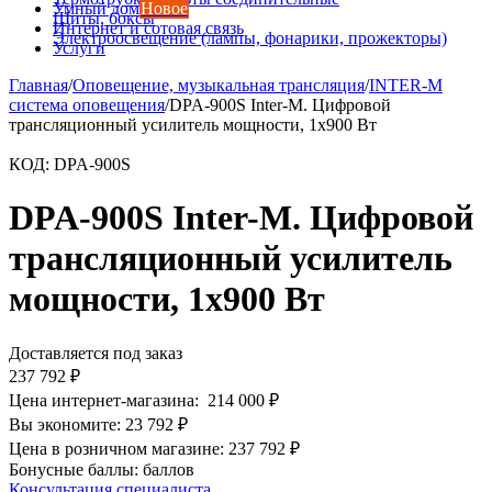
Умный дом
Новое
Щиты, боксы
Интернет и сотовая связь
Электроосвещение (лампы, фонарики, прожекторы)
Услуги
Главная
/
Оповещение, музыкальная трансляция
/
INTER-M
система оповещения
/
DPA-900S Inter-M. Цифровой
трансляционный усилитель мощности, 1х900 Вт
КОД:
DPA-900S
DPA-900S Inter-M. Цифровой
трансляционный усилитель
мощности, 1х900 Вт
Доставляется под заказ
237 792
₽
Цена интернет-магазина:
214 000
₽
Вы экономите:
23 792
₽
Цена в розничном магазине:
237 792
₽
Бонусные баллы:
баллов
Консультация специалиста