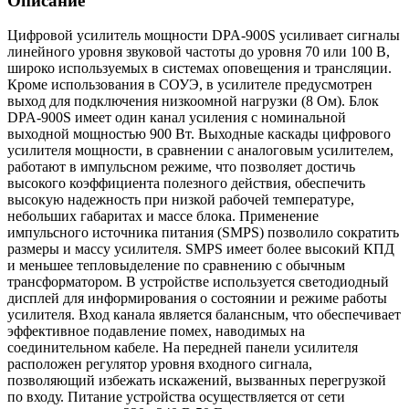
Описание
Цифровой усилитель мощности DPA-900S усиливает сигналы
линейного уровня звуковой частоты до уровня 70 или 100 В,
широко используемых в системах оповещения и трансляции.
Кроме использования в СОУЭ, в усилителе предусмотрен
выход для подключения низкоомной нагрузки (8 Ом). Блок
DPA-900S имеет один канал усиления с номинальной
выходной мощностью 900 Вт. Выходные каскады цифрового
усилителя мощности, в сравнении с аналоговым усилителем,
работают в импульсном режиме, что позволяет достичь
высокого коэффициента полезного действия, обеспечить
высокую надежность при низкой рабочей температуре,
небольших габаритах и массе блока. Применение
импульсного источника питания (SMPS) позволило сократить
размеры и массу усилителя. SMPS имеет более высокий КПД
и меньшее тепловыделение по сравнению с обычным
трансформатором. В устройстве используется светодиодный
дисплей для информирования о состоянии и режиме работы
усилителя. Вход канала является балансным, что обеспечивает
эффективное подавление помех, наводимых на
соединительном кабеле. На передней панели усилителя
расположен регулятор уровня входного сигнала,
позволяющий избежать искажений, вызванных перегрузкой
по входу. Питание устройства осуществляется от сети