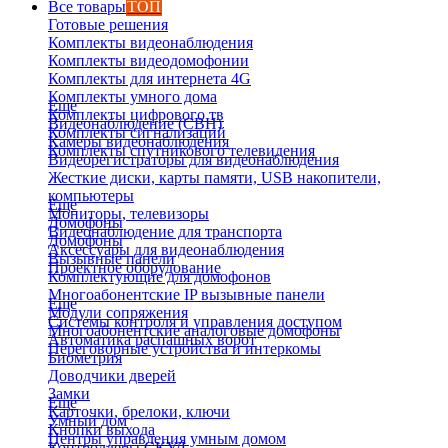
Все товары
ТОП
Готовые решения
Комплекты видеонаблюдения
Комплекты видеодомофонии
Комплекты для интернета 4G
Комплекты умного дома
Еще
Комплекты цифрового тв
Видеонаблюдение (СВН)
Комплекты сигнализаций
Камеры видеонаблюдения
Комплекты спутникового телевидения
Видеорегистраторы для видеонаблюдения
Жесткие диски, карты памяти, USB накопители,
компьютеры
Еще
Мониторы, телевизоры
Домофоны
Видеонаблюдение для транспорта
Домофоны
Аксессуары для видеонаблюдения
Вызывные панели
Проектное оборудование
Комплектующие для домофонов
Многоабонентские IP вызывные панели
Еще
Модули сопряжения
Системы контроля и управления доступом
Многоабонентские аналоговые домофоны
Автоматика распашных ворот
Переговорные устройства и интеркомы
Биометрия
Доводчики дверей
Замки
Еще
Карточки, брелоки, ключи
Умный дом
Кнопки выхода
Центры управления умным домом
Контроллеры СКУД