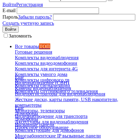
Войти
Регистрация
E-mail
Пароль
Забыли пароль?
Создать учетную запись
Войти
Запомнить
Все товары
ТОП
Готовые решения
Комплекты видеонаблюдения
Комплекты видеодомофонии
Комплекты для интернета 4G
Комплекты умного дома
Еще
Комплекты цифрового тв
Видеонаблюдение (СВН)
Комплекты сигнализаций
Камеры видеонаблюдения
Комплекты спутникового телевидения
Видеорегистраторы для видеонаблюдения
Жесткие диски, карты памяти, USB накопители,
компьютеры
Еще
Мониторы, телевизоры
Домофоны
Видеонаблюдение для транспорта
Домофоны
Аксессуары для видеонаблюдения
Вызывные панели
Проектное оборудование
Комплектующие для домофонов
Многоабонентские IP вызывные панели
Еще