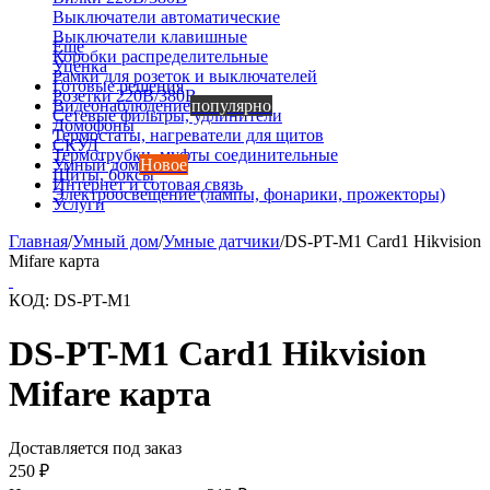
Выключатели автоматические
Выключатели клавишные
Еще
Коробки распределительные
Уценка
Рамки для розеток и выключателей
Готовые решения
Розетки 220В/380В
Видеонаблюдение
популярно
Сетевые фильтры, удлинители
Домофоны
Термостаты, нагреватели для щитов
СКУД
Термотрубки, муфты соединительные
Умный дом
Новое
Щиты, боксы
Интернет и сотовая связь
Электроосвещение (лампы, фонарики, прожекторы)
Услуги
Главная
/
Умный дом
/
Умные датчики
/
DS-PT-M1 Card1 Hikvision
Mifare карта
КОД:
DS-PT-M1
DS-PT-M1 Card1 Hikvision
Mifare карта
Доставляется под заказ
250
₽