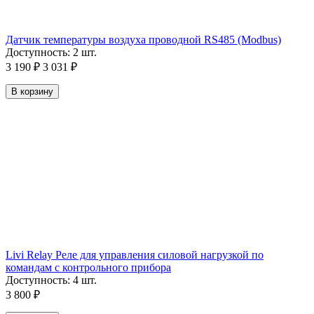
Датчик температуры воздуха проводной RS485 (Modbus)
Доступность:
2 шт.
3 190
₽
3 031
₽
В корзину
Livi Relay Реле для управления силовой нагрузкой по
командам с контрольного прибора
Доступность:
4 шт.
3 800
₽