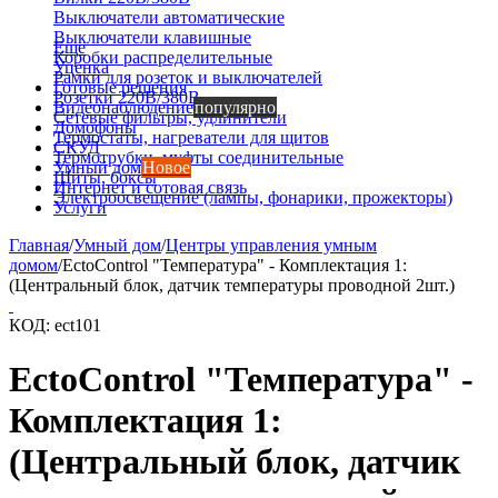
Выключатели автоматические
Выключатели клавишные
Еще
Коробки распределительные
Уценка
Рамки для розеток и выключателей
Готовые решения
Розетки 220В/380В
Видеонаблюдение
популярно
Сетевые фильтры, удлинители
Домофоны
Термостаты, нагреватели для щитов
СКУД
Термотрубки, муфты соединительные
Умный дом
Новое
Щиты, боксы
Интернет и сотовая связь
Электроосвещение (лампы, фонарики, прожекторы)
Услуги
Главная
/
Умный дом
/
Центры управления умным
домом
/
EctoСontrol "Температура" - Комплектация 1:
(Центральный блок, датчик температуры проводной 2шт.)
КОД:
ect101
EctoСontrol "Температура" -
Комплектация 1:
(Центральный блок, датчик