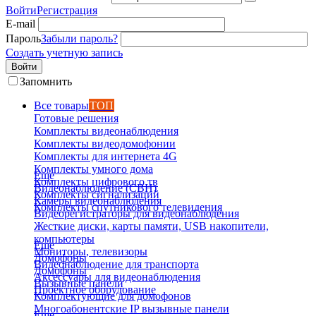
Войти
Регистрация
E-mail
Пароль
Забыли пароль?
Создать учетную запись
Войти
Запомнить
Все товары
ТОП
Готовые решения
Комплекты видеонаблюдения
Комплекты видеодомофонии
Комплекты для интернета 4G
Комплекты умного дома
Еще
Комплекты цифрового тв
Видеонаблюдение (СВН)
Комплекты сигнализаций
Камеры видеонаблюдения
Комплекты спутникового телевидения
Видеорегистраторы для видеонаблюдения
Жесткие диски, карты памяти, USB накопители,
компьютеры
Еще
Мониторы, телевизоры
Домофоны
Видеонаблюдение для транспорта
Домофоны
Аксессуары для видеонаблюдения
Вызывные панели
Проектное оборудование
Комплектующие для домофонов
Многоабонентские IP вызывные панели
Еще