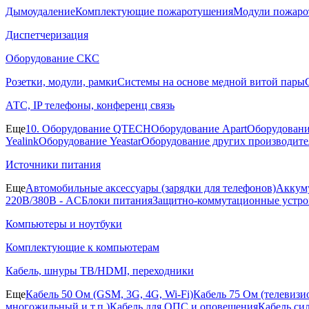
Дымоудаление
Комплектующие пожаротушения
Модули пожаро
Диспетчеризация
Оборудование СКС
Розетки, модули, рамки
Системы на основе медной витой пары
АТС, IP телефоны, конференц связь
Еще
10. Оборудование QTECH
Оборудование Apart
Оборудовани
Yealink
Оборудование Yeastar
Оборудование других производите
Источники питания
Еще
Автомобильные аксессуары (зарядки для телефонов)
Аккуму
220В/380В - AC
Блоки питания
Защитно-коммутационные устро
Компьютеры и ноутбуки
Комплектующие к компьютерам
Кабель, шнуры ТВ/HDMI, переходники
Еще
Кабель 50 Ом (GSM, 3G, 4G, Wi-Fi)
Кабель 75 Ом (телевиз
многожильный и т.п.)
Кабель для ОПС и оповещения
Кабель си