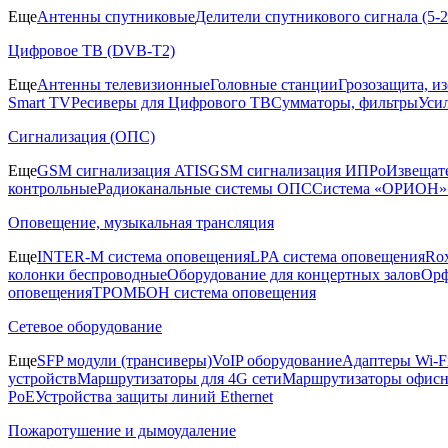
Еще
Антенны спутниковые
Делители спутникового сигнала (5
Цифровое ТВ (DVB-T2)
Еще
Антенны телевизионные
Головные станции
Грозозащита, и
Smart TV
Ресиверы для Цифрового ТВ
Сумматоры, фильтры
Уси
Сигнализация (ОПС)
Еще
GSM сигнализация ATIS
GSM сигнализация ИПРо
Извещат
контрольные
Радиоканальные системы ОПС
Система «ОРИОН»
Оповещение, музыкальная трансляция
Еще
INTER-M система оповещения
LPA система оповещения
Ro
колонки беспроводные
Оборудование для концертных залов
Орф
оповещения
ТРОМБОН система оповещения
Сетевое оборудование
Еще
SFP модули (трансиверы)
VoIP оборудование
Адаптеры Wi-F
устройств
Маршрутизаторы для 4G сети
Маршрутизаторы офис
PoE
Устройства защиты линий Ethernet
Пожаротушение и дымоудаление