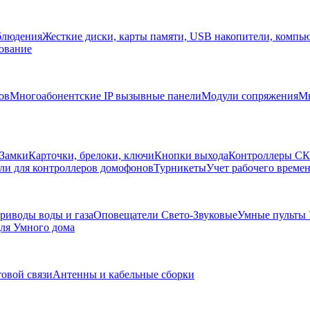
блюдения
Жесткие диски, карты памяти, USB накопители, компь
ование
ов
Многоабонентские IP вызывные панели
Модули сопряжения
Мн
Замки
Карточки, брелоки, ключи
Кнопки выхода
Контроллеры С
ли для контроллеров домофонов
Турникеты
Учет рабочего времен
риводы воды и газа
Оповещатели Свето-Звуковые
Умные пульты
ля Умного дома
товой связи
Антенны и кабельные сборки