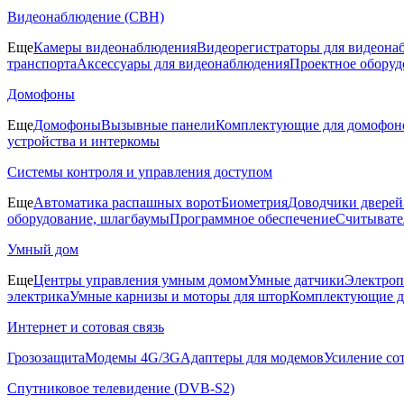
Видеонаблюдение (СВН)
Еще
Камеры видеонаблюдения
Видеорегистраторы для видеона
транспорта
Аксессуары для видеонаблюдения
Проектное оборуд
Домофоны
Еще
Домофоны
Вызывные панели
Комплектующие для домофон
устройства и интеркомы
Системы контроля и управления доступом
Еще
Автоматика распашных ворот
Биометрия
Доводчики дверей
оборудование, шлагбаумы
Программное обеспечение
Считывате
Умный дом
Еще
Центры управления умным домом
Умные датчики
Электроп
электрика
Умные карнизы и моторы для штор
Комплектующие д
Интернет и сотовая связь
Грозозащита
Модемы 4G/3G
Адаптеры для модемов
Усиление со
Спутниковое телевидение (DVB-S2)