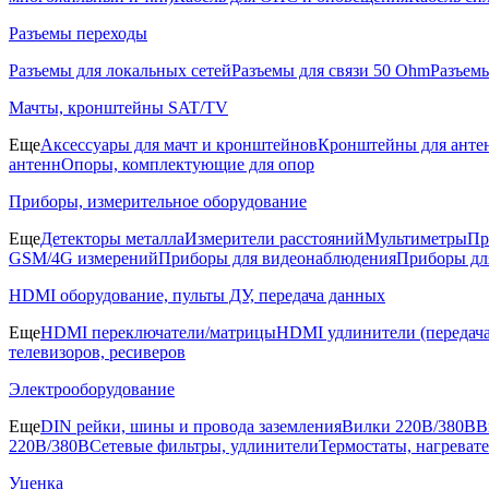
Разъемы переходы
Разъемы для локальных сетей
Разъемы для связи 50 Ohm
Разъем
Мачты, кронштейны SAT/TV
Еще
Аксессуары для мачт и кронштейнов
Кронштейны для анте
антенн
Опоры, комплектующие для опор
Приборы, измерительное оборудование
Еще
Детекторы металла
Измерители расстояний
Мультиметры
Пр
GSM/4G измерений
Приборы для видеонаблюдения
Приборы д
HDMI оборудование, пульты ДУ, передача данных
Еще
HDMI переключатели/матрицы
HDMI удлинители (передача
телевизоров, ресиверов
Электрооборудование
Еще
DIN рейки, шины и провода заземления
Вилки 220В/380В
В
220В/380В
Сетевые фильтры, удлинители
Термостаты, нагреват
Уценка