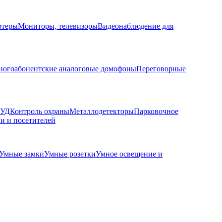
ютеры
Мониторы, телевизоры
Видеонаблюдение для
огоабонентские аналоговые домофоны
Переговорные
КУД
Контроль охраны
Металлодетекторы
Парковочное
и и посетителей
Умные замки
Умные розетки
Умное освещение и