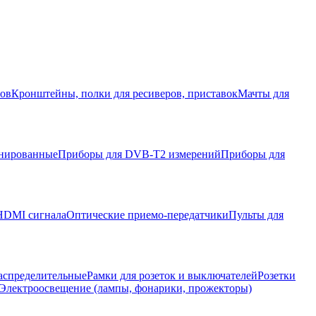
ров
Кронштейны, полки для ресиверов, приставок
Мачты для
нированные
Приборы для DVB-T2 измерений
Приборы для
HDMI сигнала
Оптические приемо-передатчики
Пульты для
аспределительные
Рамки для розеток и выключателей
Розетки
Электроосвещение (лампы, фонарики, прожекторы)