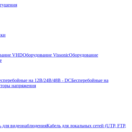
отушения
йки
вание VHD
Оборудование Vissonic
Оборудование
е
есперебойные на 12В/24В/48В - DC
Бесперебойные на
аторы напряжения
ь для видеонаблюдения
Кабель для локальных сетей (UTP, FTP,