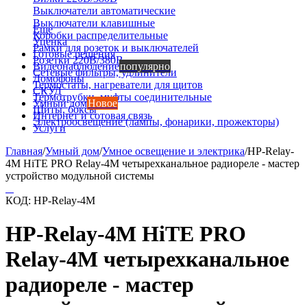
Выключатели автоматические
Выключатели клавишные
Еще
Коробки распределительные
Уценка
Рамки для розеток и выключателей
Готовые решения
Розетки 220В/380В
Видеонаблюдение
популярно
Сетевые фильтры, удлинители
Домофоны
Термостаты, нагреватели для щитов
СКУД
Термотрубки, муфты соединительные
Умный дом
Новое
Щиты, боксы
Интернет и сотовая связь
Электроосвещение (лампы, фонарики, прожекторы)
Услуги
Главная
/
Умный дом
/
Умное освещение и электрика
/
HP-Relay-
4M HiTE PRO Relay-4M четырехканальное радиореле - мастер
устройство модульной системы
КОД:
HP-Relay-4M
HP-Relay-4M HiTE PRO
Relay-4M четырехканальное
радиореле - мастер