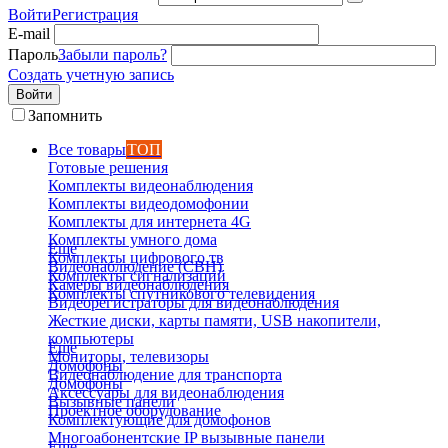
Войти
Регистрация
E-mail
Пароль
Забыли пароль?
Создать учетную запись
Войти
Запомнить
Все товары
ТОП
Готовые решения
Комплекты видеонаблюдения
Комплекты видеодомофонии
Комплекты для интернета 4G
Комплекты умного дома
Еще
Комплекты цифрового тв
Видеонаблюдение (СВН)
Комплекты сигнализаций
Камеры видеонаблюдения
Комплекты спутникового телевидения
Видеорегистраторы для видеонаблюдения
Жесткие диски, карты памяти, USB накопители,
компьютеры
Еще
Мониторы, телевизоры
Домофоны
Видеонаблюдение для транспорта
Домофоны
Аксессуары для видеонаблюдения
Вызывные панели
Проектное оборудование
Комплектующие для домофонов
Многоабонентские IP вызывные панели
Еще