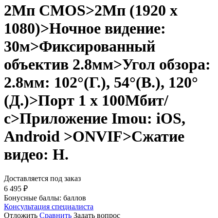
2Мп CMOS>2Мп (1920 x
1080)>Ночное видение:
30м>Фиксированный
объектив 2.8мм>Угол обзора:
2.8мм: 102°(Г.), 54°(В.), 120°
(Д.)>Порт 1 x 100Мбит/
с>Приложение Imou: iOS,
Android >ONVIF>Сжатие
видео: H.
Доставляется под заказ
6 495
₽
Бонусные баллы:
баллов
Консультация специалиста
Отложить
Сравнить
Задать вопрос