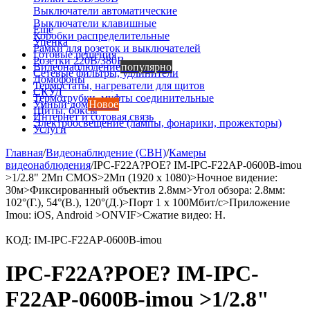
Выключатели автоматические
Выключатели клавишные
Еще
Коробки распределительные
Уценка
Рамки для розеток и выключателей
Готовые решения
Розетки 220В/380В
Видеонаблюдение
популярно
Сетевые фильтры, удлинители
Домофоны
Термостаты, нагреватели для щитов
СКУД
Термотрубки, муфты соединительные
Умный дом
Новое
Щиты, боксы
Интернет и сотовая связь
Электроосвещение (лампы, фонарики, прожекторы)
Услуги
Главная
/
Видеонаблюдение (СВН)
/
Камеры
видеонаблюдения
/
IPC-F22A?POE? IM-IPC-F22AP-0600B-imou
>1/2.8" 2Мп CMOS>2Мп (1920 x 1080)>Ночное видение:
30м>Фиксированный объектив 2.8мм>Угол обзора: 2.8мм:
102°(Г.), 54°(В.), 120°(Д.)>Порт 1 x 100Мбит/с>Приложение
Imou: iOS, Android >ONVIF>Сжатие видео: H.
КОД:
IM-IPC-F22AP-0600B-imou
IPC-F22A?POE? IM-IPC-
F22AP-0600B-imou >1/2.8"