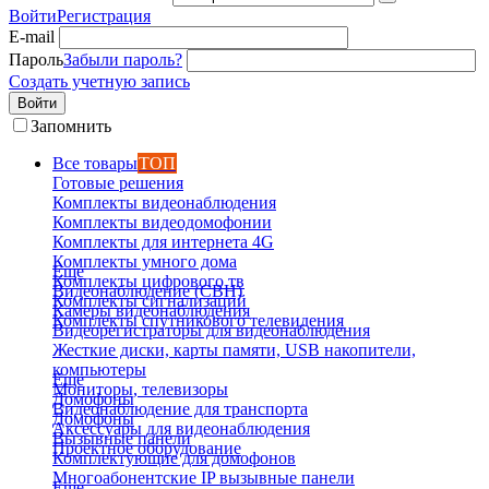
Войти
Регистрация
E-mail
Пароль
Забыли пароль?
Создать учетную запись
Войти
Запомнить
Все товары
ТОП
Готовые решения
Комплекты видеонаблюдения
Комплекты видеодомофонии
Комплекты для интернета 4G
Комплекты умного дома
Еще
Комплекты цифрового тв
Видеонаблюдение (СВН)
Комплекты сигнализаций
Камеры видеонаблюдения
Комплекты спутникового телевидения
Видеорегистраторы для видеонаблюдения
Жесткие диски, карты памяти, USB накопители,
компьютеры
Еще
Мониторы, телевизоры
Домофоны
Видеонаблюдение для транспорта
Домофоны
Аксессуары для видеонаблюдения
Вызывные панели
Проектное оборудование
Комплектующие для домофонов
Многоабонентские IP вызывные панели
Еще