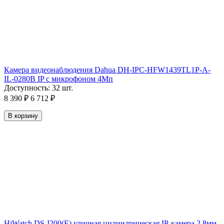
Камера видеонаблюдения Dahua DH-IPC-HFW1439TL1P-A-
IL-0280B IP с микрофоном 4Мп
Доступность:
32 шт.
8 390
₽
6 712
₽
В корзину
HiWatch DS-I200(E) уличная цилиндрическая IP-камера 2.8мм