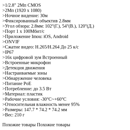
>1/2.8" 2Мп CMOS
>2Мп (1920 x 1080)
>Ночное видение: 30м
>Фиксированный объектив 2.8мм
>Угол обзора: 2.8мм: 102°(Г.), 54°(В.), 120°(Д.)
>Порт 1 x 100Мбит/с
>Приложение Imou: iOS, Android
>ONVIF
>Сжатие видео: H.265/H.264 До 25 к/с
>IP67
>16x цифровой зум Встроенный
>Встроенные микрофон
>Детекция движения
>Настраиваемые зоны
>Обнаружение человека
>Питание PoE
>Потребление: до 3.5 Вт
>Материал: пластик
>Рабочие условия: -30°C~+60°C
>Относительная влажность менее 95%
>Размеры: 147.7 * 74.2 * 74.2 мм
>Вес: 210 г
Похожие товары
Похожие товары