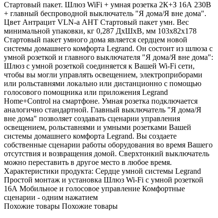
Стартовый пакет. Шлюз WiFi + умная розетка 2К+З 16А 230В
+ главный беспроводной выключатель "Я дома/Я вне дома".
Цвет Антрацит VLN-a АНТ Стартовый пакет умн. Вес
минимальной упаковки, кг 0,287 ДхШхВ, мм 103х82х178
Стартовый пакет умного дома является сердцем новой
системы домашнего комфорта Legrand. Он состоит из шлюза с
умной розеткой и главного выключателя "Я дома/Я вне дома":
Шлюз с умной розеткой соединяется к Вашей Wi-Fi сети,
чтобы вы могли управлять освещением, электроприборами
или рольставнями локально или дистанционно с помощью
голосового помощника или приложения Legrand
Home+Control на смартфоне. Умная розетка подключается
аналогично стандартной. Главный выключатель "Я дома/Я
вне дома" позволяет создавать сценарии управления
освещением, рольставнями и умными розетками Вашей
системы домашнего комфорта Legrand. Вы создаете
собственные сценарии работы оборудования во время Вашего
отсутствия и возвращения домой. Сверхтонкий выключатель
можно переставить в другое место в любое время.
Характеристики продукта: Сердце умной системы Legrand
Простой монтаж и установка Шлюз Wi-Fi с умной розеткой
16А Мобильное и голосовое управление Комфортные
сценарии - одним нажатием
Похожие товары
Похожие товары