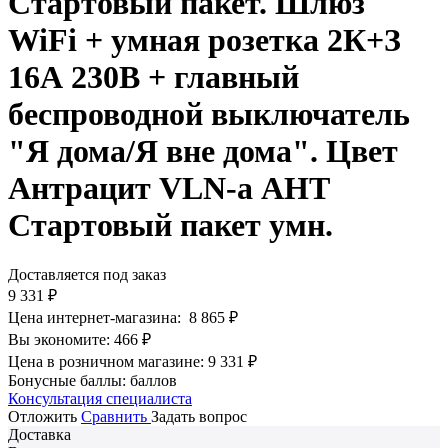
Стартовый пакет. Шлюз
WiFi + умная розетка 2К+З
16А 230В + главный
беспроводной выключатель
"Я дома/Я вне дома". Цвет
Антрацит VLN-a АНТ
Стартовый пакет умн.
Доставляется под заказ
9 331
₽
Цена интернет-магазина:
8 865
₽
Вы экономите:
466
₽
Цена в розничном магазине:
9 331
₽
Бонусные баллы:
баллов
Консультация специалиста
Отложить
Сравнить
Задать вопрос
Доставка