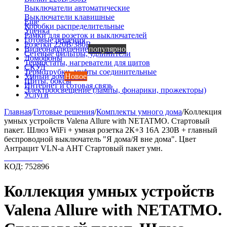
Выключатели автоматические
Выключатели клавишные
Еще
Коробки распределительные
Уценка
Рамки для розеток и выключателей
Готовые решения
Розетки 220В/380В
Видеонаблюдение
популярно
Сетевые фильтры, удлинители
Домофоны
Термостаты, нагреватели для щитов
СКУД
Термотрубки, муфты соединительные
Умный дом
Новое
Щиты, боксы
Интернет и сотовая связь
Электроосвещение (лампы, фонарики, прожекторы)
Услуги
Главная
/
Готовые решения
/
Комплекты умного дома
/
Коллекция
умных устройств Valena Allure with NETATMO. Стартовый
пакет. Шлюз WiFi + умная розетка 2К+З 16А 230В + главный
беспроводной выключатель "Я дома/Я вне дома". Цвет
Антрацит VLN-a АНТ Стартовый пакет умн.
КОД:
752896
Коллекция умных устройств
Valena Allure with NETATMO.