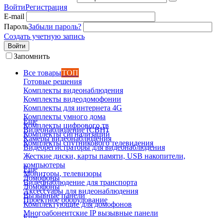
Войти
Регистрация
E-mail
Пароль
Забыли пароль?
Создать учетную запись
Войти
Запомнить
Все товары
ТОП
Готовые решения
Комплекты видеонаблюдения
Комплекты видеодомофонии
Комплекты для интернета 4G
Комплекты умного дома
Еще
Комплекты цифрового тв
Видеонаблюдение (СВН)
Комплекты сигнализаций
Камеры видеонаблюдения
Комплекты спутникового телевидения
Видеорегистраторы для видеонаблюдения
Жесткие диски, карты памяти, USB накопители,
компьютеры
Еще
Мониторы, телевизоры
Домофоны
Видеонаблюдение для транспорта
Домофоны
Аксессуары для видеонаблюдения
Вызывные панели
Проектное оборудование
Комплектующие для домофонов
Многоабонентские IP вызывные панели
Еще