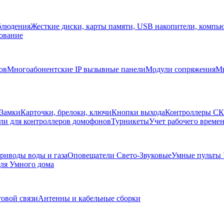
блюдения
Жесткие диски, карты памяти, USB накопители, компь
ование
ов
Многоабонентские IP вызывные панели
Модули сопряжения
Мн
Замки
Карточки, брелоки, ключи
Кнопки выхода
Контроллеры С
ли для контроллеров домофонов
Турникеты
Учет рабочего времен
риводы воды и газа
Оповещатели Свето-Звуковые
Умные пульты
ля Умного дома
товой связи
Антенны и кабельные сборки