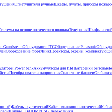
тушения
Огнетушители ручные
Шкафы, пульты, приборы пожар
Системы на основе оптического волокна
Телефония
Шкафы и сто
е Grandsream
Оборудование ITC
Оборудование Panasonic
Оборудо
лей
Оборудование ФортЛинк
Проекторы, экраны, комплектующи
ляторы Power bank
Аккумуляторы для ИБП
Батарейки бытовые
Б
йства
Преобразователи напряжения
Солнечные батареи
Стабилиз
ионный)
Кабель акустический
Кабель волоконно-оптический
Кабел
ловой
Шнуры ТВ/HDMI/USB, переходники