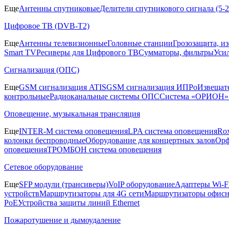
Еще
Антенны спутниковые
Делители спутникового сигнала (5
Цифровое ТВ (DVB-T2)
Еще
Антенны телевизионные
Головные станции
Грозозащита, и
Smart TV
Ресиверы для Цифрового ТВ
Сумматоры, фильтры
Уси
Сигнализация (ОПС)
Еще
GSM сигнализация ATIS
GSM сигнализация ИПРо
Извещат
контрольные
Радиоканальные системы ОПС
Система «ОРИОН»
Оповещение, музыкальная трансляция
Еще
INTER-M система оповещения
LPA система оповещения
Ro
колонки беспроводные
Оборудование для концертных залов
Орф
оповещения
ТРОМБОН система оповещения
Сетевое оборудование
Еще
SFP модули (трансиверы)
VoIP оборудование
Адаптеры Wi-F
устройств
Маршрутизаторы для 4G сети
Маршрутизаторы офис
PoE
Устройства защиты линий Ethernet
Пожаротушение и дымоудаление