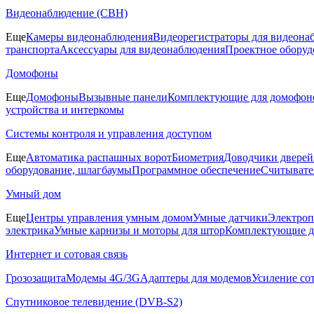
Видеонаблюдение (СВН)
Еще
Камеры видеонаблюдения
Видеорегистраторы для видеона
транспорта
Аксессуары для видеонаблюдения
Проектное оборуд
Домофоны
Еще
Домофоны
Вызывные панели
Комплектующие для домофон
устройства и интеркомы
Системы контроля и управления доступом
Еще
Автоматика распашных ворот
Биометрия
Доводчики дверей
оборудование, шлагбаумы
Программное обеспечение
Считывате
Умный дом
Еще
Центры управления умным домом
Умные датчики
Электроп
электрика
Умные карнизы и моторы для штор
Комплектующие д
Интернет и сотовая связь
Грозозащита
Модемы 4G/3G
Адаптеры для модемов
Усиление со
Спутниковое телевидение (DVB-S2)