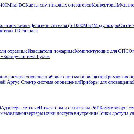
-2400Mhz) DC
Карты спутниковых операторов
Конверторы
Мультис
золяторы земли
Делители сигнала (5-1000Mhz)
Модуляторы
Оптиче
лители ТВ сигнала
ели охранные
Извещатели пожарные
Комплектующие для ОПС
Оп
 «Болид»
Система Рубеж
xton система оповещения
Sonar система оповещения
Громкоговор
ей Аргус-Спектр система оповещения
Приборы для оповещения
i
Адаптеры сетевые
Инжекторы и сплиттеры РоЕ
Коммутаторы се
ные
Медиаконвертеры
Точки доступа внутренние
Точки доступа у