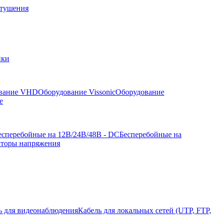
отушения
йки
вание VHD
Оборудование Vissonic
Оборудование
е
есперебойные на 12В/24В/48В - DC
Бесперебойные на
аторы напряжения
ь для видеонаблюдения
Кабель для локальных сетей (UTP, FTP,