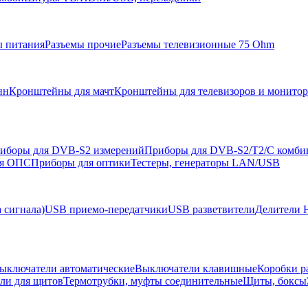
ы питания
Разъемы прочие
Разъемы телевизионные 75 Ohm
нн
Кронштейны для мачт
Кронштейны для телевизоров и монито
иборы для DVB-S2 измерений
Приборы для DVB-S2/T2/C комби
ля ОПС
Приборы для оптики
Тестеры, генераторы LAN/USB
 сигнала)
USB приемо-передатчики
USB разветвители
Делители 
ыключатели автоматические
Выключатели клавишные
Коробки р
ели для щитов
Термотрубки, муфты соединительные
Щиты, боксы