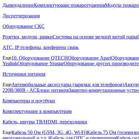
Дымоудаление
Комплектующие пожаротушения
Модули пожаро
Диспетчеризация
Оборудование СКС
Розетки, модули, рамки
Системы на основе медной витой пары
АТС, IP телефоны, конференц связь
Еще
10. Оборудование QTECH
Оборудование Apart
Оборудовани
Yealink
Оборудование Yeastar
Оборудование других производите
Источники питания
Еще
Автомобильные аксессуары (зарядки для телефонов)
Аккуму
220В/380В - AC
Блоки питания
Защитно-коммутационные устро
Компьютеры и ноутбуки
Комплектующие к компьютерам
Кабель, шнуры ТВ/HDMI, переходники
Еще
Кабель 50 Ом (GSM, 3G, 4G, Wi-Fi)
Кабель 75 Ом (телевиз
многожильный и т.п.)
Кабель для ОПС и оповещения
Кабель си