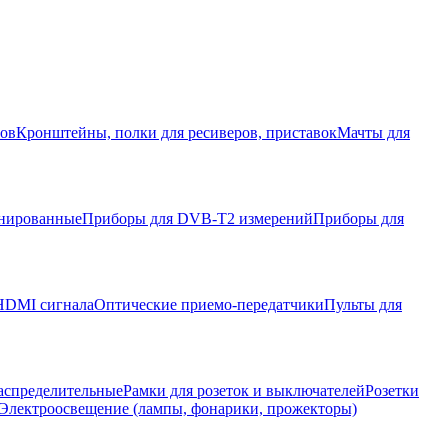
ров
Кронштейны, полки для ресиверов, приставок
Мачты для
нированные
Приборы для DVB-T2 измерений
Приборы для
HDMI сигнала
Оптические приемо-передатчики
Пульты для
аспределительные
Рамки для розеток и выключателей
Розетки
Электроосвещение (лампы, фонарики, прожекторы)