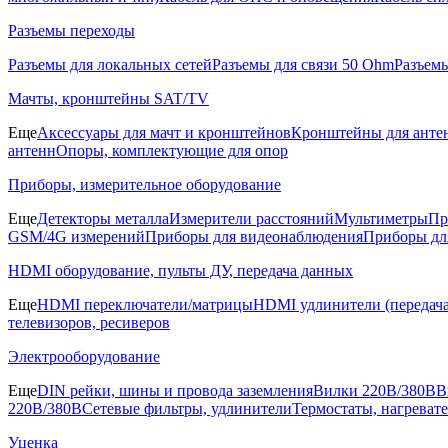
Разъемы переходы
Разъемы для локальных сетей
Разъемы для связи 50 Ohm
Разъем
Мачты, кронштейны SAT/TV
Еще
Аксессуары для мачт и кронштейнов
Кронштейны для анте
антенн
Опоры, комплектующие для опор
Приборы, измерительное оборудование
Еще
Детекторы металла
Измерители расстояний
Мультиметры
Пр
GSM/4G измерений
Приборы для видеонаблюдения
Приборы д
HDMI оборудование, пульты ДУ, передача данных
Еще
HDMI переключатели/матрицы
HDMI удлинители (передача
телевизоров, ресиверов
Электрооборудование
Еще
DIN рейки, шины и провода заземления
Вилки 220В/380В
В
220В/380В
Сетевые фильтры, удлинители
Термостаты, нагреват
Уценка