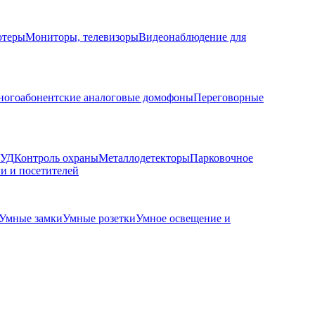
ютеры
Мониторы, телевизоры
Видеонаблюдение для
огоабонентские аналоговые домофоны
Переговорные
КУД
Контроль охраны
Металлодетекторы
Парковочное
и и посетителей
Умные замки
Умные розетки
Умное освещение и