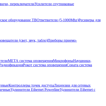
вичи, переключатели
Усилители спутниковые
ское оборудование ТВ
Ответвители (5-1000Mhz)
Ресиверы для
овещатели (свет, звук, табло)
Приборы приемо-
ители
МЕТА система оповещения
Микрофоны
Наушники,
Радиофикация
Рокот система оповещения
Соната система
тевые
Контроллеры точек доступа
Лицензии для сетевых
личные
Удлинители Ethernet Powerline
Удлинители Ethernet с