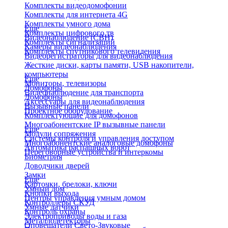
Комплекты видеодомофонии
Комплекты для интернета 4G
Комплекты умного дома
Еще
Комплекты цифрового тв
Видеонаблюдение (СВН)
Комплекты сигнализаций
Камеры видеонаблюдения
Комплекты спутникового телевидения
Видеорегистраторы для видеонаблюдения
Жесткие диски, карты памяти, USB накопители,
компьютеры
Еще
Мониторы, телевизоры
Домофоны
Видеонаблюдение для транспорта
Домофоны
Аксессуары для видеонаблюдения
Вызывные панели
Проектное оборудование
Комплектующие для домофонов
Многоабонентские IP вызывные панели
Еще
Модули сопряжения
Системы контроля и управления доступом
Многоабонентские аналоговые домофоны
Автоматика распашных ворот
Переговорные устройства и интеркомы
Биометрия
Доводчики дверей
Замки
Еще
Карточки, брелоки, ключи
Умный дом
Кнопки выхода
Центры управления умным домом
Контроллеры СКУД
Умные датчики
Контроль охраны
Электроприводы воды и газа
Металлодетекторы
Оповещатели Свето-Звуковые