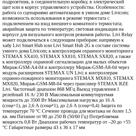
подрозетник, в соединительную коробку, в электрический
щит или в корпус управляемого устройства. Особенности:
работа со сценариями автоматизации в умном доме Livicom;
возможность использования в режиме термостата с
подключением на вход внешнего комнатного термостата;
аварийная защита по температуре; световая индикация на
корпусе для визуального контроля режимов работы. Livi Relay
может подключаться к следующим приборам: напрямую к
хабу Livi Smart Hub или Livi Smart Hub 2G в составе системы
умного дома Livicom; к контроллерам охранного мониторинга
STEMAX SX410, STEMAX SX810, STEMAX SX820, а также
к контроллеру охранной сигнализации для малых объектов
Мираж-GSM-А4-04 и контроллеру Мираж-GSM-А8-04 через
модуль расширения STEMAX UN Livi; к контроллерам
охранно-пожарного мониторинга STEMAX MX810, STEMAX
MX820, Мираж-GSM-M8-04 через трансивер STEMAX RZE
Livi. Частотный диапазон 868 МГц Выход управления 1
релейный 16 А/ 230 В Максимальная коммутируемая
мощность до 3500 Вт Максимальная нагрузка до 16 А
(cosφ=1), до 2,6 А (cosφ≠1), до 2,6 А (cosφ=0,4) Защита по
температуре 70 °С Сечение провода для монтажа не более 1,5
кв. мм Питание от 90 до 250 В (50/60 Гц) Потребляемая
мощность 0,8 Вт Диапазон рабочих температур от –20 до +55
°C Габаритные размеры 43 х 36 х 17 мм