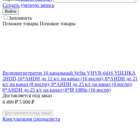
Создать учетную запись
Войти
Запомнить
Похожие товары
Похожие товары
Видеорегистратор 16 канальный VeSta VHVR-6416 УЦЕНКА
2HDD,16*AHDH до 12 к/с на канал (16 воспр); 8*AHDH до 21
к/с на канал (8 воспр); 8*AHDH до 25 к/с на канал (4 воспр);
8*AHDH до 25 к/с на канал+8*IP 1080p (16 воспр)
Доставляется под заказ
6 499
₽
5 000
₽
Доставляется под заказ
Консультация специалиста