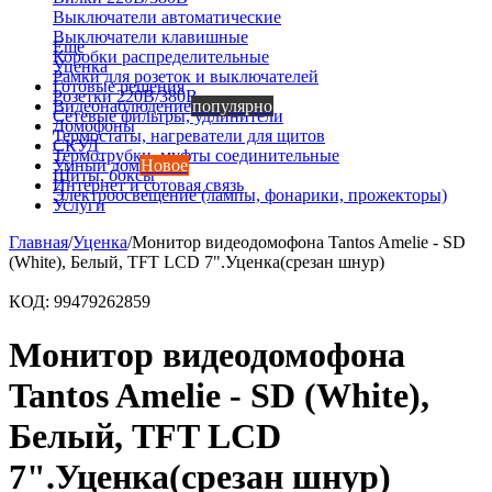
Выключатели автоматические
Выключатели клавишные
Еще
Коробки распределительные
Уценка
Рамки для розеток и выключателей
Готовые решения
Розетки 220В/380В
Видеонаблюдение
популярно
Сетевые фильтры, удлинители
Домофоны
Термостаты, нагреватели для щитов
СКУД
Термотрубки, муфты соединительные
Умный дом
Новое
Щиты, боксы
Интернет и сотовая связь
Электроосвещение (лампы, фонарики, прожекторы)
Услуги
Главная
/
Уценка
/
Монитор видеодомофона Tantos Amelie - SD
(White), Белый, TFT LCD 7".Уценка(срезан шнур)
КОД:
99479262859
Монитор видеодомофона
Tantos Amelie - SD (White),
Белый, TFT LCD
7".Уценка(срезан шнур)