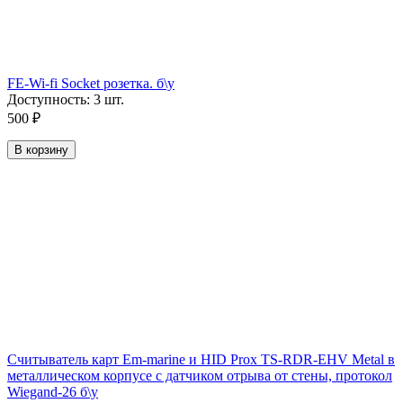
FE-Wi-fi Socket розетка. б\у
Доступность:
3 шт.
500
₽
В корзину
Считыватель карт Em-marine и HID Prox TS-RDR-EHV Metal в
металлическом корпусе с датчиком отрыва от стены, протокол
Wiegand-26 б\у