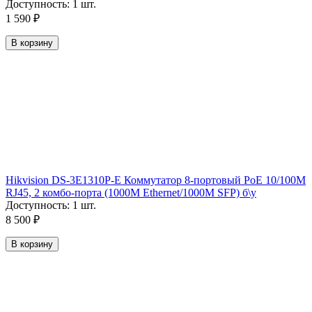
Доступность:
1 шт.
1 590
₽
В корзину
Hikvision DS-3E1310P-E Коммутатор 8-портовый PoE 10/100M
RJ45, 2 комбо-порта (1000М Ethernet/1000M SFP) б\у
Доступность:
1 шт.
8 500
₽
В корзину