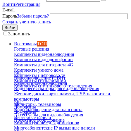
Войти
Регистрация
E-mail
Пароль
Забыли пароль?
Создать учетную запись
Войти
Запомнить
Все товары
ТОП
Готовые решения
Комплекты видеонаблюдения
Комплекты видеодомофонии
Комплекты для интернета 4G
Комплекты умного дома
Еще
Комплекты цифрового тв
Видеонаблюдение (СВН)
Комплекты сигнализаций
Камеры видеонаблюдения
Комплекты спутникового телевидения
Видеорегистраторы для видеонаблюдения
Жесткие диски, карты памяти, USB накопители,
компьютеры
Еще
Мониторы, телевизоры
Домофоны
Видеонаблюдение для транспорта
Домофоны
Аксессуары для видеонаблюдения
Вызывные панели
Проектное оборудование
Комплектующие для домофонов
Многоабонентские IP вызывные панели
Еще