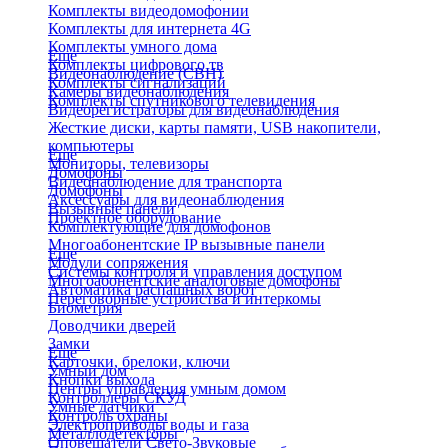
Комплекты видеодомофонии
Комплекты для интернета 4G
Комплекты умного дома
Еще
Комплекты цифрового тв
Видеонаблюдение (СВН)
Комплекты сигнализаций
Камеры видеонаблюдения
Комплекты спутникового телевидения
Видеорегистраторы для видеонаблюдения
Жесткие диски, карты памяти, USB накопители,
компьютеры
Еще
Мониторы, телевизоры
Домофоны
Видеонаблюдение для транспорта
Домофоны
Аксессуары для видеонаблюдения
Вызывные панели
Проектное оборудование
Комплектующие для домофонов
Многоабонентские IP вызывные панели
Еще
Модули сопряжения
Системы контроля и управления доступом
Многоабонентские аналоговые домофоны
Автоматика распашных ворот
Переговорные устройства и интеркомы
Биометрия
Доводчики дверей
Замки
Еще
Карточки, брелоки, ключи
Умный дом
Кнопки выхода
Центры управления умным домом
Контроллеры СКУД
Умные датчики
Контроль охраны
Электроприводы воды и газа
Металлодетекторы
Оповещатели Свето-Звуковые