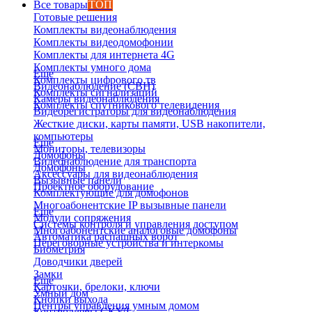
Все товары
ТОП
Готовые решения
Комплекты видеонаблюдения
Комплекты видеодомофонии
Комплекты для интернета 4G
Комплекты умного дома
Еще
Комплекты цифрового тв
Видеонаблюдение (СВН)
Комплекты сигнализаций
Камеры видеонаблюдения
Комплекты спутникового телевидения
Видеорегистраторы для видеонаблюдения
Жесткие диски, карты памяти, USB накопители,
компьютеры
Еще
Мониторы, телевизоры
Домофоны
Видеонаблюдение для транспорта
Домофоны
Аксессуары для видеонаблюдения
Вызывные панели
Проектное оборудование
Комплектующие для домофонов
Многоабонентские IP вызывные панели
Еще
Модули сопряжения
Системы контроля и управления доступом
Многоабонентские аналоговые домофоны
Автоматика распашных ворот
Переговорные устройства и интеркомы
Биометрия
Доводчики дверей
Замки
Еще
Карточки, брелоки, ключи
Умный дом
Кнопки выхода
Центры управления умным домом
Контроллеры СКУД