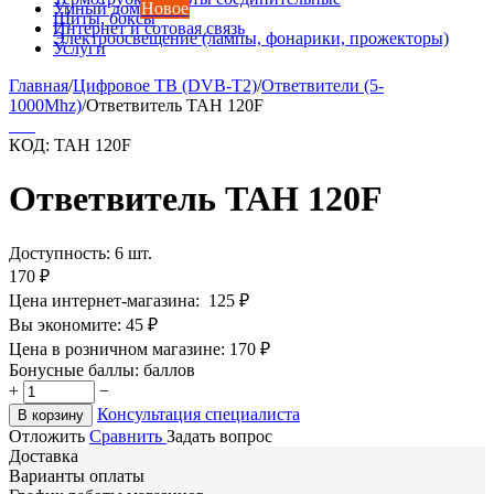
Умный дом
Новое
Щиты, боксы
Интернет и сотовая связь
Электроосвещение (лампы, фонарики, прожекторы)
Услуги
Главная
/
Цифровое ТВ (DVB-T2)
/
Ответвители (5-
1000Mhz)
/
Ответвитель TAH 120F
КОД:
TAH 120F
Ответвитель TAH 120F
Доступность:
6 шт.
170
₽
Цена интернет-магазина:
125
₽
Вы экономите:
45
₽
Цена в розничном магазине:
170
₽
Бонусные баллы:
баллов
+
−
Консультация специалиста
В корзину
Отложить
Сравнить
Задать вопрос
Доставка
Варианты оплаты