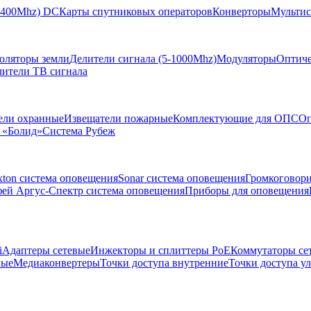
-2400Mhz) DC
Карты спутниковых операторов
Конверторы
Мультис
золяторы земли
Делители сигнала (5-1000Mhz)
Модуляторы
Оптиче
лители ТВ сигнала
ели охранные
Извещатели пожарные
Комплектующие для ОПС
Оп
 «Болид»
Система Рубеж
xton система оповещения
Sonar система оповещения
Громкоговор
ей Аргус-Спектр система оповещения
Приборы для оповещения
i
Адаптеры сетевые
Инжекторы и сплиттеры РоЕ
Коммутаторы се
ные
Медиаконвертеры
Точки доступа внутренние
Точки доступа у