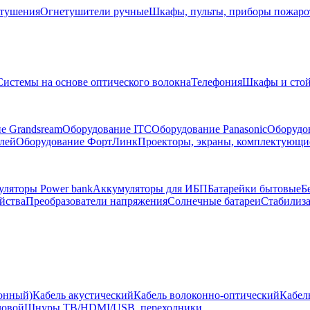
тушения
Огнетушители ручные
Шкафы, пульты, приборы пожар
Системы на основе оптического волокна
Телефония
Шкафы и сто
е Grandsream
Оборудование ITC
Оборудование Panasonic
Оборудо
лей
Оборудование ФортЛинк
Проекторы, экраны, комплектующи
ляторы Power bank
Аккумуляторы для ИБП
Батарейки бытовые
Б
йства
Преобразователи напряжения
Солнечные батареи
Стабилиз
ионный)
Кабель акустический
Кабель волоконно-оптический
Кабел
ловой
Шнуры ТВ/HDMI/USB, переходники