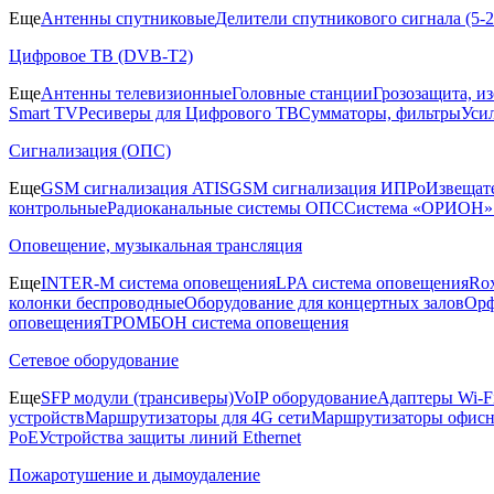
Еще
Антенны спутниковые
Делители спутникового сигнала (5
Цифровое ТВ (DVB-T2)
Еще
Антенны телевизионные
Головные станции
Грозозащита, и
Smart TV
Ресиверы для Цифрового ТВ
Сумматоры, фильтры
Уси
Сигнализация (ОПС)
Еще
GSM сигнализация ATIS
GSM сигнализация ИПРо
Извещат
контрольные
Радиоканальные системы ОПС
Система «ОРИОН»
Оповещение, музыкальная трансляция
Еще
INTER-M система оповещения
LPA система оповещения
Ro
колонки беспроводные
Оборудование для концертных залов
Орф
оповещения
ТРОМБОН система оповещения
Сетевое оборудование
Еще
SFP модули (трансиверы)
VoIP оборудование
Адаптеры Wi-F
устройств
Маршрутизаторы для 4G сети
Маршрутизаторы офис
PoE
Устройства защиты линий Ethernet
Пожаротушение и дымоудаление