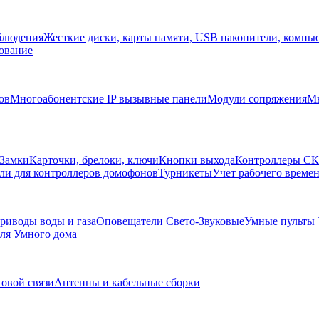
блюдения
Жесткие диски, карты памяти, USB накопители, компь
ование
ов
Многоабонентские IP вызывные панели
Модули сопряжения
Мн
Замки
Карточки, брелоки, ключи
Кнопки выхода
Контроллеры С
ли для контроллеров домофонов
Турникеты
Учет рабочего времен
риводы воды и газа
Оповещатели Свето-Звуковые
Умные пульты
ля Умного дома
товой связи
Антенны и кабельные сборки