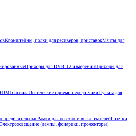
ров
Кронштейны, полки для ресиверов, приставок
Мачты для
нированные
Приборы для DVB-T2 измерений
Приборы для
HDMI сигнала
Оптические приемо-передатчики
Пульты для
аспределительные
Рамки для розеток и выключателей
Розетки
Электроосвещение (лампы, фонарики, прожекторы)