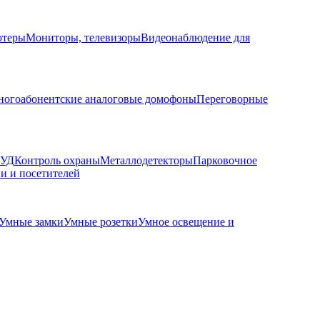
ютеры
Мониторы, телевизоры
Видеонаблюдение для
огоабонентские аналоговые домофоны
Переговорные
КУД
Контроль охраны
Металлодетекторы
Парковочное
и и посетителей
Умные замки
Умные розетки
Умное освещение и