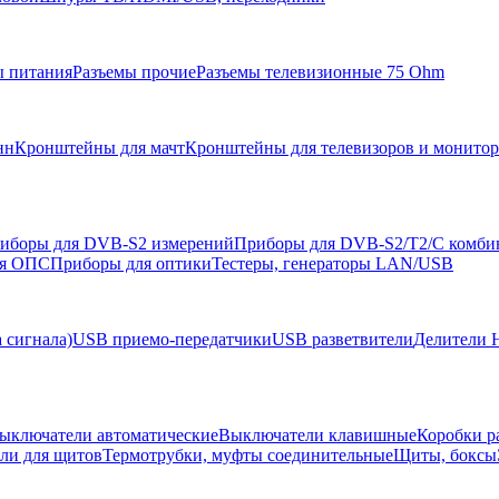
ы питания
Разъемы прочие
Разъемы телевизионные 75 Ohm
нн
Кронштейны для мачт
Кронштейны для телевизоров и монито
иборы для DVB-S2 измерений
Приборы для DVB-S2/T2/C комби
ля ОПС
Приборы для оптики
Тестеры, генераторы LAN/USB
 сигнала)
USB приемо-передатчики
USB разветвители
Делители 
ыключатели автоматические
Выключатели клавишные
Коробки р
ели для щитов
Термотрубки, муфты соединительные
Щиты, боксы