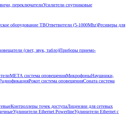
вичи, переключатели
Усилители спутниковые
ское оборудование ТВ
Ответвители (5-1000Mhz)
Ресиверы для
овещатели (свет, звук, табло)
Приборы приемо-
ители
МЕТА система оповещения
Микрофоны
Наушники,
Радиофикация
Рокот система оповещения
Соната система
тевые
Контроллеры точек доступа
Лицензии для сетевых
личные
Удлинители Ethernet Powerline
Удлинители Ethernet с