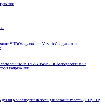
отушения
йки
вание VHD
Оборудование Vissonic
Оборудование
е
есперебойные на 12В/24В/48В - DC
Бесперебойные на
аторы напряжения
ь для видеонаблюдения
Кабель для локальных сетей (UTP, FTP,