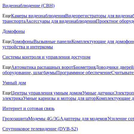
Видеонаблюдение (СВН)
Еще
Камеры видеонаблюдения
Видеорегистраторы для видеона
транспорта
Аксессуары для видеонаблюдения
Проектное оборуд
Домофоны
Еще
Домофоны
Вызывные панели
Комплектующие для домофон
устройства и интеркомы
Системы контроля и управления доступом
Еще
Автоматика распашных ворот
Биометрия
Доводчики дверей
оборудование, шлагбаумы
Программное обеспечение
Считывате
Умный дом
Еще
Центры управления умным домом
Умные датчики
Электроп
электрика
Умные карнизы и моторы для штор
Комплектующие д
Интернет и сотовая связь
Грозозащита
Модемы 4G/3G
Адаптеры для модемов
Усиление со
Спутниковое телевидение (DVB-S2)