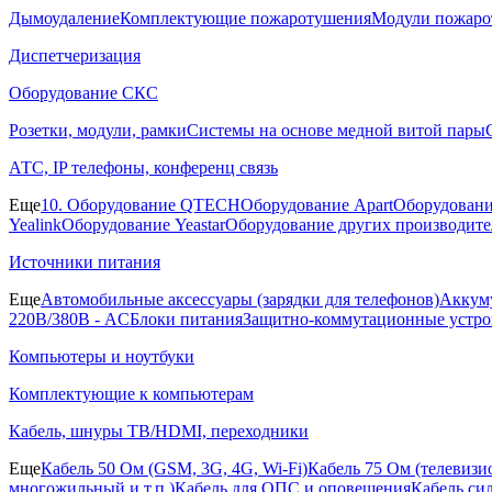
Дымоудаление
Комплектующие пожаротушения
Модули пожаро
Диспетчеризация
Оборудование СКС
Розетки, модули, рамки
Системы на основе медной витой пары
АТС, IP телефоны, конференц связь
Еще
10. Оборудование QTECH
Оборудование Apart
Оборудовани
Yealink
Оборудование Yeastar
Оборудование других производите
Источники питания
Еще
Автомобильные аксессуары (зарядки для телефонов)
Аккуму
220В/380В - AC
Блоки питания
Защитно-коммутационные устро
Компьютеры и ноутбуки
Комплектующие к компьютерам
Кабель, шнуры ТВ/HDMI, переходники
Еще
Кабель 50 Ом (GSM, 3G, 4G, Wi-Fi)
Кабель 75 Ом (телевиз
многожильный и т.п.)
Кабель для ОПС и оповещения
Кабель си