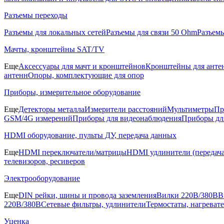
Разъемы переходы
Разъемы для локальных сетей
Разъемы для связи 50 Ohm
Разъем
Мачты, кронштейны SAT/TV
Еще
Аксессуары для мачт и кронштейнов
Кронштейны для анте
антенн
Опоры, комплектующие для опор
Приборы, измерительное оборудование
Еще
Детекторы металла
Измерители расстояний
Мультиметры
Пр
GSM/4G измерений
Приборы для видеонаблюдения
Приборы д
HDMI оборудование, пульты ДУ, передача данных
Еще
HDMI переключатели/матрицы
HDMI удлинители (передача
телевизоров, ресиверов
Электрооборудование
Еще
DIN рейки, шины и провода заземления
Вилки 220В/380В
В
220В/380В
Сетевые фильтры, удлинители
Термостаты, нагреват
Уценка