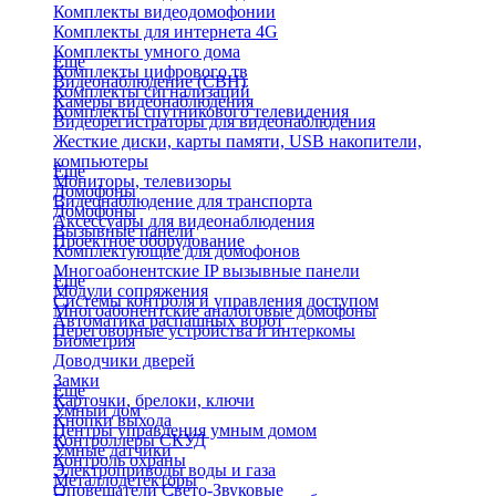
Комплекты видеодомофонии
Комплекты для интернета 4G
Комплекты умного дома
Еще
Комплекты цифрового тв
Видеонаблюдение (СВН)
Комплекты сигнализаций
Камеры видеонаблюдения
Комплекты спутникового телевидения
Видеорегистраторы для видеонаблюдения
Жесткие диски, карты памяти, USB накопители,
компьютеры
Еще
Мониторы, телевизоры
Домофоны
Видеонаблюдение для транспорта
Домофоны
Аксессуары для видеонаблюдения
Вызывные панели
Проектное оборудование
Комплектующие для домофонов
Многоабонентские IP вызывные панели
Еще
Модули сопряжения
Системы контроля и управления доступом
Многоабонентские аналоговые домофоны
Автоматика распашных ворот
Переговорные устройства и интеркомы
Биометрия
Доводчики дверей
Замки
Еще
Карточки, брелоки, ключи
Умный дом
Кнопки выхода
Центры управления умным домом
Контроллеры СКУД
Умные датчики
Контроль охраны
Электроприводы воды и газа
Металлодетекторы
Оповещатели Свето-Звуковые