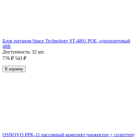
Блок питания Space Technology ST-4801 POE, однопортовый
48В
Доступность:
32 шт.
776
₽
543
₽
В корзину
OSNOVO PPK-11 пассивный комплект (инжектор + сплиттер)