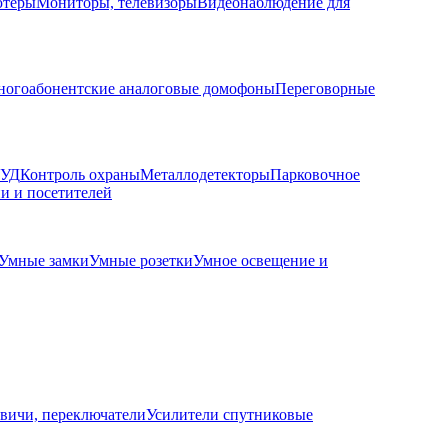
ютеры
Мониторы, телевизоры
Видеонаблюдение для
огоабонентские аналоговые домофоны
Переговорные
КУД
Контроль охраны
Металлодетекторы
Парковочное
и и посетителей
Умные замки
Умные розетки
Умное освещение и
вичи, переключатели
Усилители спутниковые