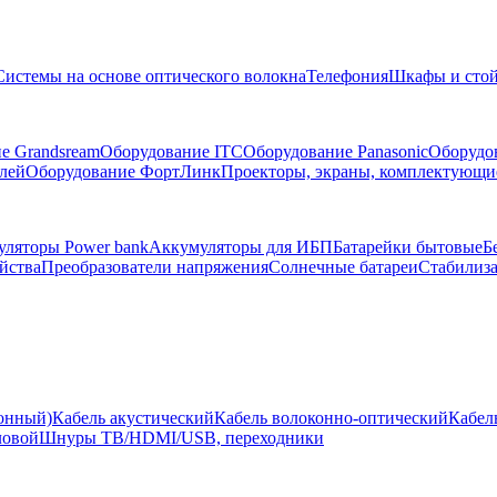
Системы на основе оптического волокна
Телефония
Шкафы и сто
е Grandsream
Оборудование ITC
Оборудование Panasonic
Оборудо
лей
Оборудование ФортЛинк
Проекторы, экраны, комплектующи
ляторы Power bank
Аккумуляторы для ИБП
Батарейки бытовые
Б
йства
Преобразователи напряжения
Солнечные батареи
Стабилиз
ионный)
Кабель акустический
Кабель волоконно-оптический
Кабел
ловой
Шнуры ТВ/HDMI/USB, переходники