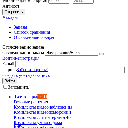
Удобное для Вас время
-
Антибот
Отправить
Аккаунт
Заказы
Список сравнения
Отложенные товары
Отслеживание заказа
Отслеживание заказа
Войти
Регистрация
E-mail
Пароль
Забыли пароль?
Создать учетную запись
Войти
Запомнить
Все товары
ТОП
Готовые решения
Комплекты видеонаблюдения
Комплекты видеодомофонии
Комплекты для интернета 4G
Комплекты умного дома
Еще
Комплекты цифрового тв