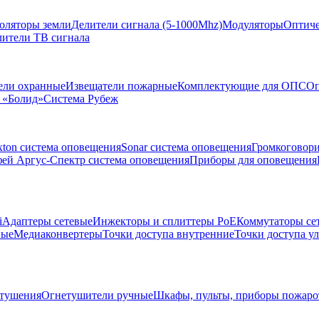
золяторы земли
Делители сигнала (5-1000Mhz)
Модуляторы
Оптиче
лители ТВ сигнала
ели охранные
Извещатели пожарные
Комплектующие для ОПС
Оп
 «Болид»
Система Рубеж
xton система оповещения
Sonar система оповещения
Громкоговор
ей Аргус-Спектр система оповещения
Приборы для оповещения
i
Адаптеры сетевые
Инжекторы и сплиттеры РоЕ
Коммутаторы се
ные
Медиаконвертеры
Точки доступа внутренние
Точки доступа у
тушения
Огнетушители ручные
Шкафы, пульты, приборы пожар