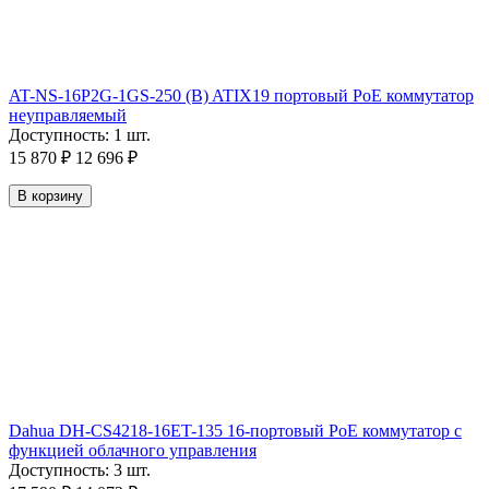
AT-NS-16P2G-1GS-250 (B) ATIX19 портовый РoЕ коммутатор
неуправляемый
Доступность:
1 шт.
15 870
₽
12 696
₽
В корзину
Dahua DH-CS4218-16ET-135 16-портовый PoE коммутатор с
функцией облачного управления
Доступность:
3 шт.