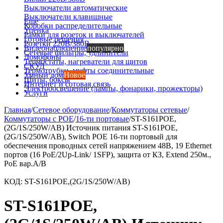
Выключатели автоматические
Выключатели клавишные
Еще
Коробки распределительные
Уценка
Рамки для розеток и выключателей
Готовые решения
Розетки 220В/380В
Видеонаблюдение
популярно
Сетевые фильтры, удлинители
Домофоны
Термостаты, нагреватели для щитов
СКУД
Термотрубки, муфты соединительные
Умный дом
Новое
Щиты, боксы
Интернет и сотовая связь
Электроосвещение (лампы, фонарики, прожекторы)
Услуги
Главная
/
Сетевое оборудование
/
Коммутаторы сетевые
/
Коммутаторы с POE
/
16-ти портовые
/
ST-S161POE,
(2G/1S/250W/AB) Источник питания ST-S161POE,
(2G/1S/250W/AB), Switch POE 16-ти портовый для
обеспечения проводных сетей напряжением 48В, 19 Ethernet
портов (16 PoE/2Up-Link/ 1SFP), защита от КЗ, Extend 250м.,
PoE вар.A/B
КОД:
ST-S161POE,(2G/1S/250W/AB)
ST-S161POE,