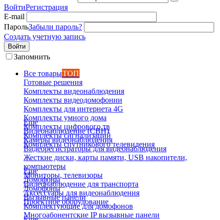
Войти
Регистрация
E-mail
Пароль
Забыли пароль?
Создать учетную запись
Войти
Запомнить
Все товары
ТОП
Готовые решения
Комплекты видеонаблюдения
Комплекты видеодомофонии
Комплекты для интернета 4G
Комплекты умного дома
Еще
Комплекты цифрового тв
Видеонаблюдение (СВН)
Комплекты сигнализаций
Камеры видеонаблюдения
Комплекты спутникового телевидения
Видеорегистраторы для видеонаблюдения
Жесткие диски, карты памяти, USB накопители,
компьютеры
Еще
Мониторы, телевизоры
Домофоны
Видеонаблюдение для транспорта
Домофоны
Аксессуары для видеонаблюдения
Вызывные панели
Проектное оборудование
Комплектующие для домофонов
Многоабонентские IP вызывные панели
Еще