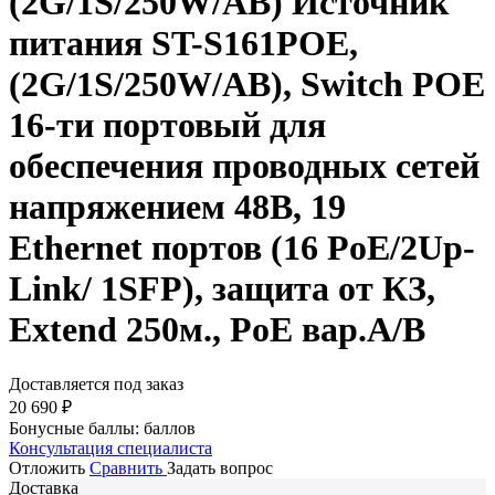
(2G/1S/250W/AB) Источник
питания ST-S161POE,
(2G/1S/250W/AB), Switch POE
16-ти портовый для
обеспечения проводных сетей
напряжением 48В, 19
Ethernet портов (16 PoE/2Up-
Link/ 1SFP), защита от КЗ,
Extend 250м., PoE вар.A/B
Доставляется под заказ
20 690
₽
Бонусные баллы:
баллов
Консультация специалиста
Отложить
Сравнить
Задать вопрос
Доставка