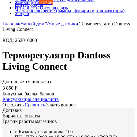
Умный дом
Новое
Щиты, боксы
Интернет и сотовая связь
Электроосвещение (лампы, фонарики, прожекторы)
Услуги
Главная
/
Умный дом
/
Умные датчики
/
Терморегулятор Danfoss
Living Connect
КОД:
262010003
Терморегулятор Danfoss
Living Connect
Доставляется под заказ
3 850
₽
Бонусные баллы:
баллов
Консультация специалиста
Отложить
Сравнить
Задать вопрос
Доставка
Варианты оплаты
График работы магазинов
г. Казань ул. Гаврилова, 10а