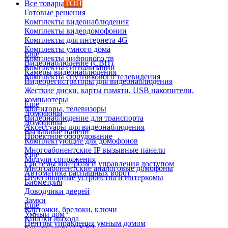
Все товары
ТОП
Готовые решения
Комплекты видеонаблюдения
Комплекты видеодомофонии
Комплекты для интернета 4G
Комплекты умного дома
Еще
Комплекты цифрового тв
Видеонаблюдение (СВН)
Комплекты сигнализаций
Камеры видеонаблюдения
Комплекты спутникового телевидения
Видеорегистраторы для видеонаблюдения
Жесткие диски, карты памяти, USB накопители,
компьютеры
Еще
Мониторы, телевизоры
Домофоны
Видеонаблюдение для транспорта
Домофоны
Аксессуары для видеонаблюдения
Вызывные панели
Проектное оборудование
Комплектующие для домофонов
Многоабонентские IP вызывные панели
Еще
Модули сопряжения
Системы контроля и управления доступом
Многоабонентские аналоговые домофоны
Автоматика распашных ворот
Переговорные устройства и интеркомы
Биометрия
Доводчики дверей
Замки
Еще
Карточки, брелоки, ключи
Умный дом
Кнопки выхода
Центры управления умным домом
Контроллеры СКУД