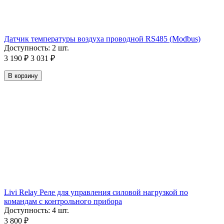
Датчик температуры воздуха проводной RS485 (Modbus)
Доступность:
2 шт.
3 190
₽
3 031
₽
В корзину
Livi Relay Реле для управления силовой нагрузкой по
командам с контрольного прибора
Доступность:
4 шт.
3 800
₽