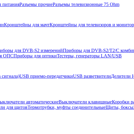
ы питания
Разъемы прочие
Разъемы телевизионные 75 Ohm
нн
Кронштейны для мачт
Кронштейны для телевизоров и монито
иборы для DVB-S2 измерений
Приборы для DVB-S2/T2/C комби
ля ОПС
Приборы для оптики
Тестеры, генераторы LAN/USB
 сигнала)
USB приемо-передатчики
USB разветвители
Делители 
ыключатели автоматические
Выключатели клавишные
Коробки р
ели для щитов
Термотрубки, муфты соединительные
Щиты, боксы