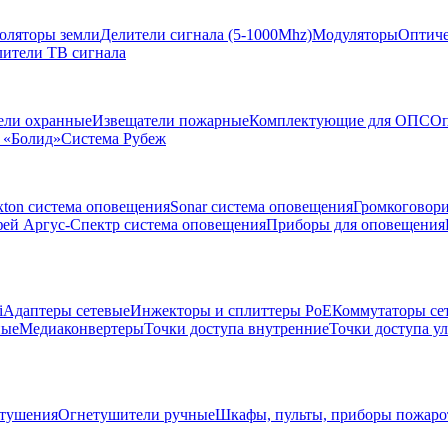
золяторы земли
Делители сигнала (5-1000Mhz)
Модуляторы
Оптиче
лители ТВ сигнала
ели охранные
Извещатели пожарные
Комплектующие для ОПС
Оп
 «Болид»
Система Рубеж
xton система оповещения
Sonar система оповещения
Громкоговор
ей Аргус-Спектр система оповещения
Приборы для оповещения
i
Адаптеры сетевые
Инжекторы и сплиттеры РоЕ
Коммутаторы се
ные
Медиаконвертеры
Точки доступа внутренние
Точки доступа у
тушения
Огнетушители ручные
Шкафы, пульты, приборы пожар