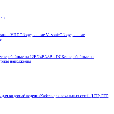
йки
вание VHD
Оборудование Vissonic
Оборудование
е
есперебойные на 12В/24В/48В - DC
Бесперебойные на
аторы напряжения
ь для видеонаблюдения
Кабель для локальных сетей (UTP, FTP,