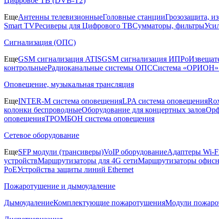
Цифровое ТВ (DVB-T2)
Еще
Антенны телевизионные
Головные станции
Грозозащита, и
Smart TV
Ресиверы для Цифрового ТВ
Сумматоры, фильтры
Уси
Сигнализация (ОПС)
Еще
GSM сигнализация ATIS
GSM сигнализация ИПРо
Извещат
контрольные
Радиоканальные системы ОПС
Система «ОРИОН»
Оповещение, музыкальная трансляция
Еще
INTER-M система оповещения
LPA система оповещения
Ro
колонки беспроводные
Оборудование для концертных залов
Орф
оповещения
ТРОМБОН система оповещения
Сетевое оборудование
Еще
SFP модули (трансиверы)
VoIP оборудование
Адаптеры Wi-F
устройств
Маршрутизаторы для 4G сети
Маршрутизаторы офис
PoE
Устройства защиты линий Ethernet
Пожаротушение и дымоудаление
Дымоудаление
Комплектующие пожаротушения
Модули пожаро