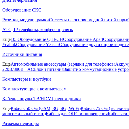
Диспетчеризация
Оборудование СКС
Розетки, модули, рамки
Системы на основе медной витой пары
АТС, IP телефоны, конференц связь
Еще
10. Оборудование QTECH
Оборудование Apart
Оборудовани
Yealink
Оборудование Yeastar
Оборудование других производите
Источники питания
Еще
Автомобильные аксессуары (зарядки для телефонов)
Аккуму
220В/380В - AC
Блоки питания
Защитно-коммутационные устро
Компьютеры и ноутбуки
Комплектующие к компьютерам
Кабель, шнуры ТВ/HDMI, переходники
Еще
Кабель 50 Ом (GSM, 3G, 4G, Wi-Fi)
Кабель 75 Ом (телевиз
многожильный и т.п.)
Кабель для ОПС и оповещения
Кабель си
Разъемы переходы