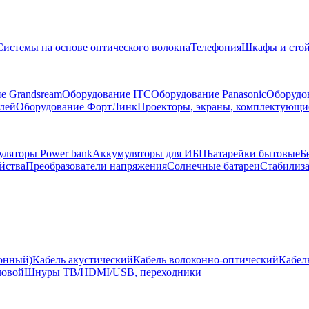
Системы на основе оптического волокна
Телефония
Шкафы и сто
е Grandsream
Оборудование ITC
Оборудование Panasonic
Оборудо
лей
Оборудование ФортЛинк
Проекторы, экраны, комплектующи
ляторы Power bank
Аккумуляторы для ИБП
Батарейки бытовые
Б
йства
Преобразователи напряжения
Солнечные батареи
Стабилиз
ионный)
Кабель акустический
Кабель волоконно-оптический
Кабел
ловой
Шнуры ТВ/HDMI/USB, переходники