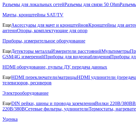
Разъемы для локальных сетей
Разъемы для связи 50 Ohm
Разъем
Мачты, кронштейны SAT/TV
Еще
Аксессуары для мачт и кронштейнов
Кронштейны для анте
антенн
Опоры, комплектующие для опор
Приборы, измерительное оборудование
Еще
Детекторы металла
Измерители расстояний
Мультиметры
Пр
GSM/4G измерений
Приборы для видеонаблюдения
Приборы д
HDMI оборудование, пульты ДУ, передача данных
Еще
HDMI переключатели/матрицы
HDMI удлинители (передача
телевизоров, ресиверов
Электрооборудование
Еще
DIN рейки, шины и провода заземления
Вилки 220В/380В
В
220В/380В
Сетевые фильтры, удлинители
Термостаты, нагреват
Уценка