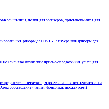
ров
Кронштейны, полки для ресиверов, приставок
Мачты для
нированные
Приборы для DVB-T2 измерений
Приборы для
HDMI сигнала
Оптические приемо-передатчики
Пульты для
аспределительные
Рамки для розеток и выключателей
Розетки
Электроосвещение (лампы, фонарики, прожекторы)