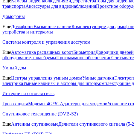
Еще
Камеры видеонаблюдения
Видеорегистраторы для видеона
транспорта
Аксессуары для видеонаблюдения
Проектное оборуд
Домофоны
Еще
Домофоны
Вызывные панели
Комплектующие для домофон
устройства и интеркомы
Системы контроля и управления доступом
Еще
Автоматика распашных ворот
Биометрия
Доводчики дверей
оборудование, шлагбаумы
Программное обеспечение
Считывате
Умный дом
Еще
Центры управления умным домом
Умные датчики
Электроп
электрика
Умные карнизы и моторы для штор
Комплектующие д
Интернет и сотовая связь
Грозозащита
Модемы 4G/3G
Адаптеры для модемов
Усиление со
Спутниковое телевидение (DVB-S2)
Еще
Антенны спутниковые
Делители спутникового сигнала (5