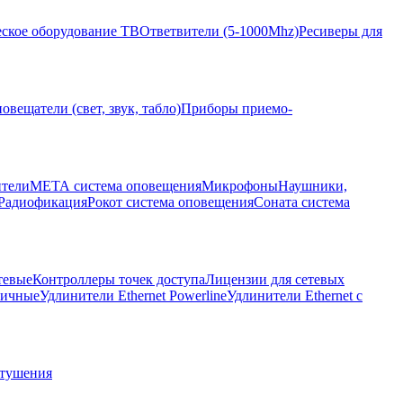
ское оборудование ТВ
Ответвители (5-1000Mhz)
Ресиверы для
овещатели (свет, звук, табло)
Приборы приемо-
ители
МЕТА система оповещения
Микрофоны
Наушники,
Радиофикация
Рокот система оповещения
Соната система
тевые
Контроллеры точек доступа
Лицензии для сетевых
личные
Удлинители Ethernet Powerline
Удлинители Ethernet с
отушения