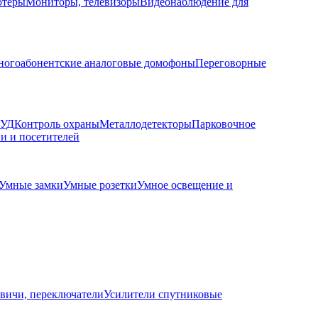
ютеры
Мониторы, телевизоры
Видеонаблюдение для
огоабонентские аналоговые домофоны
Переговорные
КУД
Контроль охраны
Металлодетекторы
Парковочное
и и посетителей
Умные замки
Умные розетки
Умное освещение и
вичи, переключатели
Усилители спутниковые