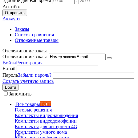
Удобное для Вас время
-
Антибот
Отправить
Аккаунт
Заказы
Список сравнения
Отложенные товары
Отслеживание заказа
Отслеживание заказа
Войти
Регистрация
E-mail
Пароль
Забыли пароль?
Создать учетную запись
Войти
Запомнить
Все товары
ТОП
Готовые решения
Комплекты видеонаблюдения
Комплекты видеодомофонии
Комплекты для интернета 4G
Комплекты умного дома
Еще
Комплекты цифрового тв