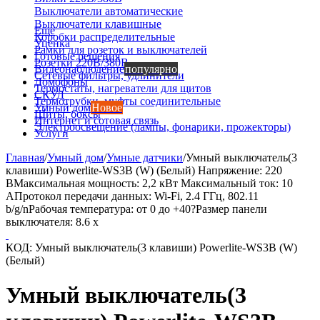
Выключатели автоматические
Выключатели клавишные
Еще
Коробки распределительные
Уценка
Рамки для розеток и выключателей
Готовые решения
Розетки 220В/380В
Видеонаблюдение
популярно
Сетевые фильтры, удлинители
Домофоны
Термостаты, нагреватели для щитов
СКУД
Термотрубки, муфты соединительные
Умный дом
Новое
Щиты, боксы
Интернет и сотовая связь
Электроосвещение (лампы, фонарики, прожекторы)
Услуги
Главная
/
Умный дом
/
Умные датчики
/
Умный выключатель(3
клавиши) Powerlite-WS3B (W) (Белый) Напряжение: 220
ВМаксимальная мощность: 2,2 кВт Максимальный ток: 10
АПротокол передачи данных: Wi-Fi, 2.4 ГГц, 802.11
b/g/nРабочая температура: от 0 до +40?Размер панели
выключателя: 8.6 х
КОД:
Умный выключатель(3 клавиши) Powerlite-WS3B (W)
(Белый)
Умный выключатель(3