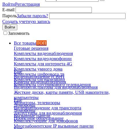
Войти
Регистрация
E-mail
Пароль
Забыли пароль?
Создать учетную запись
Войти
Запомнить
Все товары
ТОП
Готовые решения
Комплекты видеонаблюдения
Комплекты видеодомофонии
Комплекты для интернета 4G
Комплекты умного дома
Еще
Комплекты цифрового тв
Видеонаблюдение (СВН)
Комплекты сигнализаций
Камеры видеонаблюдения
Комплекты спутникового телевидения
Видеорегистраторы для видеонаблюдения
Жесткие диски, карты памяти, USB накопители,
компьютеры
Еще
Мониторы, телевизоры
Домофоны
Видеонаблюдение для транспорта
Домофоны
Аксессуары для видеонаблюдения
Вызывные панели
Проектное оборудование
Комплектующие для домофонов
Многоабонентские IP вызывные панели
Еще