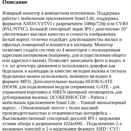
Описание
Изящный монитор в компактном исполнении. Поддержка
работы с мобильным приложением Smart Life, поддержка
форматов AHD/CVI/TVI с разрешением 1080p/720p или CVBS
(PAL/NTSC). Большой сенсорный экран IPS с диагональю 10”
обеспечивает высокое качество и сочность изображения.
Белый корпус отлично подойдет для большинства жилых и
офисных помещений и впишется в интерьер. Монитор
позволяет создать систему из 4 мониторов с полноценным
адресным интеркомом (например, для осуществления общего
или адресного вызов). Позволяет записывать фото и видео, в
т.ч. по детектору движения и использовать домофон как
будильник и календарь (в качестве мелодии вызова и сигнала
будильника можно использовать любимую мелодию в
формате MP3). Дополнительные выходы HOOK/GATE
(HOOK для подключения модуля сопряжения, GATE - для
управления воротами) и SIREN (внешний оповещатель для
дублирования вызова). ОСОБЕННОСТИ: - Работа с
мобильным приложением Smart Life. - Тонкий миниатюрный
корпус. - Обновленный чипсет с более высокой
производительностью и отзывчивостью интерфейса. -
Высококачественный сенсорный дисплей IPS с широкими
углами обзора и разрешением 1024х600. - Подключение 2-х
вызывных панелей и 2-х видеокамер формата AHD / CVI /