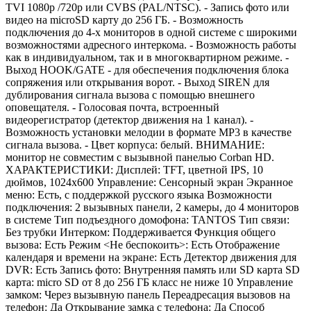
TVI 1080p /720p или CVBS (PAL/NTSC). - Запись фото или
видео на microSD карту до 256 ГБ. - Возможность
подключения до 4-х мониторов в одной системе с широкими
возможностями адресного интеркома. - Возможность работы
как в индивидуальном, так и в многоквартирном режиме. -
Выход HOOK/GATE - для обеспечения подключения блока
сопряжения или открывания ворот. - Выход SIREN для
дублирования сигнала вызова с помощью внешнего
оповещателя. - Голосовая почта, встроенный
видеорегистратор (детектор движения на 1 канал). -
Возможность установки мелодии в формате MP3 в качестве
сигнала вызова. - Цвет корпуса: белый. ВНИМАНИЕ:
монитор не совместим с вызывной панелью Corban HD.
ХАРАКТЕРИСТИКИ: Дисплей: TFT, цветной IPS, 10
дюймов, 1024х600 Управление: Сенсорный экран Экранное
меню: Есть, с поддержкой русского языка Возможности
подключения: 2 вызывных панели, 2 камеры, до 4 мониторов
в системе Тип подъездного домофона: TANTOS Тип связи:
Без трубки Интерком: Поддерживается Функция общего
вызова: Есть Режим <Не беспокоить>: Есть Отображение
календаря и времени на экране: Есть Детектор движения для
DVR: Есть Запись фото: Внутренняя память или SD карта SD
карта: micro SD от 8 до 256 ГБ класс не ниже 10 Управление
замком: Через вызывную панель Переадресация вызовов на
телефон: Да Открывание замка с телефона: Да Способ