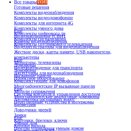
Все товары
ТОП
Готовые решения
Комплекты видеонаблюдения
Комплекты видеодомофонии
Комплекты для интернета 4G
Комплекты умного дома
Еще
Комплекты цифрового тв
Видеонаблюдение (СВН)
Комплекты сигнализаций
Камеры видеонаблюдения
Комплекты спутникового телевидения
Видеорегистраторы для видеонаблюдения
Жесткие диски, карты памяти, USB накопители,
компьютеры
Еще
Мониторы, телевизоры
Домофоны
Видеонаблюдение для транспорта
Домофоны
Аксессуары для видеонаблюдения
Вызывные панели
Проектное оборудование
Комплектующие для домофонов
Многоабонентские IP вызывные панели
Еще
Модули сопряжения
Системы контроля и управления доступом
Многоабонентские аналоговые домофоны
Автоматика распашных ворот
Переговорные устройства и интеркомы
Биометрия
Доводчики дверей
Замки
Еще
Карточки, брелоки, ключи
Умный дом
Кнопки выхода
Центры управления умным домом
Контроллеры СКУД