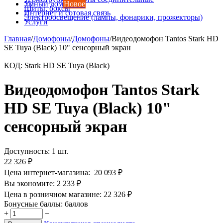
Умный дом
Новое
Щиты, боксы
Интернет и сотовая связь
Электроосвещение (лампы, фонарики, прожекторы)
Услуги
Главная
/
Домофоны
/
Домофоны
/
Видеодомофон Tantos Stark HD
SE Tuya (Black) 10" сенсорный экран
КОД:
Stark HD SE Tuya (Black)
Видеодомофон Tantos Stark
HD SE Tuya (Black) 10"
сенсорный экран
Доступность:
1 шт.
22 326
₽
Цена интернет-магазина:
20 093
₽
Вы экономите:
2 233
₽
Цена в розничном магазине:
22 326
₽
Бонусные баллы:
баллов
+
−