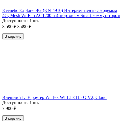
Keenetic Explorer 4G (KN-4910) Интернет-центр с модемом
4G, Mesh Wi-Fi 5 AC1200 и 4-портовым Smart-коммутатором
Доступность:
1 шт.
8 590
₽
8 490
₽
В корзину
Внешний LTE роутер Wi-Tek WI-LTE115-O V2, Cloud
Доступность:
1 шт.
7 900
₽
В корзину