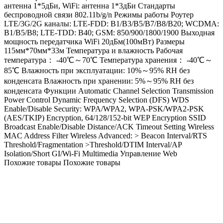
антенна 1*5дБи, WiFi: антенна 1*3дБи Стандарты
беспроводной связи 802.11b/g/n Режимы работы Роутер
LTE/3G/2G каналы: LTE-FDD: B1/B3/B5/B7/B8/B20; WCDMA:
B1/B5/B8; LTE-TDD: B40; GSM: 850/900/1800/1900 Выходная
мощность передатчика WiFi 20дБм(100мВт) Размеры
115мм*70мм*33м Температура и влажность Рабочая
температура： -40℃～70℃ Температура хранения： -40℃～
85℃ Влажность при эксплуатации: 10%～95% RH без
конденсата Влажность при хранении: 5%～95% RH без
конденсата Функции Automatic Channel Selection Transmission
Power Control Dynamic Frequency Selection (DFS) WDS
Enable/Disable Security: WPA/WPA2, WPA-PSK/WPA2-PSK
(AES/TKIP) Encryption, 64/128/152-bit WEP Encryption SSID
Broadcast Enable/Disable Distance/ACK Timeout Setting Wireless
MAC Address Filter Wireless Advanced: > Beacon Interval/RTS
Threshold/Fragmentation >Threshold/DTIM Interval/AP
Isolation/Short GI/Wi-Fi Multimedia Управление Web
Похожие товары
Похожие товары