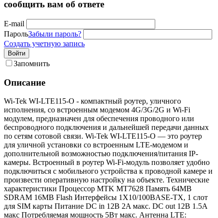
сообщить вам об ответе
E-mail
Пароль
Забыли пароль?
Создать учетную запись
Войти
Запомнить
Описание
Wi-Tek WI-LTE115-O - компактный роутер, уличного
исполнения, со встроенным модемом 4G/3G/2G и Wi-Fi
модулем, предназначен для обеспечения проводного или
беспроводного подключения и дальнейшей передачи данных
по сетям сотовой связи. Wi-Tek WI-LTE115-O — это роутер
для уличной установки со встроенным LTE-модемом и
дополнительной возможностью подключения/питания IP-
камеры. Встроенный в роутер Wi-Fi-модуль позволяет удобно
подключиться с мобильного устройства к проводной камере и
произвести оперативную настройку на объекте. Технические
характеристики Процессор MTK MT7628 Память 64MB
SDRAM 16MB Flash Интерфейсы 1X10/100BASE-TX, 1 слот
для SIM карты Питание DC in 12В 2A макс. DC out 12В 1.5A
макс Потребляемая мощность 5Вт макс. Антенна LTE: