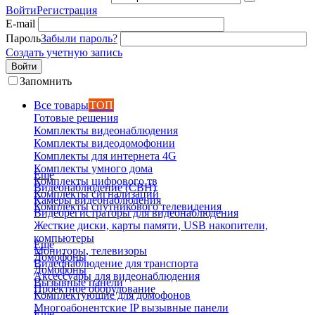
Войти
Регистрация
E-mail
Пароль
Забыли пароль?
Создать учетную запись
Войти
Запомнить
Все товары
ТОП
Готовые решения
Комплекты видеонаблюдения
Комплекты видеодомофонии
Комплекты для интернета 4G
Комплекты умного дома
Еще
Комплекты цифрового тв
Видеонаблюдение (СВН)
Комплекты сигнализаций
Камеры видеонаблюдения
Комплекты спутникового телевидения
Видеорегистраторы для видеонаблюдения
Жесткие диски, карты памяти, USB накопители,
компьютеры
Еще
Мониторы, телевизоры
Домофоны
Видеонаблюдение для транспорта
Домофоны
Аксессуары для видеонаблюдения
Вызывные панели
Проектное оборудование
Комплектующие для домофонов
Многоабонентские IP вызывные панели
Еще