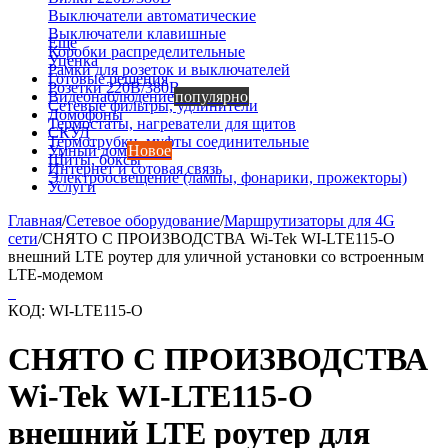
Выключатели автоматические
Выключатели клавишные
Еще
Коробки распределительные
Уценка
Рамки для розеток и выключателей
Готовые решения
Розетки 220В/380В
Видеонаблюдение
популярно
Сетевые фильтры, удлинители
Домофоны
Термостаты, нагреватели для щитов
СКУД
Термотрубки, муфты соединительные
Умный дом
Новое
Щиты, боксы
Интернет и сотовая связь
Электроосвещение (лампы, фонарики, прожекторы)
Услуги
Главная
/
Сетевое оборудование
/
Маршрутизаторы для 4G
сети
/
СНЯТО С ПРОИЗВОДСТВА Wi-Tek WI-LTE115-O
внешний LTE роутер для уличной установки со встроенным
LTE-модемом
КОД:
WI-LTE115-O
СНЯТО С ПРОИЗВОДСТВА
Wi-Tek WI-LTE115-O
внешний LTE роутер для