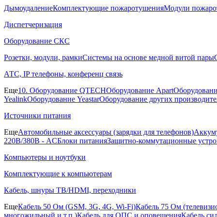
Дымоудаление
Комплектующие пожаротушения
Модули пожаро
Диспетчеризация
Оборудование СКС
Розетки, модули, рамки
Системы на основе медной витой пары
АТС, IP телефоны, конференц связь
Еще
10. Оборудование QTECH
Оборудование Apart
Оборудовани
Yealink
Оборудование Yeastar
Оборудование других производите
Источники питания
Еще
Автомобильные аксессуары (зарядки для телефонов)
Аккуму
220В/380В - AC
Блоки питания
Защитно-коммутационные устро
Компьютеры и ноутбуки
Комплектующие к компьютерам
Кабель, шнуры ТВ/HDMI, переходники
Еще
Кабель 50 Ом (GSM, 3G, 4G, Wi-Fi)
Кабель 75 Ом (телевиз
многожильный и т.п.)
Кабель для ОПС и оповещения
Кабель си