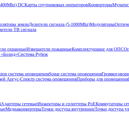
-2400Mhz) DC
Карты спутниковых операторов
Конверторы
Мультис
золяторы земли
Делители сигнала (5-1000Mhz)
Модуляторы
Оптиче
лители ТВ сигнала
ели охранные
Извещатели пожарные
Комплектующие для ОПС
Оп
 «Болид»
Система Рубеж
xton система оповещения
Sonar система оповещения
Громкоговор
ей Аргус-Спектр система оповещения
Приборы для оповещения
i
Адаптеры сетевые
Инжекторы и сплиттеры РоЕ
Коммутаторы се
ные
Медиаконвертеры
Точки доступа внутренние
Точки доступа у