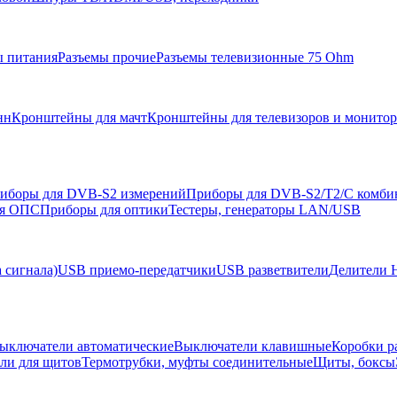
ы питания
Разъемы прочие
Разъемы телевизионные 75 Ohm
нн
Кронштейны для мачт
Кронштейны для телевизоров и монито
иборы для DVB-S2 измерений
Приборы для DVB-S2/T2/C комби
ля ОПС
Приборы для оптики
Тестеры, генераторы LAN/USB
 сигнала)
USB приемо-передатчики
USB разветвители
Делители 
ыключатели автоматические
Выключатели клавишные
Коробки р
ели для щитов
Термотрубки, муфты соединительные
Щиты, боксы