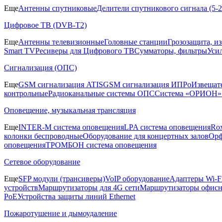
Еще
Антенны спутниковые
Делители спутникового сигнала (5
Цифровое ТВ (DVB-T2)
Еще
Антенны телевизионные
Головные станции
Грозозащита, и
Smart TV
Ресиверы для Цифрового ТВ
Сумматоры, фильтры
Уси
Сигнализация (ОПС)
Еще
GSM сигнализация ATIS
GSM сигнализация ИПРо
Извещат
контрольные
Радиоканальные системы ОПС
Система «ОРИОН»
Оповещение, музыкальная трансляция
Еще
INTER-M система оповещения
LPA система оповещения
Ro
колонки беспроводные
Оборудование для концертных залов
Орф
оповещения
ТРОМБОН система оповещения
Сетевое оборудование
Еще
SFP модули (трансиверы)
VoIP оборудование
Адаптеры Wi-F
устройств
Маршрутизаторы для 4G сети
Маршрутизаторы офис
PoE
Устройства защиты линий Ethernet
Пожаротушение и дымоудаление