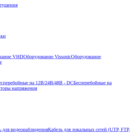
отушения
йки
вание VHD
Оборудование Vissonic
Оборудование
е
есперебойные на 12В/24В/48В - DC
Бесперебойные на
аторы напряжения
ь для видеонаблюдения
Кабель для локальных сетей (UTP, FTP,