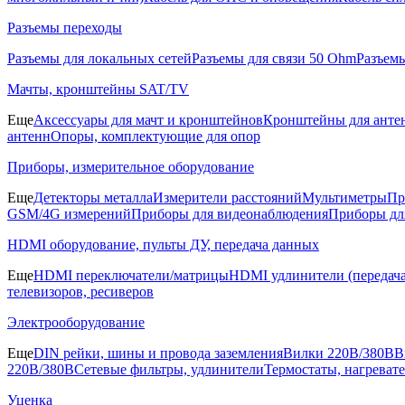
Разъемы переходы
Разъемы для локальных сетей
Разъемы для связи 50 Ohm
Разъем
Мачты, кронштейны SAT/TV
Еще
Аксессуары для мачт и кронштейнов
Кронштейны для анте
антенн
Опоры, комплектующие для опор
Приборы, измерительное оборудование
Еще
Детекторы металла
Измерители расстояний
Мультиметры
Пр
GSM/4G измерений
Приборы для видеонаблюдения
Приборы д
HDMI оборудование, пульты ДУ, передача данных
Еще
HDMI переключатели/матрицы
HDMI удлинители (передача
телевизоров, ресиверов
Электрооборудование
Еще
DIN рейки, шины и провода заземления
Вилки 220В/380В
В
220В/380В
Сетевые фильтры, удлинители
Термостаты, нагреват
Уценка