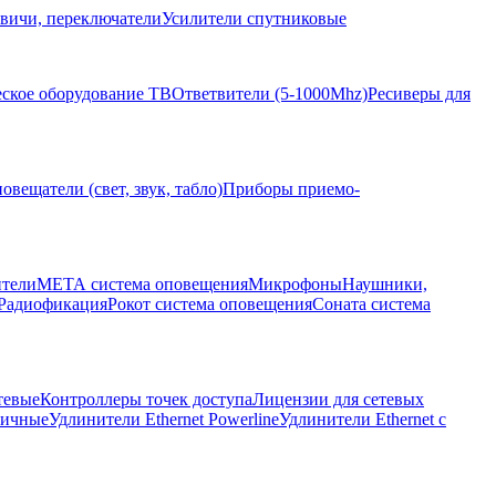
вичи, переключатели
Усилители спутниковые
ское оборудование ТВ
Ответвители (5-1000Mhz)
Ресиверы для
овещатели (свет, звук, табло)
Приборы приемо-
ители
МЕТА система оповещения
Микрофоны
Наушники,
Радиофикация
Рокот система оповещения
Соната система
тевые
Контроллеры точек доступа
Лицензии для сетевых
личные
Удлинители Ethernet Powerline
Удлинители Ethernet с