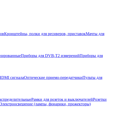
ров
Кронштейны, полки для ресиверов, приставок
Мачты для
нированные
Приборы для DVB-T2 измерений
Приборы для
HDMI сигнала
Оптические приемо-передатчики
Пульты для
аспределительные
Рамки для розеток и выключателей
Розетки
Электроосвещение (лампы, фонарики, прожекторы)