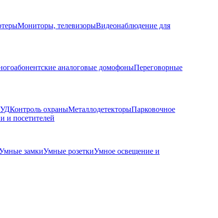
ютеры
Мониторы, телевизоры
Видеонаблюдение для
огоабонентские аналоговые домофоны
Переговорные
КУД
Контроль охраны
Металлодетекторы
Парковочное
и и посетителей
Умные замки
Умные розетки
Умное освещение и