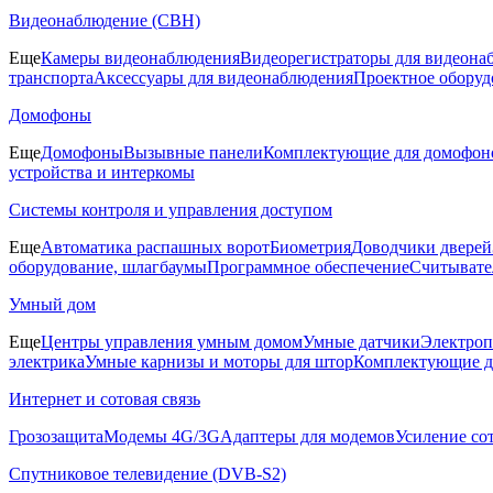
Видеонаблюдение (СВН)
Еще
Камеры видеонаблюдения
Видеорегистраторы для видеона
транспорта
Аксессуары для видеонаблюдения
Проектное оборуд
Домофоны
Еще
Домофоны
Вызывные панели
Комплектующие для домофон
устройства и интеркомы
Системы контроля и управления доступом
Еще
Автоматика распашных ворот
Биометрия
Доводчики дверей
оборудование, шлагбаумы
Программное обеспечение
Считывате
Умный дом
Еще
Центры управления умным домом
Умные датчики
Электроп
электрика
Умные карнизы и моторы для штор
Комплектующие д
Интернет и сотовая связь
Грозозащита
Модемы 4G/3G
Адаптеры для модемов
Усиление со
Спутниковое телевидение (DVB-S2)