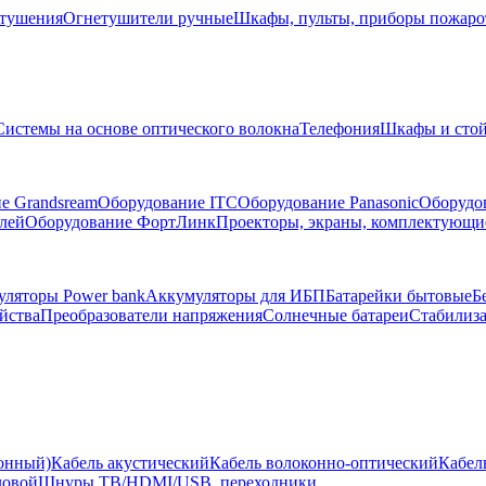
тушения
Огнетушители ручные
Шкафы, пульты, приборы пожар
Системы на основе оптического волокна
Телефония
Шкафы и сто
е Grandsream
Оборудование ITC
Оборудование Panasonic
Оборудо
лей
Оборудование ФортЛинк
Проекторы, экраны, комплектующи
ляторы Power bank
Аккумуляторы для ИБП
Батарейки бытовые
Б
йства
Преобразователи напряжения
Солнечные батареи
Стабилиз
ионный)
Кабель акустический
Кабель волоконно-оптический
Кабел
ловой
Шнуры ТВ/HDMI/USB, переходники