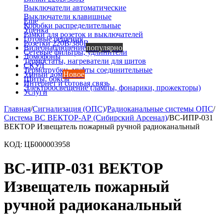
Выключатели автоматические
Выключатели клавишные
Еще
Коробки распределительные
Уценка
Рамки для розеток и выключателей
Готовые решения
Розетки 220В/380В
Видеонаблюдение
популярно
Сетевые фильтры, удлинители
Домофоны
Термостаты, нагреватели для щитов
СКУД
Термотрубки, муфты соединительные
Умный дом
Новое
Щиты, боксы
Интернет и сотовая связь
Электроосвещение (лампы, фонарики, прожекторы)
Услуги
Главная
/
Сигнализация (ОПС)
/
Радиоканальные системы ОПС
/
Система ВС ВЕКТОР-АР (Сибирский Арсенал)
/
ВС-ИПР-031
ВЕКТОР Извещатель пожарный ручной радиоканальный
КОД:
ЦБ000003958
ВС-ИПР-031 ВЕКТОР
Извещатель пожарный
ручной радиоканальный