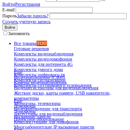
Войти
Регистрация
E-mail
Пароль
Забыли пароль?
Создать учетную запись
Войти
Запомнить
Все товары
ТОП
Готовые решения
Комплекты видеонаблюдения
Комплекты видеодомофонии
Комплекты для интернета 4G
Комплекты умного дома
Еще
Комплекты цифрового тв
Видеонаблюдение (СВН)
Комплекты сигнализаций
Камеры видеонаблюдения
Комплекты спутникового телевидения
Видеорегистраторы для видеонаблюдения
Жесткие диски, карты памяти, USB накопители,
компьютеры
Еще
Мониторы, телевизоры
Домофоны
Видеонаблюдение для транспорта
Домофоны
Аксессуары для видеонаблюдения
Вызывные панели
Проектное оборудование
Комплектующие для домофонов
Многоабонентские IP вызывные панели
Еще