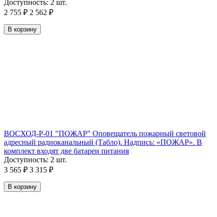
Доступность:
2 шт.
2 755
₽
2 562
₽
В корзину
ВОСХОД-Р-01 "ПОЖАР" Оповещатель пожарный световой
адресный радиоканальный (Табло). Надпись: «ПОЖАР». В
комплект входят две батареи питания
Доступность:
2 шт.
3 565
₽
3 315
₽
В корзину