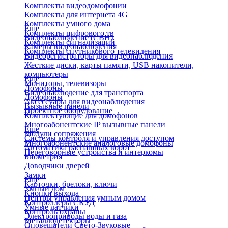
Комплекты видеодомофонии
Комплекты для интернета 4G
Комплекты умного дома
Еще
Комплекты цифрового тв
Видеонаблюдение (СВН)
Комплекты сигнализаций
Камеры видеонаблюдения
Комплекты спутникового телевидения
Видеорегистраторы для видеонаблюдения
Жесткие диски, карты памяти, USB накопители,
компьютеры
Еще
Мониторы, телевизоры
Домофоны
Видеонаблюдение для транспорта
Домофоны
Аксессуары для видеонаблюдения
Вызывные панели
Проектное оборудование
Комплектующие для домофонов
Многоабонентские IP вызывные панели
Еще
Модули сопряжения
Системы контроля и управления доступом
Многоабонентские аналоговые домофоны
Автоматика распашных ворот
Переговорные устройства и интеркомы
Биометрия
Доводчики дверей
Замки
Еще
Карточки, брелоки, ключи
Умный дом
Кнопки выхода
Центры управления умным домом
Контроллеры СКУД
Умные датчики
Контроль охраны
Электроприводы воды и газа
Металлодетекторы
Оповещатели Свето-Звуковые