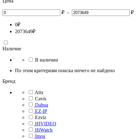
Цена
₽
–
₽
0
₽
2073649
₽
Наличие
В наличии
По этим критериям поиска ничего не найдено
Бренд
Atix
Cavis
Dahua
EZ-IP
Ezviz
HIVIDEO
HiWatch
Imou