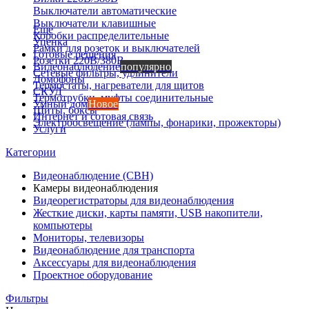
Выключатели автоматические
Выключатели клавишные
Еще
Коробки распределительные
Уценка
Рамки для розеток и выключателей
Готовые решения
Розетки 220В/380В
Видеонаблюдение
популярно
Сетевые фильтры, удлинители
Домофоны
Термостаты, нагреватели для щитов
СКУД
Термотрубки, муфты соединительные
Умный дом
Новое
Щиты, боксы
Интернет и сотовая связь
Электроосвещение (лампы, фонарики, прожекторы)
Услуги
Категории
Видеонаблюдение (СВН)
Камеры видеонаблюдения
Видеорегистраторы для видеонаблюдения
Жесткие диски, карты памяти, USB накопители,
компьютеры
Мониторы, телевизоры
Видеонаблюдение для транспорта
Аксессуары для видеонаблюдения
Проектное оборудование
Фильтры