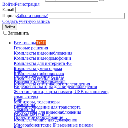
Войти
Регистрация
E-mail
Пароль
Забыли пароль?
Создать учетную запись
Войти
Запомнить
Все товары
ТОП
Готовые решения
Комплекты видеонаблюдения
Комплекты видеодомофонии
Комплекты для интернета 4G
Комплекты умного дома
Еще
Комплекты цифрового тв
Видеонаблюдение (СВН)
Комплекты сигнализаций
Камеры видеонаблюдения
Комплекты спутникового телевидения
Видеорегистраторы для видеонаблюдения
Жесткие диски, карты памяти, USB накопители,
компьютеры
Еще
Мониторы, телевизоры
Домофоны
Видеонаблюдение для транспорта
Домофоны
Аксессуары для видеонаблюдения
Вызывные панели
Проектное оборудование
Комплектующие для домофонов
Многоабонентские IP вызывные панели
Еще