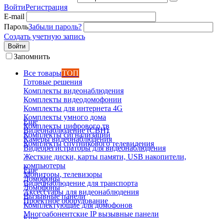
Войти
Регистрация
E-mail
Пароль
Забыли пароль?
Создать учетную запись
Войти
Запомнить
Все товары
ТОП
Готовые решения
Комплекты видеонаблюдения
Комплекты видеодомофонии
Комплекты для интернета 4G
Комплекты умного дома
Еще
Комплекты цифрового тв
Видеонаблюдение (СВН)
Комплекты сигнализаций
Камеры видеонаблюдения
Комплекты спутникового телевидения
Видеорегистраторы для видеонаблюдения
Жесткие диски, карты памяти, USB накопители,
компьютеры
Еще
Мониторы, телевизоры
Домофоны
Видеонаблюдение для транспорта
Домофоны
Аксессуары для видеонаблюдения
Вызывные панели
Проектное оборудование
Комплектующие для домофонов
Многоабонентские IP вызывные панели
Еще