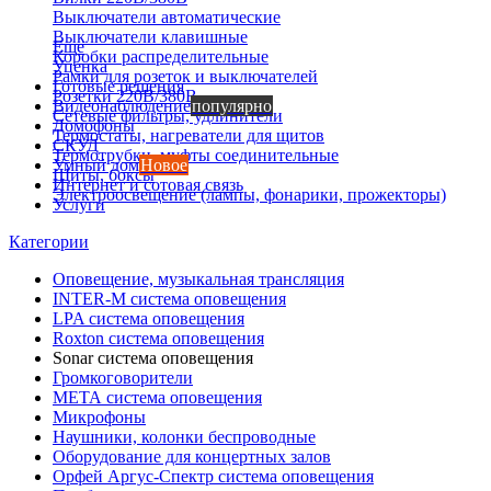
Выключатели автоматические
Выключатели клавишные
Еще
Коробки распределительные
Уценка
Рамки для розеток и выключателей
Готовые решения
Розетки 220В/380В
Видеонаблюдение
популярно
Сетевые фильтры, удлинители
Домофоны
Термостаты, нагреватели для щитов
СКУД
Термотрубки, муфты соединительные
Умный дом
Новое
Щиты, боксы
Интернет и сотовая связь
Электроосвещение (лампы, фонарики, прожекторы)
Услуги
Категории
Оповещение, музыкальная трансляция
INTER-M система оповещения
LPA система оповещения
Roxton система оповещения
Sonar система оповещения
Громкоговорители
МЕТА система оповещения
Микрофоны
Наушники, колонки беспроводные
Оборудование для концертных залов
Орфей Аргус-Спектр система оповещения