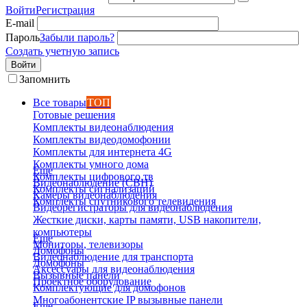
Войти
Регистрация
E-mail
Пароль
Забыли пароль?
Создать учетную запись
Войти
Запомнить
Все товары
ТОП
Готовые решения
Комплекты видеонаблюдения
Комплекты видеодомофонии
Комплекты для интернета 4G
Комплекты умного дома
Еще
Комплекты цифрового тв
Видеонаблюдение (СВН)
Комплекты сигнализаций
Камеры видеонаблюдения
Комплекты спутникового телевидения
Видеорегистраторы для видеонаблюдения
Жесткие диски, карты памяти, USB накопители,
компьютеры
Еще
Мониторы, телевизоры
Домофоны
Видеонаблюдение для транспорта
Домофоны
Аксессуары для видеонаблюдения
Вызывные панели
Проектное оборудование
Комплектующие для домофонов
Многоабонентские IP вызывные панели
Еще