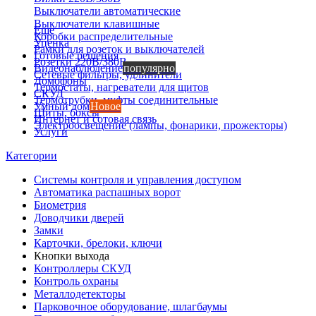
Выключатели автоматические
Выключатели клавишные
Еще
Коробки распределительные
Уценка
Рамки для розеток и выключателей
Готовые решения
Розетки 220В/380В
Видеонаблюдение
популярно
Сетевые фильтры, удлинители
Домофоны
Термостаты, нагреватели для щитов
СКУД
Термотрубки, муфты соединительные
Умный дом
Новое
Щиты, боксы
Интернет и сотовая связь
Электроосвещение (лампы, фонарики, прожекторы)
Услуги
Категории
Системы контроля и управления доступом
Автоматика распашных ворот
Биометрия
Доводчики дверей
Замки
Карточки, брелоки, ключи
Кнопки выхода
Контроллеры СКУД
Контроль охраны
Металлодетекторы
Парковочное оборудование, шлагбаумы