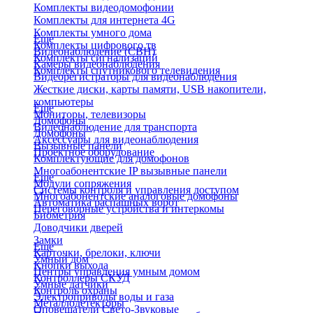
Комплекты видеодомофонии
Комплекты для интернета 4G
Комплекты умного дома
Еще
Комплекты цифрового тв
Видеонаблюдение (СВН)
Комплекты сигнализаций
Камеры видеонаблюдения
Комплекты спутникового телевидения
Видеорегистраторы для видеонаблюдения
Жесткие диски, карты памяти, USB накопители,
компьютеры
Еще
Мониторы, телевизоры
Домофоны
Видеонаблюдение для транспорта
Домофоны
Аксессуары для видеонаблюдения
Вызывные панели
Проектное оборудование
Комплектующие для домофонов
Многоабонентские IP вызывные панели
Еще
Модули сопряжения
Системы контроля и управления доступом
Многоабонентские аналоговые домофоны
Автоматика распашных ворот
Переговорные устройства и интеркомы
Биометрия
Доводчики дверей
Замки
Еще
Карточки, брелоки, ключи
Умный дом
Кнопки выхода
Центры управления умным домом
Контроллеры СКУД
Умные датчики
Контроль охраны
Электроприводы воды и газа
Металлодетекторы
Оповещатели Свето-Звуковые