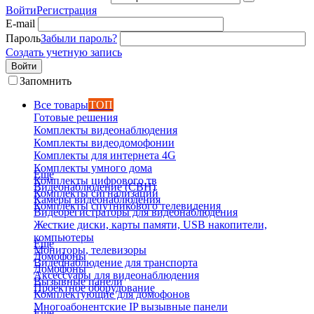
Войти
Регистрация
E-mail
Пароль
Забыли пароль?
Создать учетную запись
Войти
Запомнить
Все товары
ТОП
Готовые решения
Комплекты видеонаблюдения
Комплекты видеодомофонии
Комплекты для интернета 4G
Комплекты умного дома
Еще
Комплекты цифрового тв
Видеонаблюдение (СВН)
Комплекты сигнализаций
Камеры видеонаблюдения
Комплекты спутникового телевидения
Видеорегистраторы для видеонаблюдения
Жесткие диски, карты памяти, USB накопители,
компьютеры
Еще
Мониторы, телевизоры
Домофоны
Видеонаблюдение для транспорта
Домофоны
Аксессуары для видеонаблюдения
Вызывные панели
Проектное оборудование
Комплектующие для домофонов
Многоабонентские IP вызывные панели
Еще