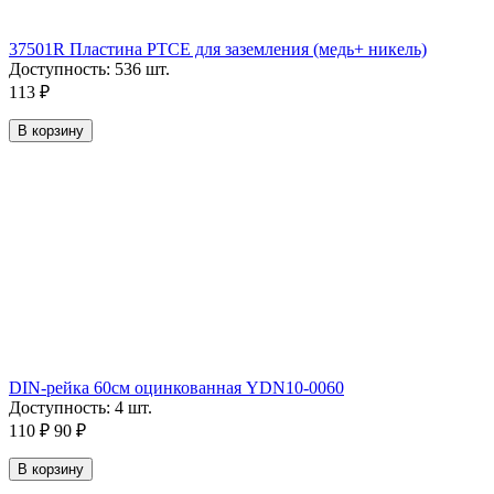
37501R Пластина PTCE для заземления (медь+ никель)
Доступность:
536 шт.
113
₽
В корзину
DIN-рейка 60см оцинкованная YDN10-0060
Доступность:
4 шт.
110
₽
90
₽
В корзину