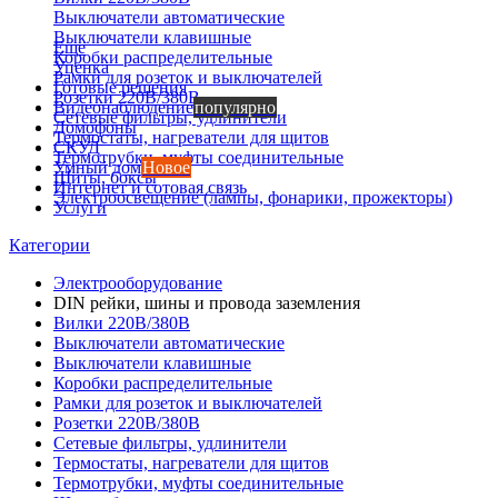
Выключатели автоматические
Выключатели клавишные
Еще
Коробки распределительные
Уценка
Рамки для розеток и выключателей
Готовые решения
Розетки 220В/380В
Видеонаблюдение
популярно
Сетевые фильтры, удлинители
Домофоны
Термостаты, нагреватели для щитов
СКУД
Термотрубки, муфты соединительные
Умный дом
Новое
Щиты, боксы
Интернет и сотовая связь
Электроосвещение (лампы, фонарики, прожекторы)
Услуги
Категории
Электрооборудование
DIN рейки, шины и провода заземления
Вилки 220В/380В
Выключатели автоматические
Выключатели клавишные
Коробки распределительные
Рамки для розеток и выключателей
Розетки 220В/380В
Сетевые фильтры, удлинители
Термостаты, нагреватели для щитов
Термотрубки, муфты соединительные