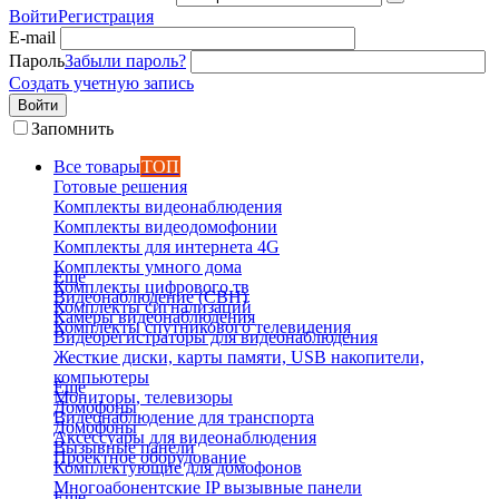
Войти
Регистрация
E-mail
Пароль
Забыли пароль?
Создать учетную запись
Войти
Запомнить
Все товары
ТОП
Готовые решения
Комплекты видеонаблюдения
Комплекты видеодомофонии
Комплекты для интернета 4G
Комплекты умного дома
Еще
Комплекты цифрового тв
Видеонаблюдение (СВН)
Комплекты сигнализаций
Камеры видеонаблюдения
Комплекты спутникового телевидения
Видеорегистраторы для видеонаблюдения
Жесткие диски, карты памяти, USB накопители,
компьютеры
Еще
Мониторы, телевизоры
Домофоны
Видеонаблюдение для транспорта
Домофоны
Аксессуары для видеонаблюдения
Вызывные панели
Проектное оборудование
Комплектующие для домофонов
Многоабонентские IP вызывные панели
Еще