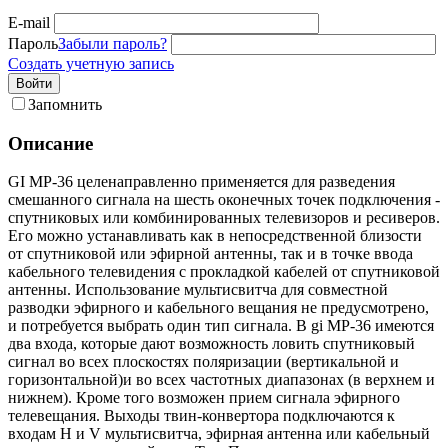
E-mail
Пароль
Забыли пароль?
Создать учетную запись
Войти
Запомнить
Описание
GI MP-36 целенаправленно применяется для разведения
смешанного сигнала на шесть оконечных точек подключения -
спутниковых или комбинированных телевизоров и ресиверов.
Его можно устанавливать как в непосредственной близости
от спутниковой или эфирной антенны, так и в точке ввода
кабельного телевидения с прокладкой кабелей от спутниковой
антенны. Использование мультисвитча для совместной
разводки эфирного и кабельного вещания не предусмотрено,
и потребуется выбрать один тип сигнала. В gi MP-36 имеются
два входа, которые дают возможность ловить спутниковый
сигнал во всех плоскостях поляризации (вертикальной и
горизонтальной)и во всех частотных диапазонах (в верхнем и
нижнем). Кроме того возможен прием сигнала эфирного
телевещания. Выходы твин-конвертора подключаются к
входам H и V мультисвитча, эфирная антенна или кабельный