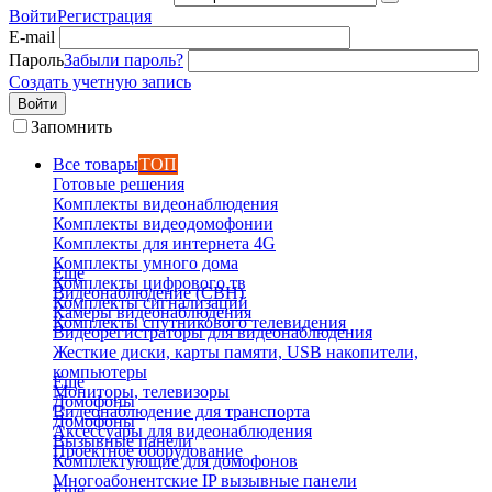
Войти
Регистрация
E-mail
Пароль
Забыли пароль?
Создать учетную запись
Войти
Запомнить
Все товары
ТОП
Готовые решения
Комплекты видеонаблюдения
Комплекты видеодомофонии
Комплекты для интернета 4G
Комплекты умного дома
Еще
Комплекты цифрового тв
Видеонаблюдение (СВН)
Комплекты сигнализаций
Камеры видеонаблюдения
Комплекты спутникового телевидения
Видеорегистраторы для видеонаблюдения
Жесткие диски, карты памяти, USB накопители,
компьютеры
Еще
Мониторы, телевизоры
Домофоны
Видеонаблюдение для транспорта
Домофоны
Аксессуары для видеонаблюдения
Вызывные панели
Проектное оборудование
Комплектующие для домофонов
Многоабонентские IP вызывные панели
Еще