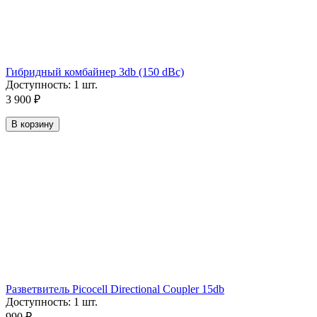
Гибридный комбайнер 3db (150 dBc)
Доступность:
1 шт.
3 900
₽
В корзину
Разветвитель Picocell Directional Coupler 15db
Доступность:
1 шт.
990
₽