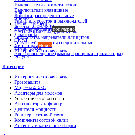
Выключатели автоматические
Выключатели клавишные
Еще
Коробки распределительные
Уценка
Рамки для розеток и выключателей
Готовые решения
Розетки 220В/380В
Видеонаблюдение
популярно
Сетевые фильтры, удлинители
Домофоны
Термостаты, нагреватели для щитов
СКУД
Термотрубки, муфты соединительные
Умный дом
Новое
Щиты, боксы
Интернет и сотовая связь
Электроосвещение (лампы, фонарики, прожекторы)
Услуги
Категории
Интернет и сотовая связь
Грозозащита
Модемы 4G/3G
Адаптеры для модемов
Усиление сотовой связи
Аттенюаторы и фильтры
Делители мощности
Репитеры сотовой связи
Комплекты сотовой связи
Антенны и кабельные сборки