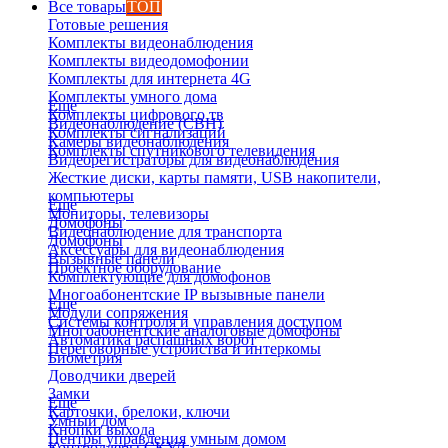
Все товары
ТОП
Готовые решения
Комплекты видеонаблюдения
Комплекты видеодомофонии
Комплекты для интернета 4G
Комплекты умного дома
Еще
Комплекты цифрового тв
Видеонаблюдение (СВН)
Комплекты сигнализаций
Камеры видеонаблюдения
Комплекты спутникового телевидения
Видеорегистраторы для видеонаблюдения
Жесткие диски, карты памяти, USB накопители,
компьютеры
Еще
Мониторы, телевизоры
Домофоны
Видеонаблюдение для транспорта
Домофоны
Аксессуары для видеонаблюдения
Вызывные панели
Проектное оборудование
Комплектующие для домофонов
Многоабонентские IP вызывные панели
Еще
Модули сопряжения
Системы контроля и управления доступом
Многоабонентские аналоговые домофоны
Автоматика распашных ворот
Переговорные устройства и интеркомы
Биометрия
Доводчики дверей
Замки
Еще
Карточки, брелоки, ключи
Умный дом
Кнопки выхода
Центры управления умным домом
Контроллеры СКУД