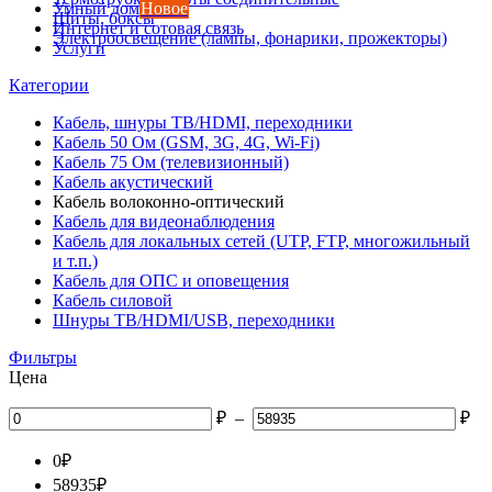
Умный дом
Новое
Щиты, боксы
Интернет и сотовая связь
Электроосвещение (лампы, фонарики, прожекторы)
Услуги
Категории
Кабель, шнуры ТВ/HDMI, переходники
Кабель 50 Ом (GSM, 3G, 4G, Wi-Fi)
Кабель 75 Ом (телевизионный)
Кабель акустический
Кабель волоконно-оптический
Кабель для видеонаблюдения
Кабель для локальных сетей (UTP, FTP, многожильный
и т.п.)
Кабель для ОПС и оповещения
Кабель силовой
Шнуры ТВ/HDMI/USB, переходники
Фильтры
Цена
₽
–
₽
0
₽
58935
₽