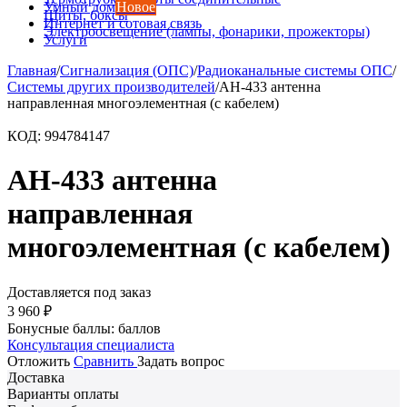
Умный дом
Новое
Щиты, боксы
Интернет и сотовая связь
Электроосвещение (лампы, фонарики, прожекторы)
Услуги
Главная
/
Сигнализация (ОПС)
/
Радиоканальные системы ОПС
/
Системы других производителей
/
АН-433 антенна
направленная многоэлементная (с кабелем)
КОД:
994784147
АН-433 антенна
направленная
многоэлементная (с кабелем)
Доставляется под заказ
3 960
₽
Бонусные баллы:
баллов
Консультация специалиста
Отложить
Сравнить
Задать вопрос
Доставка
Варианты оплаты