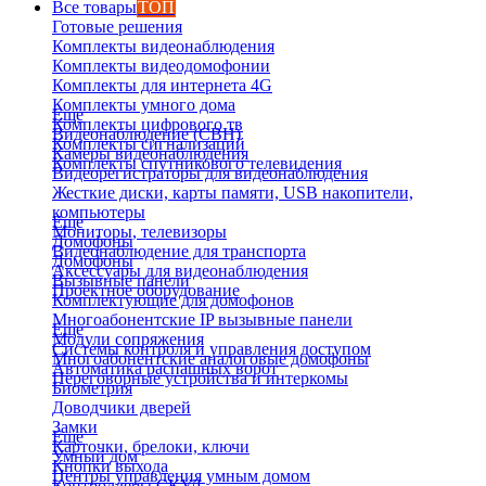
Все товары
ТОП
Готовые решения
Комплекты видеонаблюдения
Комплекты видеодомофонии
Комплекты для интернета 4G
Комплекты умного дома
Еще
Комплекты цифрового тв
Видеонаблюдение (СВН)
Комплекты сигнализаций
Камеры видеонаблюдения
Комплекты спутникового телевидения
Видеорегистраторы для видеонаблюдения
Жесткие диски, карты памяти, USB накопители,
компьютеры
Еще
Мониторы, телевизоры
Домофоны
Видеонаблюдение для транспорта
Домофоны
Аксессуары для видеонаблюдения
Вызывные панели
Проектное оборудование
Комплектующие для домофонов
Многоабонентские IP вызывные панели
Еще
Модули сопряжения
Системы контроля и управления доступом
Многоабонентские аналоговые домофоны
Автоматика распашных ворот
Переговорные устройства и интеркомы
Биометрия
Доводчики дверей
Замки
Еще
Карточки, брелоки, ключи
Умный дом
Кнопки выхода
Центры управления умным домом
Контроллеры СКУД