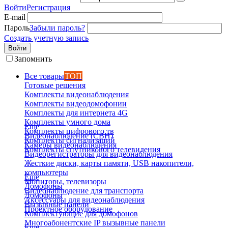
Войти
Регистрация
E-mail
Пароль
Забыли пароль?
Создать учетную запись
Войти
Запомнить
Все товары
ТОП
Готовые решения
Комплекты видеонаблюдения
Комплекты видеодомофонии
Комплекты для интернета 4G
Комплекты умного дома
Еще
Комплекты цифрового тв
Видеонаблюдение (СВН)
Комплекты сигнализаций
Камеры видеонаблюдения
Комплекты спутникового телевидения
Видеорегистраторы для видеонаблюдения
Жесткие диски, карты памяти, USB накопители,
компьютеры
Еще
Мониторы, телевизоры
Домофоны
Видеонаблюдение для транспорта
Домофоны
Аксессуары для видеонаблюдения
Вызывные панели
Проектное оборудование
Комплектующие для домофонов
Многоабонентские IP вызывные панели
Еще