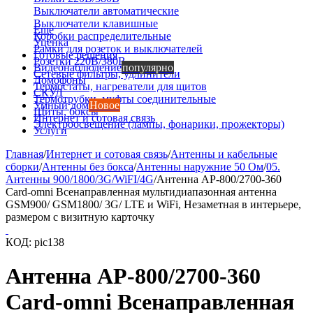
Выключатели автоматические
Выключатели клавишные
Еще
Коробки распределительные
Уценка
Рамки для розеток и выключателей
Готовые решения
Розетки 220В/380В
Видеонаблюдение
популярно
Сетевые фильтры, удлинители
Домофоны
Термостаты, нагреватели для щитов
СКУД
Термотрубки, муфты соединительные
Умный дом
Новое
Щиты, боксы
Интернет и сотовая связь
Электроосвещение (лампы, фонарики, прожекторы)
Услуги
Главная
/
Интернет и сотовая связь
/
Антенны и кабельные
сборки
/
Антенны без бокса
/
Антенны наружние 50 Ом
/
05.
Антенны 900/1800/3G/WiFI/4G
/
Антенна AP-800/2700-360
Card-omni Всенаправленная мультидиапазонная антенна
GSM900/ GSM1800/ 3G/ LTE и WiFi, Незаметная в интерьере,
размером с визитную карточку
КОД:
pic138
Антенна AP-800/2700-360
Card-omni Всенаправленная