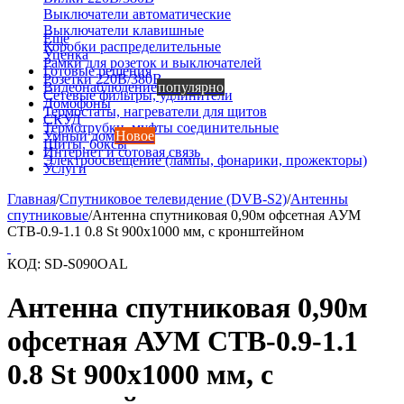
Выключатели автоматические
Выключатели клавишные
Еще
Коробки распределительные
Уценка
Рамки для розеток и выключателей
Готовые решения
Розетки 220В/380В
Видеонаблюдение
популярно
Сетевые фильтры, удлинители
Домофоны
Термостаты, нагреватели для щитов
СКУД
Термотрубки, муфты соединительные
Умный дом
Новое
Щиты, боксы
Интернет и сотовая связь
Электроосвещение (лампы, фонарики, прожекторы)
Услуги
Главная
/
Спутниковое телевидение (DVB-S2)
/
Антенны
спутниковые
/
Антенна спутниковая 0,90м офсетная АУМ
CTB-0.9-1.1 0.8 St 900x1000 мм, с кронштейном
КОД:
SD-S090OAL
Антенна спутниковая 0,90м
офсетная АУМ CTB-0.9-1.1
0.8 St 900x1000 мм, с