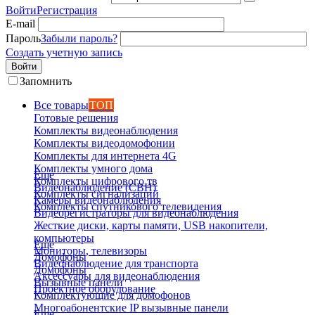
Войти
Регистрация
E-mail
Пароль
Забыли пароль?
Создать учетную запись
Войти
Запомнить
Все товары
ТОП
Готовые решения
Комплекты видеонаблюдения
Комплекты видеодомофонии
Комплекты для интернета 4G
Комплекты умного дома
Еще
Комплекты цифрового тв
Видеонаблюдение (СВН)
Комплекты сигнализаций
Камеры видеонаблюдения
Комплекты спутникового телевидения
Видеорегистраторы для видеонаблюдения
Жесткие диски, карты памяти, USB накопители,
компьютеры
Еще
Мониторы, телевизоры
Домофоны
Видеонаблюдение для транспорта
Домофоны
Аксессуары для видеонаблюдения
Вызывные панели
Проектное оборудование
Комплектующие для домофонов
Многоабонентские IP вызывные панели
Еще