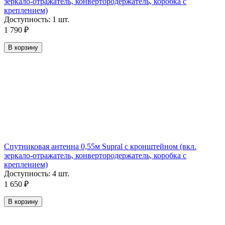
зеркало-отражатель, конвертородержатель, коробка с
креплением)
Доступность:
1 шт.
1 790
₽
В корзину
Спутниковая антенна 0,55м Supral с кронштейном (вкл.
зеркало-отражатель, конвертородержатель, коробка с
креплением)
Доступность:
4 шт.
1 650
₽
В корзину