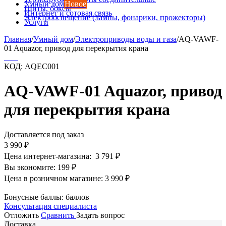
Умный дом
Новое
Щиты, боксы
Интернет и сотовая связь
Электроосвещение (лампы, фонарики, прожекторы)
Услуги
Главная
/
Умный дом
/
Электроприводы воды и газа
/
AQ-VAWF-
01 Aquazor, привод для перекрытия крана
КОД:
AQEC001
AQ-VAWF-01 Aquazor, привод
для перекрытия крана
Доставляется под заказ
3 990
₽
Цена интернет-магазина:
3 791
₽
Вы экономите:
199
₽
Цена в розничном магазине:
3 990
₽
Бонусные баллы:
баллов
Консультация специалиста
Отложить
Сравнить
Задать вопрос
Доставка