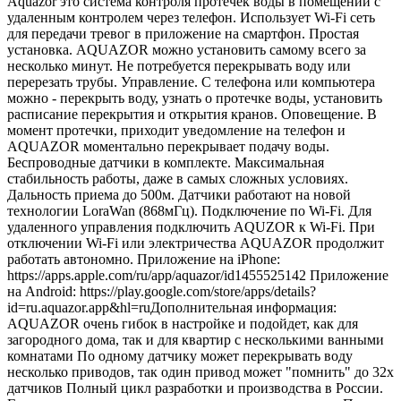
Aquazor это система контроля протечек воды в помещении с
удаленным контролем через телефон. Использует Wi-Fi сеть
для передачи тревог в приложение на смартфон. Простая
установка. AQUAZOR можно установить самому всего за
несколько минут. Не потребуется перекрывать воду или
перерезать трубы. Управление. С телефона или компьютера
можно - перекрыть воду, узнать о протечке воды, установить
расписание перекрытия и открытия кранов. Оповещение. В
момент протечки, приходит уведомление на телефон и
AQUAZOR моментально перекрывает подачу воды.
Беспроводные датчики в комплекте. Максимальная
стабильность работы, даже в самых сложных условиях.
Дальность приема до 500м. Датчики работают на новой
технологии LoraWan (868мГц). Подключение по Wi-Fi. Для
удаленного управления подключить AQUZOR к Wi-Fi. При
отключении Wi-Fi или электричества AQUAZOR продолжит
работать автономно. Приложение на iPhone:
https://apps.apple.com/ru/app/aquazor/id1455525142 Приложение
на Android: https://play.google.com/store/apps/details?
id=ru.aquazor.app&hl=ruДополнительная информация:
AQUAZOR очень гибок в настройке и подойдет, как для
загородного дома, так и для квартир с несколькими ванными
комнатами По одному датчику может перекрывать воду
несколько приводов, так один привод может "помнить" до 32х
датчиков Полный цикл разработки и производства в России.