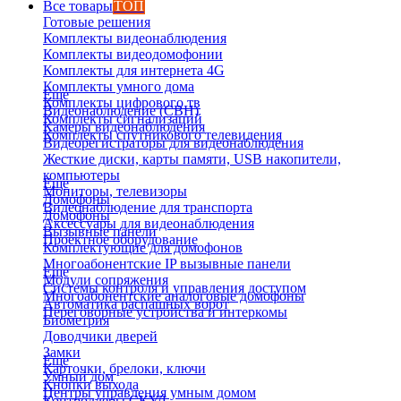
Все товары
ТОП
Готовые решения
Комплекты видеонаблюдения
Комплекты видеодомофонии
Комплекты для интернета 4G
Комплекты умного дома
Еще
Комплекты цифрового тв
Видеонаблюдение (СВН)
Комплекты сигнализаций
Камеры видеонаблюдения
Комплекты спутникового телевидения
Видеорегистраторы для видеонаблюдения
Жесткие диски, карты памяти, USB накопители,
компьютеры
Еще
Мониторы, телевизоры
Домофоны
Видеонаблюдение для транспорта
Домофоны
Аксессуары для видеонаблюдения
Вызывные панели
Проектное оборудование
Комплектующие для домофонов
Многоабонентские IP вызывные панели
Еще
Модули сопряжения
Системы контроля и управления доступом
Многоабонентские аналоговые домофоны
Автоматика распашных ворот
Переговорные устройства и интеркомы
Биометрия
Доводчики дверей
Замки
Еще
Карточки, брелоки, ключи
Умный дом
Кнопки выхода
Центры управления умным домом
Контроллеры СКУД