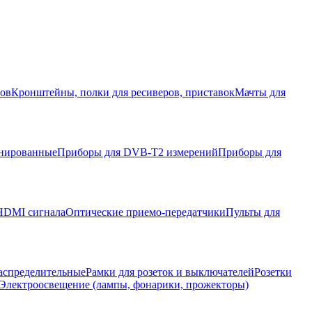
ров
Кронштейны, полки для ресиверов, приставок
Мачты для
нированные
Приборы для DVB-T2 измерений
Приборы для
HDMI сигнала
Оптические приемо-передатчики
Пульты для
аспределительные
Рамки для розеток и выключателей
Розетки
Электроосвещение (лампы, фонарики, прожекторы)