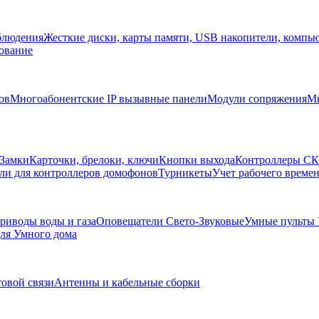
блюдения
Жесткие диски, карты памяти, USB накопители, компь
ование
ов
Многоабонентские IP вызывные панели
Модули сопряжения
Мн
Замки
Карточки, брелоки, ключи
Кнопки выхода
Контроллеры С
ли для контроллеров домофонов
Турникеты
Учет рабочего времен
риводы воды и газа
Оповещатели Свето-Звуковые
Умные пульты
ля Умного дома
товой связи
Антенны и кабельные сборки