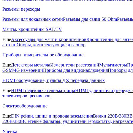
Разъемы переходы
Разъемы для локальных сетей
Разъемы для связи 50 Ohm
Разъем
Мачты, кронштейны SAT/TV
Еще
Аксессуары для мачт и кронштейнов
Кронштейны для анте
антенн
Опоры, комплектующие для опор
Приборы, измерительное оборудование
Еще
Детекторы металла
Измерители расстояний
Мультиметры
Пр
GSM/4G измерений
Приборы для видеонаблюдения
Приборы д
HDMI оборудование, пульты ДУ, передача данных
Еще
HDMI переключатели/матрицы
HDMI удлинители (передача
телевизоров, ресиверов
Электрооборудование
Еще
DIN рейки, шины и провода заземления
Вилки 220В/380В
В
220В/380В
Сетевые фильтры, удлинители
Термостаты, нагреват
Уценка