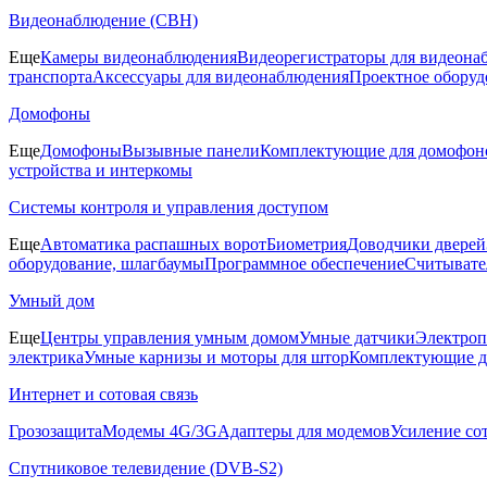
Видеонаблюдение (СВН)
Еще
Камеры видеонаблюдения
Видеорегистраторы для видеона
транспорта
Аксессуары для видеонаблюдения
Проектное оборуд
Домофоны
Еще
Домофоны
Вызывные панели
Комплектующие для домофон
устройства и интеркомы
Системы контроля и управления доступом
Еще
Автоматика распашных ворот
Биометрия
Доводчики дверей
оборудование, шлагбаумы
Программное обеспечение
Считывате
Умный дом
Еще
Центры управления умным домом
Умные датчики
Электроп
электрика
Умные карнизы и моторы для штор
Комплектующие д
Интернет и сотовая связь
Грозозащита
Модемы 4G/3G
Адаптеры для модемов
Усиление со
Спутниковое телевидение (DVB-S2)