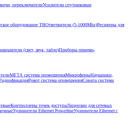
вичи, переключатели
Усилители спутниковые
ское оборудование ТВ
Ответвители (5-1000Mhz)
Ресиверы для
овещатели (свет, звук, табло)
Приборы приемо-
ители
МЕТА система оповещения
Микрофоны
Наушники,
Радиофикация
Рокот система оповещения
Соната система
тевые
Контроллеры точек доступа
Лицензии для сетевых
личные
Удлинители Ethernet Powerline
Удлинители Ethernet с