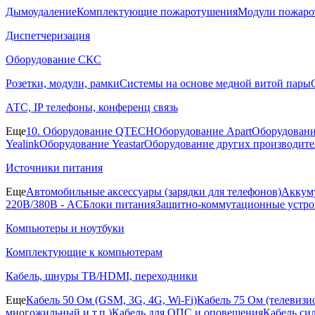
Дымоудаление
Комплектующие пожаротушения
Модули пожаро
Диспетчеризация
Оборудование СКС
Розетки, модули, рамки
Системы на основе медной витой пары
АТС, IP телефоны, конференц связь
Еще
10. Оборудование QTECH
Оборудование Apart
Оборудовани
Yealink
Оборудование Yeastar
Оборудование других производите
Источники питания
Еще
Автомобильные аксессуары (зарядки для телефонов)
Аккуму
220В/380В - AC
Блоки питания
Защитно-коммутационные устро
Компьютеры и ноутбуки
Комплектующие к компьютерам
Кабель, шнуры ТВ/HDMI, переходники
Еще
Кабель 50 Ом (GSM, 3G, 4G, Wi-Fi)
Кабель 75 Ом (телевиз
многожильный и т.п.)
Кабель для ОПС и оповещения
Кабель си