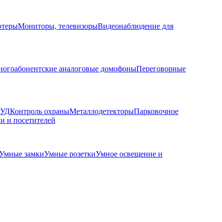
ютеры
Мониторы, телевизоры
Видеонаблюдение для
огоабонентские аналоговые домофоны
Переговорные
КУД
Контроль охраны
Металлодетекторы
Парковочное
и и посетителей
Умные замки
Умные розетки
Умное освещение и