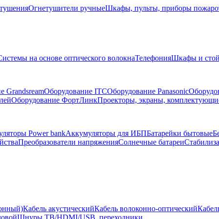
тушения
Огнетушители ручные
Шкафы, пульты, приборы пожар
Системы на основе оптического волокна
Телефония
Шкафы и сто
е Grandsream
Оборудование ITC
Оборудование Panasonic
Оборудо
лей
Оборудование ФортЛинк
Проекторы, экраны, комплектующи
ляторы Power bank
Аккумуляторы для ИБП
Батарейки бытовые
Б
йства
Преобразователи напряжения
Солнечные батареи
Стабилиз
ионный)
Кабель акустический
Кабель волоконно-оптический
Кабел
ловой
Шнуры ТВ/HDMI/USB, переходники