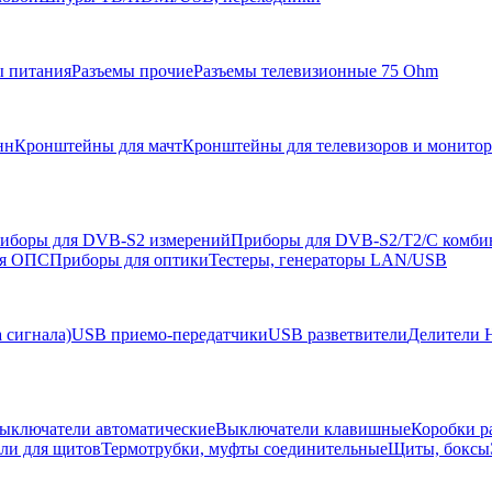
ы питания
Разъемы прочие
Разъемы телевизионные 75 Ohm
нн
Кронштейны для мачт
Кронштейны для телевизоров и монито
иборы для DVB-S2 измерений
Приборы для DVB-S2/T2/C комби
ля ОПС
Приборы для оптики
Тестеры, генераторы LAN/USB
 сигнала)
USB приемо-передатчики
USB разветвители
Делители 
ыключатели автоматические
Выключатели клавишные
Коробки р
ели для щитов
Термотрубки, муфты соединительные
Щиты, боксы