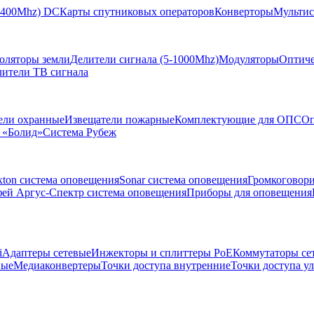
-2400Mhz) DC
Карты спутниковых операторов
Конверторы
Мультис
золяторы земли
Делители сигнала (5-1000Mhz)
Модуляторы
Оптиче
лители ТВ сигнала
ели охранные
Извещатели пожарные
Комплектующие для ОПС
Оп
 «Болид»
Система Рубеж
xton система оповещения
Sonar система оповещения
Громкоговор
ей Аргус-Спектр система оповещения
Приборы для оповещения
i
Адаптеры сетевые
Инжекторы и сплиттеры РоЕ
Коммутаторы се
ные
Медиаконвертеры
Точки доступа внутренние
Точки доступа у