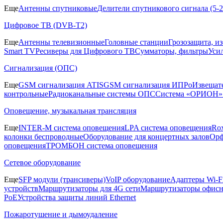
Еще
Антенны спутниковые
Делители спутникового сигнала (5
Цифровое ТВ (DVB-T2)
Еще
Антенны телевизионные
Головные станции
Грозозащита, и
Smart TV
Ресиверы для Цифрового ТВ
Сумматоры, фильтры
Уси
Сигнализация (ОПС)
Еще
GSM сигнализация ATIS
GSM сигнализация ИПРо
Извещат
контрольные
Радиоканальные системы ОПС
Система «ОРИОН»
Оповещение, музыкальная трансляция
Еще
INTER-M система оповещения
LPA система оповещения
Ro
колонки беспроводные
Оборудование для концертных залов
Орф
оповещения
ТРОМБОН система оповещения
Сетевое оборудование
Еще
SFP модули (трансиверы)
VoIP оборудование
Адаптеры Wi-F
устройств
Маршрутизаторы для 4G сети
Маршрутизаторы офис
PoE
Устройства защиты линий Ethernet
Пожаротушение и дымоудаление