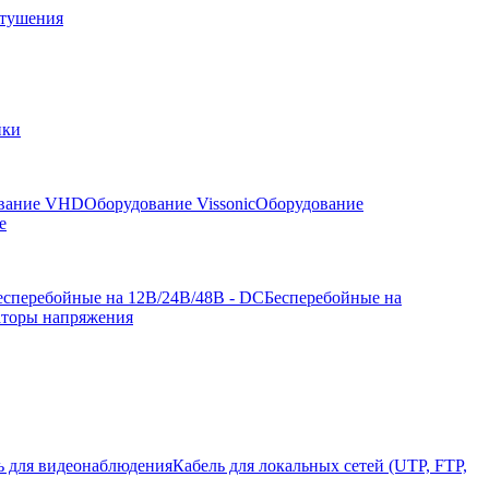
отушения
йки
вание VHD
Оборудование Vissonic
Оборудование
е
есперебойные на 12В/24В/48В - DC
Бесперебойные на
аторы напряжения
ь для видеонаблюдения
Кабель для локальных сетей (UTP, FTP,