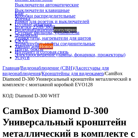
Выключатели автоматические
Выключатели клавишные
Еще
Коробки распределительные
Уценка
Рамки для розеток и выключателей
Готовые решения
Розетки 220В/380В
Видеонаблюдение
популярно
Сетевые фильтры, удлинители
Домофоны
Термостаты, нагреватели для щитов
СКУД
Термотрубки, муфты соединительные
Умный дом
Новое
Щиты, боксы
Интернет и сотовая связь
Электроосвещение (лампы, фонарики, прожекторы)
Услуги
Главная
/
Видеонаблюдение (СВН)
/
Аксессуары для
видеонаблюдения
/
Кронштейны для видеокамер
/
CamBox
Diamond D-300 Универсальный кронштейн металлический в
комплекте с монтажной коробкой EVO128
КОД:
Diamond D-300 WHT
CamBox Diamond D-300
Универсальный кронштейн
металлический в комплекте с