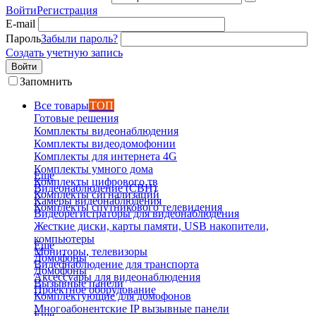
Войти
Регистрация
E-mail
Пароль
Забыли пароль?
Создать учетную запись
Войти
Запомнить
Все товары
ТОП
Готовые решения
Комплекты видеонаблюдения
Комплекты видеодомофонии
Комплекты для интернета 4G
Комплекты умного дома
Еще
Комплекты цифрового тв
Видеонаблюдение (СВН)
Комплекты сигнализаций
Камеры видеонаблюдения
Комплекты спутникового телевидения
Видеорегистраторы для видеонаблюдения
Жесткие диски, карты памяти, USB накопители,
компьютеры
Еще
Мониторы, телевизоры
Домофоны
Видеонаблюдение для транспорта
Домофоны
Аксессуары для видеонаблюдения
Вызывные панели
Проектное оборудование
Комплектующие для домофонов
Многоабонентские IP вызывные панели
Еще