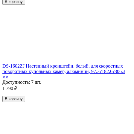
В корзину
DS-1602ZJ Настенный кронштейн, белый, для скоростных
поворотных купольных камер, алюминий, 97.3?182.6?306.3
мм
Доступность:
7 шт.
1 790
₽
В корзину