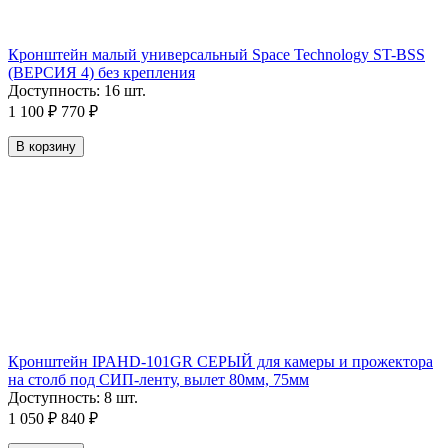
Кронштейн малый универсальный Space Technology ST-BSS
(ВЕРСИЯ 4) без крепления
Доступность:
16 шт.
1 100
₽
770
₽
В корзину
Кронштейн IPAHD-101GR СЕРЫЙ для камеры и прожектора
на столб под СИП-ленту, вылет 80мм, 75мм
Доступность:
8 шт.
1 050
₽
840
₽