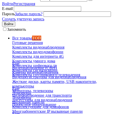
Войти
Регистрация
E-mail
Пароль
Забыли пароль?
Создать учетную запись
Войти
Запомнить
Все товары
ТОП
Готовые решения
Комплекты видеонаблюдения
Комплекты видеодомофонии
Комплекты для интернета 4G
Комплекты умного дома
Еще
Комплекты цифрового тв
Видеонаблюдение (СВН)
Комплекты сигнализаций
Камеры видеонаблюдения
Комплекты спутникового телевидения
Видеорегистраторы для видеонаблюдения
Жесткие диски, карты памяти, USB накопители,
компьютеры
Еще
Мониторы, телевизоры
Домофоны
Видеонаблюдение для транспорта
Домофоны
Аксессуары для видеонаблюдения
Вызывные панели
Проектное оборудование
Комплектующие для домофонов
Многоабонентские IP вызывные панели
Еще