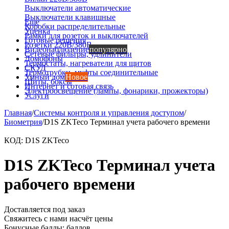
Выключатели автоматические
Выключатели клавишные
Еще
Коробки распределительные
Уценка
Рамки для розеток и выключателей
Готовые решения
Розетки 220В/380В
Видеонаблюдение
популярно
Сетевые фильтры, удлинители
Домофоны
Термостаты, нагреватели для щитов
СКУД
Термотрубки, муфты соединительные
Умный дом
Новое
Щиты, боксы
Интернет и сотовая связь
Электроосвещение (лампы, фонарики, прожекторы)
Услуги
Главная
/
Системы контроля и управления доступом
/
Биометрия
/
D1S ZKTeco Терминал учета рабочего времени
КОД:
D1S ZKTeco
D1S ZKTeco Терминал учета
рабочего времени
Доставляется под заказ
Свяжитесь с нами насчёт цены
Бонусные баллы:
баллов