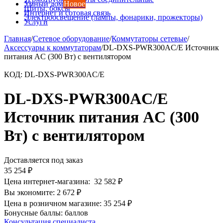
Умный дом
Новое
Щиты, боксы
Интернет и сотовая связь
Электроосвещение (лампы, фонарики, прожекторы)
Услуги
Главная
/
Сетевое оборудование
/
Коммутаторы сетевые
/
Аксессуары к коммутаторам
/
DL-DXS-PWR300AC/E Источник
питания AC (300 Вт) с вентилятором
КОД:
DL-DXS-PWR300AC/E
DL-DXS-PWR300AC/E
Источник питания AC (300
Вт) с вентилятором
Доставляется под заказ
35 254
₽
Цена интернет-магазина:
32 582
₽
Вы экономите:
2 672
₽
Цена в розничном магазине:
35 254
₽
Бонусные баллы:
баллов
Консультация специалиста