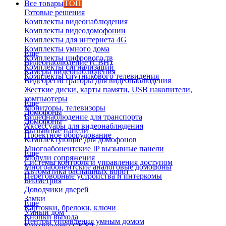
Все товары
ТОП
Готовые решения
Комплекты видеонаблюдения
Комплекты видеодомофонии
Комплекты для интернета 4G
Комплекты умного дома
Еще
Комплекты цифрового тв
Видеонаблюдение (СВН)
Комплекты сигнализаций
Камеры видеонаблюдения
Комплекты спутникового телевидения
Видеорегистраторы для видеонаблюдения
Жесткие диски, карты памяти, USB накопители,
компьютеры
Еще
Мониторы, телевизоры
Домофоны
Видеонаблюдение для транспорта
Домофоны
Аксессуары для видеонаблюдения
Вызывные панели
Проектное оборудование
Комплектующие для домофонов
Многоабонентские IP вызывные панели
Еще
Модули сопряжения
Системы контроля и управления доступом
Многоабонентские аналоговые домофоны
Автоматика распашных ворот
Переговорные устройства и интеркомы
Биометрия
Доводчики дверей
Замки
Еще
Карточки, брелоки, ключи
Умный дом
Кнопки выхода
Центры управления умным домом
Контроллеры СКУД