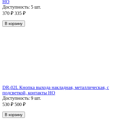
НО
Доступность:
5 шт.
370
₽
335
₽
В корзину
DR-02L Кнопка выхода накладная, металлическая, с
подсветкой, контакты НО
Доступность:
9 шт.
530
₽
500
₽
В корзину