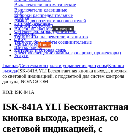
Выключатели автоматические
Выключатели клавишные
Еще
Коробки распределительные
Уценка
Рамки для розеток и выключателей
Готовые решения
Розетки 220В/380В
Видеонаблюдение
популярно
Сетевые фильтры, удлинители
Домофоны
Термостаты, нагреватели для щитов
СКУД
Термотрубки, муфты соединительные
Умный дом
Новое
Щиты, боксы
Интернет и сотовая связь
Электроосвещение (лампы, фонарики, прожекторы)
Услуги
Главная
/
Системы контроля и управления доступом
/
Кнопки
выхода
/
ISK-841A YLI Бесконтактная кнопка выхода, врезная,
со световой индикацией, с подсветкой для систем контроля
доступа, NO/NC/COM
КОД:
ISK-841A
ISK-841A YLI Бесконтактная
кнопка выхода, врезная, со
световой индикацией, с