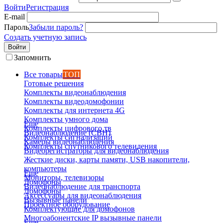
Войти
Регистрация
E-mail
Пароль
Забыли пароль?
Создать учетную запись
Войти
Запомнить
Все товары
ТОП
Готовые решения
Комплекты видеонаблюдения
Комплекты видеодомофонии
Комплекты для интернета 4G
Комплекты умного дома
Еще
Комплекты цифрового тв
Видеонаблюдение (СВН)
Комплекты сигнализаций
Камеры видеонаблюдения
Комплекты спутникового телевидения
Видеорегистраторы для видеонаблюдения
Жесткие диски, карты памяти, USB накопители,
компьютеры
Еще
Мониторы, телевизоры
Домофоны
Видеонаблюдение для транспорта
Домофоны
Аксессуары для видеонаблюдения
Вызывные панели
Проектное оборудование
Комплектующие для домофонов
Многоабонентские IP вызывные панели
Еще