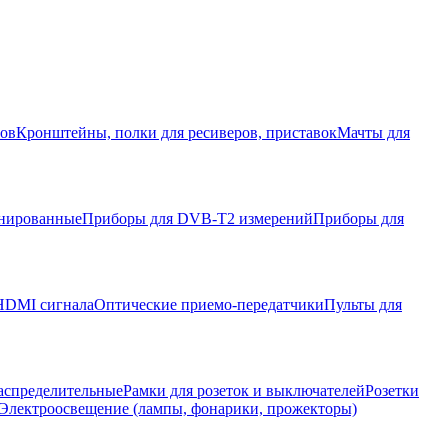
ров
Кронштейны, полки для ресиверов, приставок
Мачты для
нированные
Приборы для DVB-T2 измерений
Приборы для
HDMI сигнала
Оптические приемо-передатчики
Пульты для
аспределительные
Рамки для розеток и выключателей
Розетки
Электроосвещение (лампы, фонарики, прожекторы)