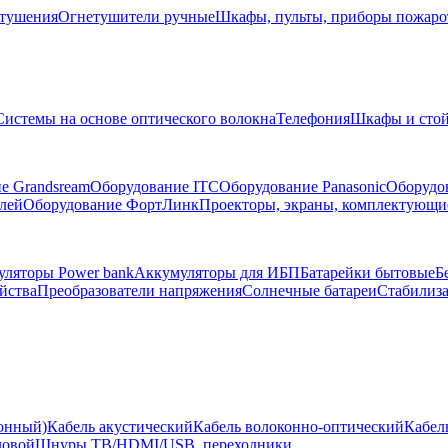
тушения
Огнетушители ручные
Шкафы, пульты, приборы пожар
Системы на основе оптического волокна
Телефония
Шкафы и сто
е Grandsream
Оборудование ITC
Оборудование Panasonic
Оборудо
лей
Оборудование ФортЛинк
Проекторы, экраны, комплектующи
ляторы Power bank
Аккумуляторы для ИБП
Батарейки бытовые
Б
йства
Преобразователи напряжения
Солнечные батареи
Стабилиз
ионный)
Кабель акустический
Кабель волоконно-оптический
Кабел
ловой
Шнуры ТВ/HDMI/USB, переходники