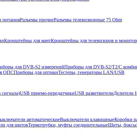
ы питания
Разъемы прочие
Разъемы телевизионные 75 Ohm
нн
Кронштейны для мачт
Кронштейны для телевизоров и монито
иборы для DVB-S2 измерений
Приборы для DVB-S2/T2/C комби
ля ОПС
Приборы для оптики
Тестеры, генераторы LAN/USB
 сигнала)
USB приемо-передатчики
USB разветвители
Делители 
ыключатели автоматические
Выключатели клавишные
Коробки р
ели для щитов
Термотрубки, муфты соединительные
Щиты, боксы