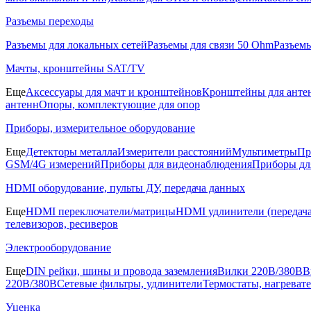
Разъемы переходы
Разъемы для локальных сетей
Разъемы для связи 50 Ohm
Разъем
Мачты, кронштейны SAT/TV
Еще
Аксессуары для мачт и кронштейнов
Кронштейны для анте
антенн
Опоры, комплектующие для опор
Приборы, измерительное оборудование
Еще
Детекторы металла
Измерители расстояний
Мультиметры
Пр
GSM/4G измерений
Приборы для видеонаблюдения
Приборы д
HDMI оборудование, пульты ДУ, передача данных
Еще
HDMI переключатели/матрицы
HDMI удлинители (передача
телевизоров, ресиверов
Электрооборудование
Еще
DIN рейки, шины и провода заземления
Вилки 220В/380В
В
220В/380В
Сетевые фильтры, удлинители
Термостаты, нагреват
Уценка