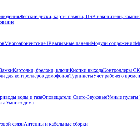
блюдения
Жесткие диски, карты памяти, USB накопители, компь
ование
ов
Многоабонентские IP вызывные панели
Модули сопряжения
Мн
Замки
Карточки, брелоки, ключи
Кнопки выхода
Контроллеры С
ли для контроллеров домофонов
Турникеты
Учет рабочего времен
риводы воды и газа
Оповещатели Свето-Звуковые
Умные пульты
ля Умного дома
товой связи
Антенны и кабельные сборки