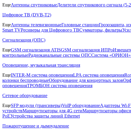
Еще
Антенны спутниковые
Делители спутникового сигнала (5
Цифровое ТВ (DVB-T2)
Еще
Антенны телевизионные
Головные станции
Грозозащита, и
Smart TV
Ресиверы для Цифрового ТВ
Сумматоры, фильтры
Уси
Сигнализация (ОПС)
Еще
GSM сигнализация ATIS
GSM сигнализация ИПРо
Извещат
контрольные
Радиоканальные системы ОПС
Система «ОРИОН»
Оповещение, музыкальная трансляция
Еще
INTER-M система оповещения
LPA система оповещения
Ro
колонки беспроводные
Оборудование для концертных залов
Орф
оповещения
ТРОМБОН система оповещения
Сетевое оборудование
Еще
SFP модули (трансиверы)
VoIP оборудование
Адаптеры Wi-F
устройств
Маршрутизаторы для 4G сети
Маршрутизаторы офис
PoE
Устройства защиты линий Ethernet
Пожаротушение и дымоудаление