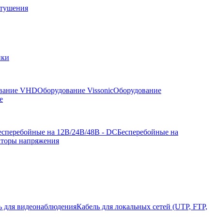
отушения
йки
вание VHD
Оборудование Vissonic
Оборудование
е
есперебойные на 12В/24В/48В - DC
Бесперебойные на
аторы напряжения
ь для видеонаблюдения
Кабель для локальных сетей (UTP, FTP,