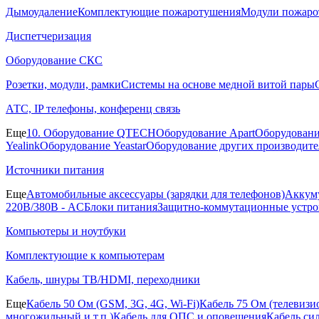
Дымоудаление
Комплектующие пожаротушения
Модули пожаро
Диспетчеризация
Оборудование СКС
Розетки, модули, рамки
Системы на основе медной витой пары
АТС, IP телефоны, конференц связь
Еще
10. Оборудование QTECH
Оборудование Apart
Оборудовани
Yealink
Оборудование Yeastar
Оборудование других производите
Источники питания
Еще
Автомобильные аксессуары (зарядки для телефонов)
Аккуму
220В/380В - AC
Блоки питания
Защитно-коммутационные устро
Компьютеры и ноутбуки
Комплектующие к компьютерам
Кабель, шнуры ТВ/HDMI, переходники
Еще
Кабель 50 Ом (GSM, 3G, 4G, Wi-Fi)
Кабель 75 Ом (телевиз
многожильный и т.п.)
Кабель для ОПС и оповещения
Кабель си