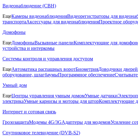
Видеонаблюдение (СВН)
Еще
Камеры видеонаблюдения
Видеорегистраторы для видеона
транспорта
Аксессуары для видеонаблюдения
Проектное оборуд
Домофоны
Еще
Домофоны
Вызывные панели
Комплектующие для домофон
устройства и интеркомы
Системы контроля и управления доступом
Еще
Автоматика распашных ворот
Биометрия
Доводчики дверей
оборудование, шлагбаумы
Программное обеспечение
Считывате
Умный дом
Еще
Центры управления умным домом
Умные датчики
Электроп
электрика
Умные карнизы и моторы для штор
Комплектующие д
Интернет и сотовая связь
Грозозащита
Модемы 4G/3G
Адаптеры для модемов
Усиление со
Спутниковое телевидение (DVB-S2)