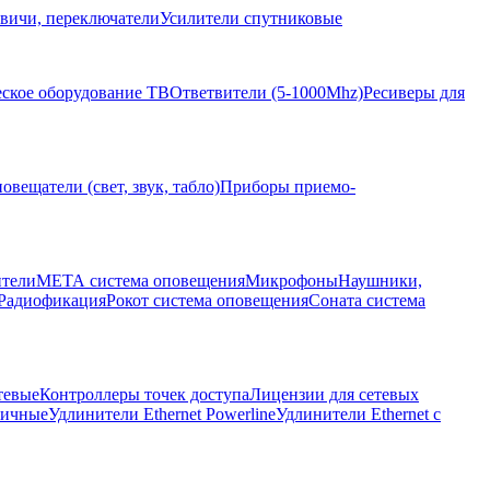
вичи, переключатели
Усилители спутниковые
ское оборудование ТВ
Ответвители (5-1000Mhz)
Ресиверы для
овещатели (свет, звук, табло)
Приборы приемо-
ители
МЕТА система оповещения
Микрофоны
Наушники,
Радиофикация
Рокот система оповещения
Соната система
тевые
Контроллеры точек доступа
Лицензии для сетевых
личные
Удлинители Ethernet Powerline
Удлинители Ethernet с