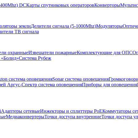
-2400Mhz) DC
Карты спутниковых операторов
Конверторы
Мультис
золяторы земли
Делители сигнала (5-1000Mhz)
Модуляторы
Оптиче
лители ТВ сигнала
ели охранные
Извещатели пожарные
Комплектующие для ОПС
Оп
 «Болид»
Система Рубеж
xton система оповещения
Sonar система оповещения
Громкоговор
ей Аргус-Спектр система оповещения
Приборы для оповещения
i
Адаптеры сетевые
Инжекторы и сплиттеры РоЕ
Коммутаторы се
ные
Медиаконвертеры
Точки доступа внутренние
Точки доступа у